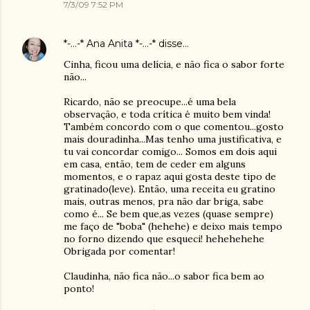
7/3/09 7:52 PM
*-...-* Ana Anita *-...-*
disse…
Cinha, ficou uma delícia, e não fica o sabor forte
não...
Ricardo, não se preocupe...é uma bela
observação, e toda crítica é muito bem vinda!
Também concordo com o que comentou...gosto
mais douradinha...Mas tenho uma justificativa, e
tu vai concordar comigo... Somos em dois aqui
em casa, então, tem de ceder em alguns
momentos, e o rapaz aqui gosta deste tipo de
gratinado(leve). Então, uma receita eu gratino
mais, outras menos, pra não dar briga, sabe
como é... Se bem que,as vezes (quase sempre)
me faço de "boba" (hehehe) e deixo mais tempo
no forno dizendo que esqueci! hehehehehe
Obrigada por comentar!
Claudinha, não fica não...o sabor fica bem ao
ponto!