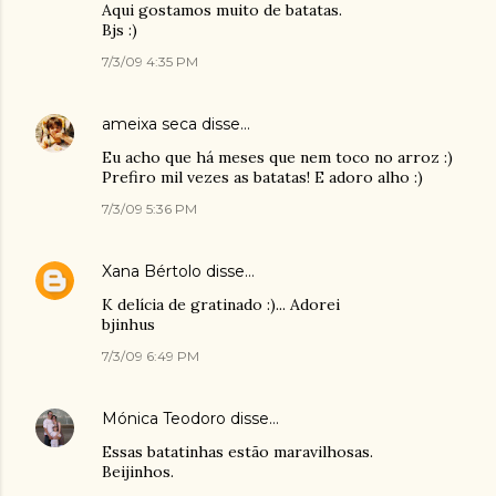
Aqui gostamos muito de batatas.
Bjs :)
7/3/09 4:35 PM
ameixa seca
disse…
Eu acho que há meses que nem toco no arroz :)
Prefiro mil vezes as batatas! E adoro alho :)
7/3/09 5:36 PM
Xana Bértolo
disse…
K delícia de gratinado :)... Adorei
bjinhus
7/3/09 6:49 PM
Mónica Teodoro
disse…
Essas batatinhas estão maravilhosas.
Beijinhos.