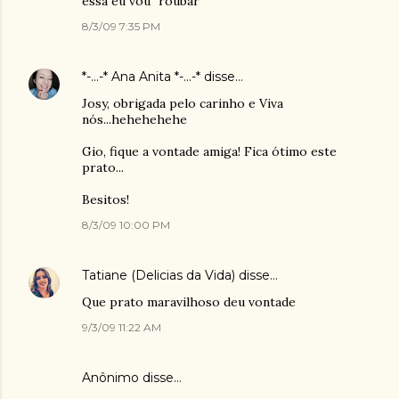
essa eu vou "roubar"
8/3/09 7:35 PM
*-...-* Ana Anita *-...-*
disse…
Josy, obrigada pelo carinho e Viva
nós...hehehehehe
Gio, fique a vontade amiga! Fica ótimo este
prato...
Besitos!
8/3/09 10:00 PM
Tatiane (Delicias da Vida)
disse…
Que prato maravilhoso deu vontade
9/3/09 11:22 AM
Anônimo disse…