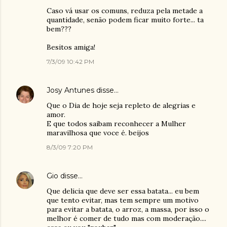
Caso vá usar os comuns, reduza pela metade a
quantidade, senão podem ficar muito forte... ta
bem???
Besitos amiga!
7/3/09 10:42 PM
Josy Antunes
disse…
Que o Dia de hoje seja repleto de alegrias e
amor.
E que todos saibam reconhecer a Mulher
maravilhosa que voce é. beijos
8/3/09 7:20 PM
Gio
disse…
Que delicia que deve ser essa batata... eu bem
que tento evitar, mas tem sempre um motivo
para evitar a batata, o arroz, a massa, por isso o
melhor é comer de tudo mas com moderação....