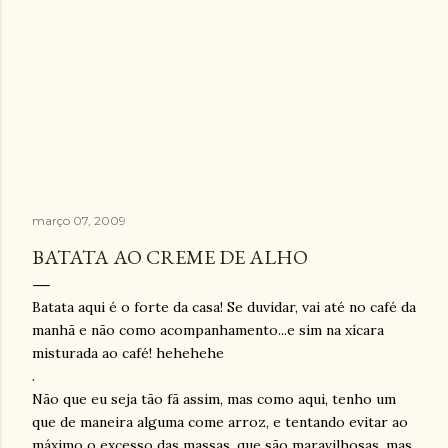
março 07, 2009
BATATA AO CREME DE ALHO
Batata aqui é o forte da casa! Se duvidar, vai até no café da
manhã e não como acompanhamento...e sim na xícara
misturada ao café!
hehehehe
.
Não que eu seja tão fã assim, mas como aqui, tenho um
que de maneira alguma come arroz, e tentando evitar ao
máximo o excesso das massas, que são maravilhosas, mas