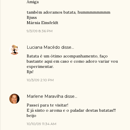
Amiga
também adoramos batata, hummmmmmmm
Bjuss
Márnia Einsfeldt
9/3/09 8:36 PM
Luciana Macêdo
disse…
Batata é um ótimo acompanhamento, faço
bastante aqui em caso e como adoro variar vou
experimentar.
Bjs!
10/3/09 2:10 PM
Marlene Maravilha
disse…
Passei para te visitar!
E já sinto o aroma e o paladar destas batatas!!!
beijo
10/10/09 11:34 AM