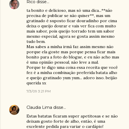
Rico
disse…
ta bonito e delicioso, mas só uma dica...**não
precisa de publicar se não quiser**, mas um
gratinado é suposto ficar douradinho por cima
deixa o queijo dourar e vais ver fica com muito
mais sabor, pois queijo torrado tem um sabor
mesmo especial, agora se gosta assim mesmo
tudo bem.
Mas sabes a minha irmã faz assim mesmo não
porque ela goste mas porque pensa ficar mais
bonito para a foto do blogue, e eu não acho mas
é uma opinião pessoal, não leve a mal.
Porque te digo uma coisa essa receita que você
fez é a minha combinação preferida batata alho
e queijo gratinado yum yum... adoro isso. beijão
querida xx
7/3/09 3:21 PM
Claudia Lima
disse…
Estas batatas ficaram super apetitosas e se não
deixam gosto forte de alho, então, é uma
excelente pedida para variar o cardápio!