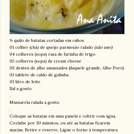
½ quilo de batatas
cortadas
em cubos
01 colher (chá) de queijo
parmesão
ralado
(não usei)
04 colheres (sopa) rasa de farinha de trigo
02 colheres (sopa) de
cream
cheese
05 dentes de alho amassados (daquele grande, Alho
Poró
)
01
tablete
de caldo de galinha
01 litro de leite
Sal a gosto
.
Mussarela
ralada a gosto
.
Coloque as batatas em uma panela e cobrir com água.
Cozinhe por 30 minutos, ou até as batatas ficarem
macias. Retire e reserve. Ligue o forno à temperatura