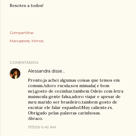
Besotes
a todos!
Compartilhar
Marcadores:
Mimos
COMENTÁRIOS
Alessandra
disse…
Pronto,ja achei algumas coisas que temos em
comum.Adoro rucula,sou mimada( e bom
ne),gosto de cozinhar,tambem Odeio com letra
maiuscula gente falsa,adoro viajar e apesar de
meu marido ser brasileiro,tambem gosto de
escutar ele falar espanhol.Muy caliente.rs.
Obrigado pelas palavras carinhosas.
Abraco.
17/3/09 9:49 AM