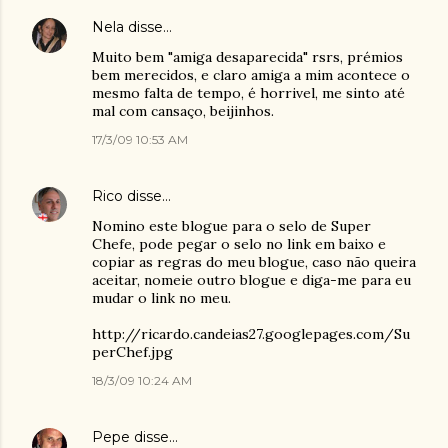
Nela
disse…
Muito bem "amiga desaparecida" rsrs, prémios
bem merecidos, e claro amiga a mim acontece o
mesmo falta de tempo, é horrivel, me sinto até
mal com cansaço, beijinhos.
17/3/09 10:53 AM
Rico
disse…
Nomino este blogue para o selo de Super
Chefe, pode pegar o selo no link em baixo e
copiar as regras do meu blogue, caso não queira
aceitar, nomeie outro blogue e diga-me para eu
mudar o link no meu.
http://ricardo.candeias27.googlepages.com/Su
perChef.jpg
18/3/09 10:24 AM
Pepe
disse…