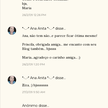
bjs,
Maria
26/2/09 12:26 PM
*-...-* Ana Anita *-...-*
disse…
Ana, não tem não...e parece ficar ótima mesmo!
Priscila, obrigada amiga... me encanto com seu
Blog também... bjssss
Maria...agradeço o carinho amiga... ;)
26/2/09 1:20 PM
*-...-* Ana Anita *-...-*
disse…
Ziza, ;) bjsssssss
27/2/09 9:50 AM
Anônimo disse…