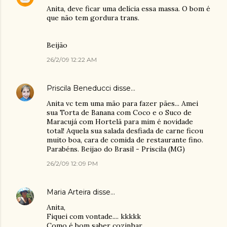
Anita, deve ficar uma delícia essa massa. O bom é
que não tem gordura trans.
Beijão
26/2/09 12:22 AM
Priscila Beneducci
disse…
Anita vc tem uma mão para fazer pães... Amei
sua Torta de Banana com Coco e o Suco de
Maracujá com Hortelã para mim é novidade
total! Aquela sua salada desfiada de carne ficou
muito boa, cara de comida de restaurante fino.
Parabéns. Beijao do Brasil - Priscila (MG)
26/2/09 12:09 PM
Maria Arteira
disse…
Anita,
Fiquei com vontade.... kkkkk
Como é bom saber cozinhar.