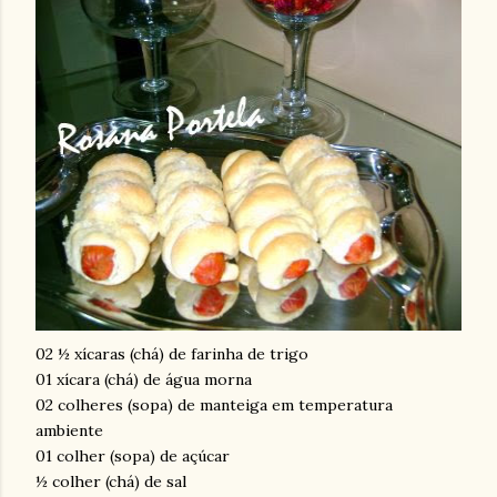
02 ½ xícaras (chá) de farinha de trigo
01 xícara (chá) de água morna
02 colheres (sopa) de manteiga em temperatura
ambiente
01 colher (sopa) de açúcar
½ colher (chá) de sal