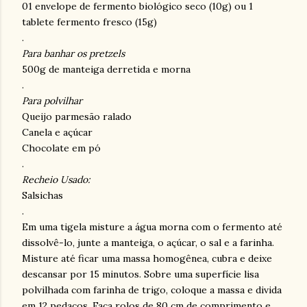
01 envelope de fermento biológico seco (10g) ou 1
tablete fermento fresco (15g)
.
Para banhar os pretzels
500g de manteiga derretida e morna
.
Para polvilhar
Queijo parmesão ralado
Canela e açúcar
Chocolate em pó
.
Recheio Usado:
Salsichas
.
Em uma tigela misture a água morna com o fermento até
dissolvê-lo, junte a manteiga, o açúcar, o sal e a farinha.
Misture até ficar uma massa homogênea, cubra e deixe
descansar por 15 minutos. Sobre uma superfície lisa
polvilhada com farinha de trigo, coloque a massa e divida
em 12 pedaços. Faça rolos de 80 cm de comprimento e