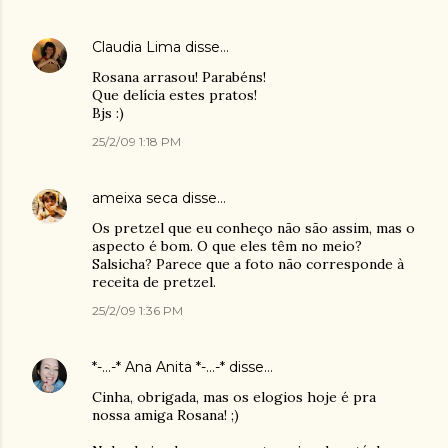
Claudia Lima
disse…
Rosana arrasou! Parabéns!
Que delícia estes pratos!
Bjs :)
25/2/09 1:18 PM
ameixa seca
disse…
Os pretzel que eu conheço não são assim, mas o
aspecto é bom. O que eles têm no meio?
Salsicha? Parece que a foto não corresponde à
receita de pretzel.
25/2/09 1:36 PM
*-...-* Ana Anita *-...-*
disse…
Cinha, obrigada, mas os elogios hoje é pra
nossa amiga Rosana! ;)