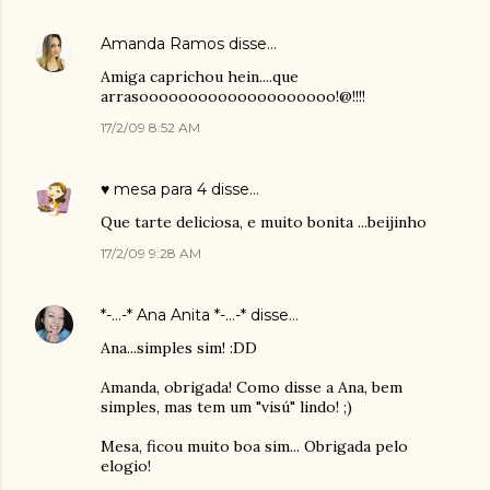
Amanda Ramos
disse…
Amiga caprichou hein....que
arrasoooooooooooooooooooo!@!!!!
17/2/09 8:52 AM
♥ mesa para 4
disse…
Que tarte deliciosa, e muito bonita ...beijinho
17/2/09 9:28 AM
*-...-* Ana Anita *-...-*
disse…
Ana...simples sim! :DD
Amanda, obrigada! Como disse a Ana, bem
simples, mas tem um "visú" lindo! ;)
Mesa, ficou muito boa sim... Obrigada pelo
elogio!