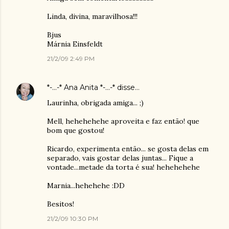
Linda, divina, maravilhosa!!!
Bjus
Márnia Einsfeldt
21/2/09 2:49 PM
*-...-* Ana Anita *-...-*
disse…
Laurinha, obrigada amiga... ;)
Mell, hehehehehe aproveita e faz então! que
bom que gostou!
Ricardo, experimenta então... se gosta delas em
separado, vais gostar delas juntas... Fique a
vontade...metade da torta é sua! hehehehehe
Marnia...hehehehe :DD
Besitos!
21/2/09 10:30 PM