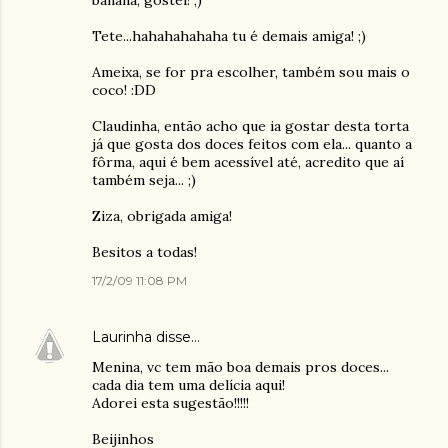
banana, gostei! ;)
Tete...hahahahahaha tu é demais amiga! ;)
Ameixa, se for pra escolher, também sou mais o
coco! :DD
Claudinha, então acho que ia gostar desta torta
já que gosta dos doces feitos com ela... quanto a
fôrma, aqui é bem acessível até, acredito que aí
também seja... ;)
Ziza, obrigada amiga!
Besitos a todas!
17/2/09 11:08 PM
Laurinha
disse…
Menina, vc tem mão boa demais pros doces...
cada dia tem uma delícia aqui!
Adorei esta sugestão!!!!!
Beijinhos