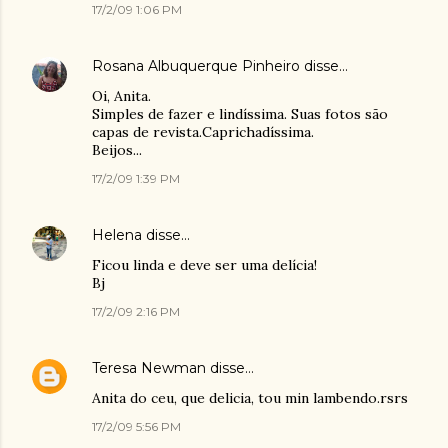
17/2/09 1:06 PM
Rosana Albuquerque Pinheiro
disse…
Oi, Anita.
Simples de fazer e lindíssima. Suas fotos são
capas de revista.Caprichadíssima.
Beijos...
17/2/09 1:39 PM
Helena
disse…
Ficou linda e deve ser uma delícia!
Bj
17/2/09 2:16 PM
Teresa Newman
disse…
Anita do ceu, que delicia, tou min lambendo.rsrs
17/2/09 5:56 PM