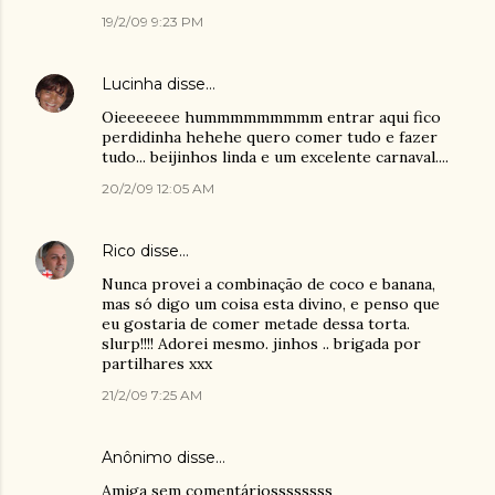
19/2/09 9:23 PM
Lucinha
disse…
Oieeeeeee hummmmmmmmm entrar aqui fico
perdidinha hehehe quero comer tudo e fazer
tudo... beijinhos linda e um excelente carnaval....
20/2/09 12:05 AM
Rico
disse…
Nunca provei a combinação de coco e banana,
mas só digo um coisa esta divino, e penso que
eu gostaria de comer metade dessa torta.
slurp!!!! Adorei mesmo. jinhos .. brigada por
partilhares xxx
21/2/09 7:25 AM
Anônimo disse…
Amiga sem comentáriossssssss