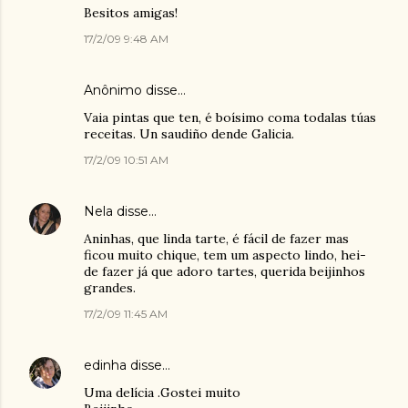
Besitos amigas!
17/2/09 9:48 AM
Anônimo disse…
Vaia pintas que ten, é boísimo coma todalas túas
receitas. Un saudiño dende Galicia.
17/2/09 10:51 AM
Nela
disse…
Aninhas, que linda tarte, é fácil de fazer mas
ficou muito chique, tem um aspecto lindo, hei-
de fazer já que adoro tartes, querida beijinhos
grandes.
17/2/09 11:45 AM
edinha
disse…
Uma delícia .Gostei muito