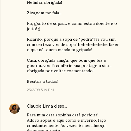
Nelinha, obrigada!
Ziza,nem me fala....
Ro, gsoto de sopas... e como estou doente é o
jeito! ;)
Ricardo, porque a sopa de "pedra"??? vou sim,
com certeza vou de sopa! hehehehehehe fazer
o que né...quem manda ta gripada!
Caca, obrigada amiga...que bom que fez e
gostou...vou lá conferir, sua postagem sim...
obrigada por voltar coamentando!
Besitos a todos!
23/2/09 5:14 PM
Claudia Lima
disse…
Para mim esta sopinha está perfeita!
Adoro sopas e aqui como é inverno, faço
constantemente. As vezes é meu almoço,
dispenso o resto.