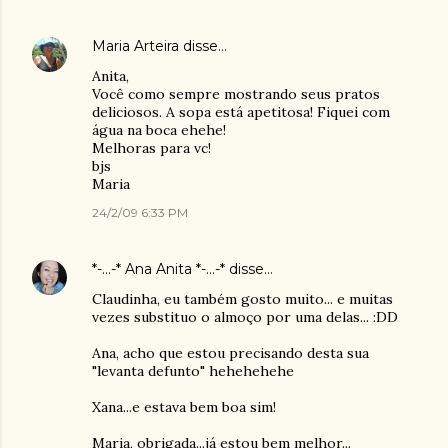
Maria Arteira
disse…
Anita,
Você como sempre mostrando seus pratos
deliciosos. A sopa está apetitosa! Fiquei com
água na boca ehehe!
Melhoras para vc!
bjs
Maria
24/2/09 6:33 PM
*-...-* Ana Anita *-...-*
disse…
Claudinha, eu também gosto muito... e muitas
vezes substituo o almoço por uma delas... :DD
Ana, acho que estou precisando desta sua
"levanta defunto" hehehehehe
Xana...e estava bem boa sim!
Maria, obrigada...já estou bem melhor...