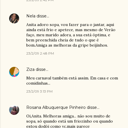
Nela
disse…
Anita adoro sopa, vou fazer para o jantar, aqui
ainda está frio e apetece, mas mesmo de Verão
faço, meu marido adora, a sua está óptima, e
bem preenchida cheia de tudo o que é
bom.Amiga as melhoras da gripe beijinhos.
23/2/09 2:48 PM
Ziza
disse…
Meu carnaval também está assim. Em casa e com
comidinhas...
23/2/09 3:13 PM
Rosana Albuquerque Pinheiro
disse…
Oi,Anita. Melhoras amiga... não sou muito de
sopa, só quando está um friozinho ou quando
estou dodói como vc,mais parece