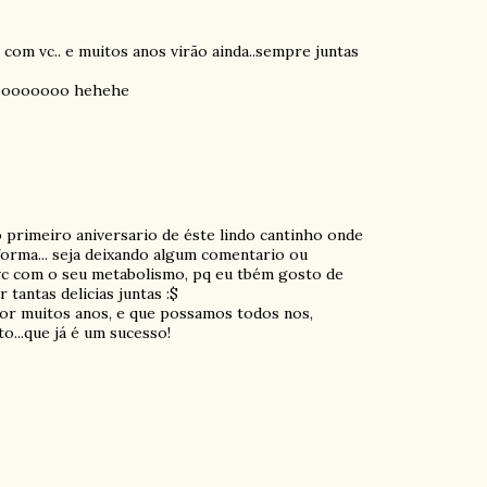
 com vc.. e muitos anos virão ainda..sempre juntas
oooooooo hehehe
lo primeiro aniversario de éste lindo cantinho onde
orma... seja deixando algum comentario ou
e vc com o seu metabolismo, pq eu tbém gosto de
tantas delicias juntas :$
por muitos anos, e que possamos todos nos,
...que já é um sucesso!