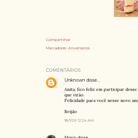
Compartilhar
Marcadores:
Aniversários
COMENTÁRIOS
Unknown
disse…
Anita, fico feliz em participar dess
que virão.
Felicidade para você nesse novo ano
Beijão
18/1/09 12:24 AM
Maria
disse…