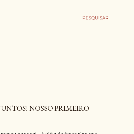
PESQUISAR
 JUNTOS! NOSSO PRIMEIRO
eçou por aqui... A idéia de fazer algo que