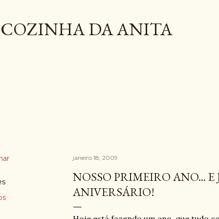
Pular para o conteúdo principal
COZINHA DA ANITA
har
janeiro 18, 2009
NOSSO PRIMEIRO ANO... E
es
ANIVERSÁRIO!
os
Hoje está fazendo um ano, que tudo com