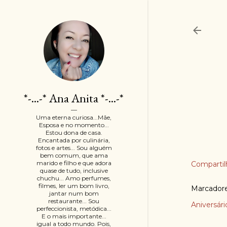
*-...-* Ana Anita *-...-*
Uma eterna curiosa...Mãe,
Esposa e no momento...
Estou dona de casa.
Encantada por culinária,
fotos e artes... Sou alguém
bem comum, que ama
marido e filho e que adora
Compartil
quase de tudo, inclusive
chuchu... Amo perfumes,
filmes, ler um bom livro,
Marcador
jantar num bom
restaurante... Sou
Aniversári
perfeccionista, metódica...
E o mais importante...
igual a todo mundo. Pois,