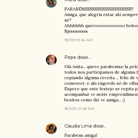
PARABÉNSSSSSSSSSSSSSSSSSSS!!
Amiga, que alegria estar aki sempre
né?
Ahhhhhh querooooooooooo bolo
Bjsssssssss
18/1/09 8:54 AM
Pepe
disse…
Olá Anita... quero parabenisa-la pe
todos nos participamos de alguma f
copiando alguma receita ... feliz d
comeeeer, e aki engordo só de olhar 
Espero que este festejo se repita 
acompanhar vc neste emprendimento
besitos como diz vc amiga... ;)
18/1/09 12:08 PM
Claudia Lima
disse…
Parabéns amiga!