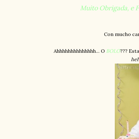
Muito Obrigada, e F
Con mucho cari
Ahhhhhhhhhhhhhh... O
BOLO
??? Esta
he