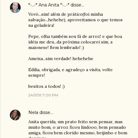
*-...-* Ana Anita *-...-*
disse…
Vovó...sim! além de prático(foi minha
salvação...hehehe), aproveitamos o que temos
na geladeira!
Pepe, olha também sou fã de arroz! e que boa
idéia me deu...da próxima colocarei sim, a
maionese! Bem lembrado! ;)
Ameixa...sim verdade! hehehehe
Edilia, obrigada, e agradeço a visita, volte
sempre!
besitos a todos! ;)
24/1/09 7:00 PM
Nela
disse…
Anita querida, um prato feito sem pensar, mas
muito bom, o arroz ficou lindooo, bem pensado
amiga, ficou bem clorido mesmo, beijinho e bom