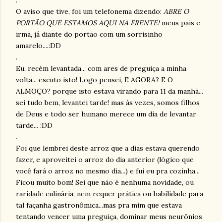
.
O aviso que tive, foi um telefonema dizendo:
ABRE O
PORTÃO QUE ESTAMOS AQUI NA FRENTE!
meus pais e
irmã, já diante do portão com um sorrisinho
amarelo....:DD
.
Eu, recém levantada... com ares de preguiça a minha
volta... escuto isto! Logo pensei, E AGORA? E O
ALMOÇO? porque isto estava virando para 11 da manhã...
sei tudo bem, levantei tarde! mas às vezes, somos filhos
de Deus e todo ser humano merece um dia de levantar
tarde... :DD
.
Foi que lembrei deste arroz que a dias estava querendo
fazer, e aproveitei o arroz do dia anterior (lógico que
você fará o arroz no mesmo dia...) e fui eu pra cozinha...
Ficou muito bom! Sei que não é nenhuma novidade, ou
raridade culinária, nem requer prática ou habilidade para
tal façanha gastronômica...mas pra mim que estava
tentando vencer uma preguiça, dominar meus neurônios