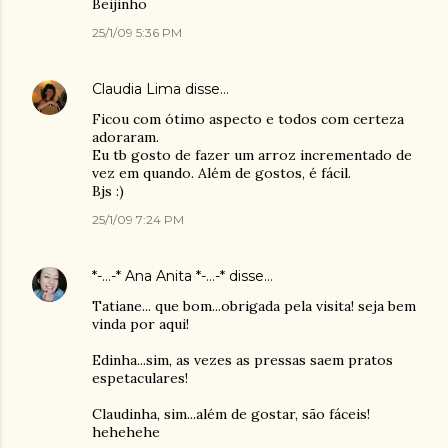
Beijinho
25/1/09 5:36 PM
Claudia Lima
disse…
Ficou com ótimo aspecto e todos com certeza
adoraram.
Eu tb gosto de fazer um arroz incrementado de
vez em quando. Além de gostos, é fácil.
Bjs :)
25/1/09 7:24 PM
*-...-* Ana Anita *-...-*
disse…
Tatiane... que bom...obrigada pela visita! seja bem
vinda por aqui!
Edinha...sim, as vezes as pressas saem pratos
espetaculares!
Claudinha, sim...além de gostar, são fáceis!
hehehehe