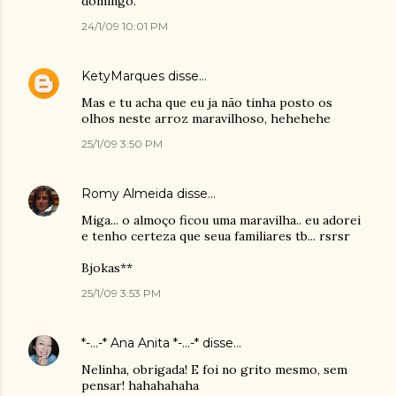
domingo.
24/1/09 10:01 PM
KetyMarques
disse…
Mas e tu acha que eu ja não tinha posto os
olhos neste arroz maravilhoso, hehehehe
25/1/09 3:50 PM
Romy Almeida
disse…
Miga... o almoço ficou uma maravilha.. eu adorei
e tenho certeza que seua familiares tb... rsrsr
Bjokas**
25/1/09 3:53 PM
*-...-* Ana Anita *-...-*
disse…
Nelinha, obrigada! E foi no grito mesmo, sem
pensar! hahahahaha