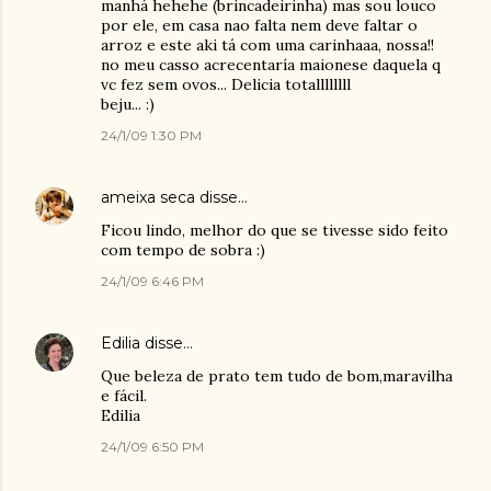
manhá hehehe (brincadeirinha) mas sou louco
por ele, em casa nao falta nem deve faltar o
arroz e este aki tá com uma carinhaaa, nossa!!
no meu casso acrecentaría maionese daquela q
vc fez sem ovos... Delicia totallllllll
beju... :)
24/1/09 1:30 PM
ameixa seca
disse…
Ficou lindo, melhor do que se tivesse sido feito
com tempo de sobra :)
24/1/09 6:46 PM
Edilia
disse…
Que beleza de prato tem tudo de bom,maravilha
e fácil.
Edilia
24/1/09 6:50 PM