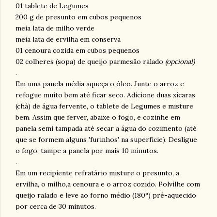
01 tablete de Legumes
200 g de presunto em cubos pequenos
meia lata de milho verde
meia lata de ervilha em conserva
01 cenoura cozida em cubos pequenos
02 colheres (sopa) de queijo parmesão ralado
(opcional)
.
Em uma panela média aqueça o óleo. Junte o arroz e
refogue muito bem até ficar seco. Adicione duas xícaras
(chá) de água fervente, o tablete de Legumes e misture
bem. Assim que ferver, abaixe o fogo, e cozinhe em
panela semi tampada até secar a água do cozimento (até
que se formem alguns 'furinhos' na superfície). Desligue
o fogo, tampe a panela por mais 10 minutos.
.
Em um recipiente refratário misture o presunto, a
ervilha, o milho,a cenoura e o arroz cozido. Polvilhe com
queijo ralado e leve ao forno médio (180°) pré-aquecido
por cerca de 30 minutos.