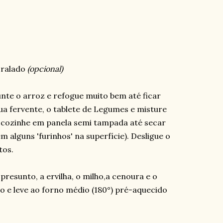
 ralado
(opcional)
nte o arroz e refogue muito bem até ficar
gua fervente, o tablete de Legumes e misture
 e cozinhe em panela semi tampada até secar
 alguns 'furinhos' na superfície). Desligue o
tos.
presunto, a ervilha, o milho,a cenoura e o
do e leve ao forno médio (180°) pré-aquecido