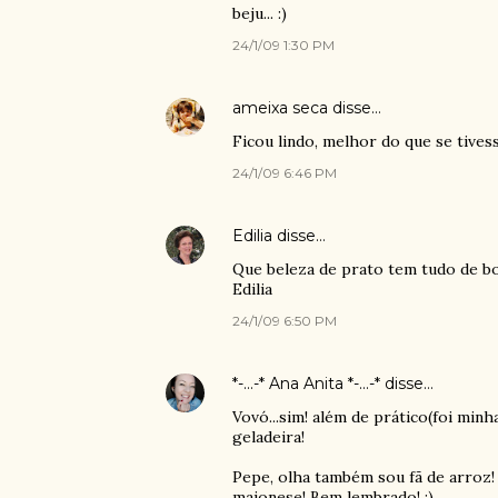
beju... :)
24/1/09 1:30 PM
ameixa seca
disse…
Ficou lindo, melhor do que se tives
24/1/09 6:46 PM
Edilia
disse…
Que beleza de prato tem tudo de bom
Edilia
24/1/09 6:50 PM
*-...-* Ana Anita *-...-*
disse…
Vovó...sim! além de prático(foi min
geladeira!
Pepe, olha também sou fã de arroz! 
maionese! Bem lembrado! ;)