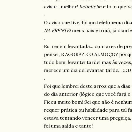
avisar...melhor!
heheheh
e e foi o que
n
.
O aviso que tive, foi um telefonema di
NA FRENTE!
meus pais e irmã, já diant
.
Eu, recém levantada... com ares de preg
pensei, E AGORA? E O ALMOÇO? porque i
tudo bem, levantei tarde! mas às vezes
merece um dia de levantar tarde... :DD
.
Foi que lembrei deste arroz que a dias
do dia anterior (lógico que você fará o 
Ficou muito bom! Sei que não é nenhum
requer prática ou habilidade para tal
estava tentando vencer uma preguiça,
foi uma saída e tanto!