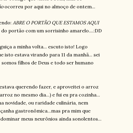
ão
ocorreu por aqui no almoço de ontem...
zendo:
ABRE O PORTÃO QUE ESTAMOS AQUI
e do portão com um sorrisinho amarelo....:DD
uiça a minha volta... escuto isto! Logo
sto estava virando para 11 da manhã... sei
, somos filhos de Deus e todo ser humano
 estava querendo fazer, e aproveitei o arroz
arroz no mesmo dia...) e fui eu pra cozinha...
a novidade, ou raridade culinária, nem
 façanha gastronômica...mas pra mim que
 dominar meus neurônios ainda sonolentos...