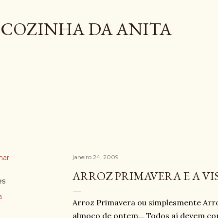
Pular para o conteúdo principal
COZINHA DA ANITA
har
janeiro 24, 2009
ARROZ PRIMAVERA E A VISI
es
a
Arroz Primavera ou simplesmente Arroz
almoço de ontem... Todos aí devem con