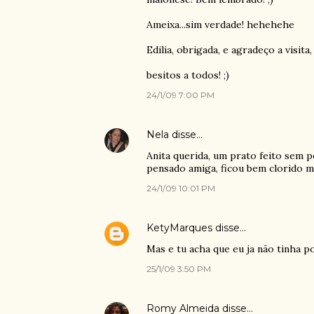
Ameixa...sim verdade! hehehehe
Edilia, obrigada, e agradeço a visita
besitos a todos! ;)
24/1/09 7:00 PM
Nela
disse…
Anita querida, um prato feito sem p
pensado amiga, ficou bem clorido 
24/1/09 10:01 PM
KetyMarques
disse…
Mas e tu acha que eu ja não tinha 
25/1/09 3:50 PM
Romy Almeida
disse…