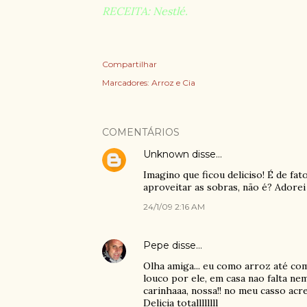
RECEITA: Nestlé.
Compartilhar
Marcadores:
Arroz e Cia
COMENTÁRIOS
Unknown
disse…
Imagino que ficou deliciso! É de fat
aproveitar as sobras, não é? Adorei 
24/1/09 2:16 AM
Pepe
disse…
Olha amiga... eu como arroz até co
louco por ele, em casa nao falta ne
carinhaaa, nossa!! no meu casso acr
Delicia totallllllll