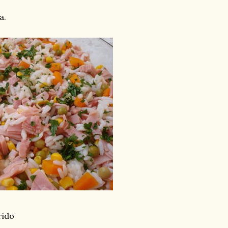
a.
rido