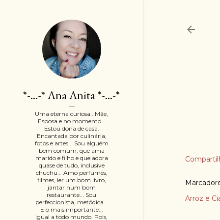
*-...-* Ana Anita *-...-*
Uma eterna curiosa...Mãe,
Esposa e no momento...
Estou dona de casa.
Encantada por culinária,
fotos e artes... Sou alguém
bem comum, que ama
marido e filho e que adora
Compartil
quase de tudo, inclusive
chuchu... Amo perfumes,
filmes, ler um bom livro,
Marcador
jantar num bom
restaurante... Sou
Arroz e Ci
perfeccionista, metódica...
E o mais importante...
igual a todo mundo. Pois,