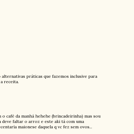
o alternativas práticas que fazemos inclusive para
a receita.
m o café da manhá hehehe (brincadeirinha) mas sou
m deve faltar o arroz e este aki tá com uma
ecentaría maionese daquela q vc fez sem ovos...