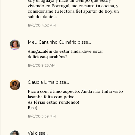
soy uruguaya y hace un tiempo que estoy
viviendo en Portugal, me encanto tu cocina, y
considerame tu lectora fiel apartir de hoy, un
saludo, daniela
19/6/08 4:52 AM
Meu Cantinho Culinário
disse…
Amiga...além de estar linda..deve estar
deliciosa..parabéns!!
19/6/08 9:25 AM
Claudia Lima
disse…
Ficou com ótimo aspecto. Ainda não tinha visto
lasanha feita com peixe.
As férias estão rendendo!
Bjs :)
19/6/08 3:39 PM
Val
disse…