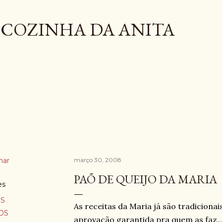
Pular para o conteúdo principal
COZINHA DA ANITA
har
março 30, 2008
PAÕ DE QUEIJO DA MARIA
es
S
As receitas da Maria já são tradiciona
OS
aprovação garantida pra quem as faz..