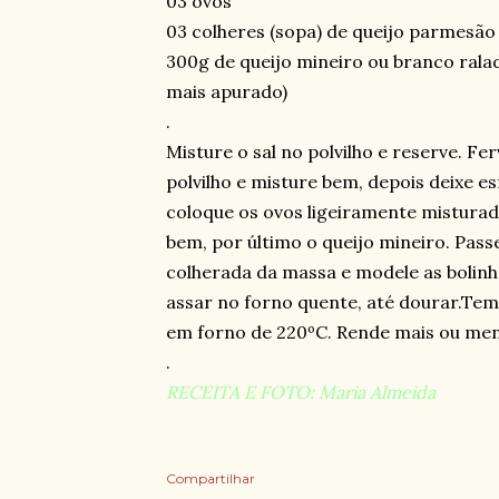
03 ovos
03 colheres (sopa) de queijo parmesão
300g de queijo mineiro ou branco ralad
mais apurado)
.
Misture o sal no polvilho e reserve. F
polvilho e misture bem, depois deixe es
coloque os ovos ligeiramente misturad
bem, por último o queijo mineiro. Pas
colherada da massa e modele as bolinh
assar no forno quente, até dourar.T
em forno de 220ºC. Rende mais ou men
.
RECEITA E FOTO: Maria Almeida
Compartilhar