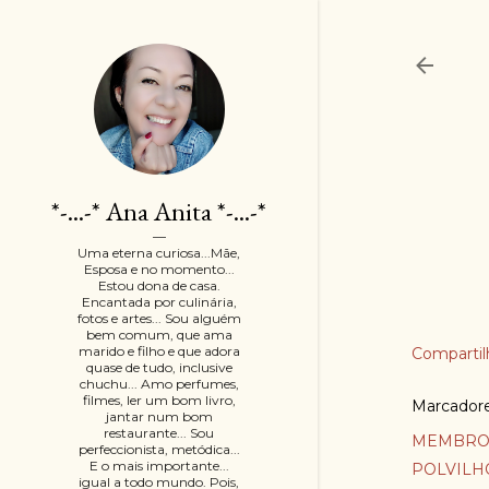
*-...-* Ana Anita *-...-*
Uma eterna curiosa...Mãe,
Esposa e no momento...
Estou dona de casa.
Encantada por culinária,
fotos e artes... Sou alguém
bem comum, que ama
marido e filho e que adora
Compartil
quase de tudo, inclusive
chuchu... Amo perfumes,
filmes, ler um bom livro,
Marcador
jantar num bom
restaurante... Sou
MEMBRO
perfeccionista, metódica...
E o mais importante...
POLVILH
igual a todo mundo. Pois,