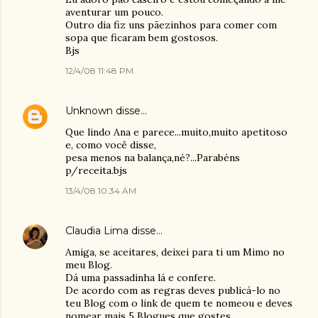
aventurar um pouco.
Outro dia fiz uns pãezinhos para comer com
sopa que ficaram bem gostosos.
Bjs
12/4/08 11:48 PM
Unknown
disse…
Que lindo Ana e parece...muito,muito apetitoso
e, como você disse,
pesa menos na balança,né?...Parabéns
p/receita.bjs
13/4/08 10:34 AM
Claudia Lima
disse…
Amiga, se aceitares, deixei para ti um Mimo no
meu Blog.
Dá uma passadinha lá e confere.
De acordo com as regras deves publicá-lo no
teu Blog com o link de quem te nomeou e deves
nomear mais 5 Blogues que gostes.