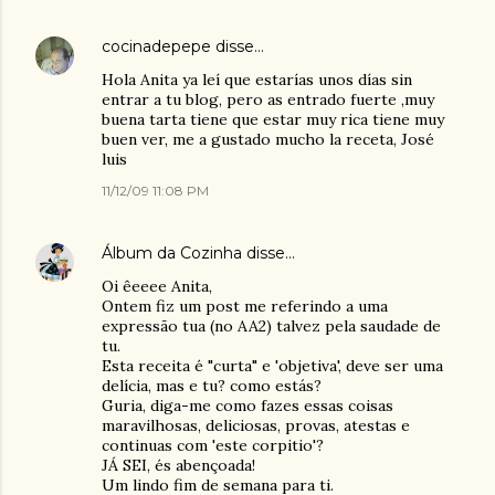
cocinadepepe
disse…
Hola Anita ya leí que estarías unos días sin
entrar a tu blog, pero as entrado fuerte ,muy
buena tarta tiene que estar muy rica tiene muy
buen ver, me a gustado mucho la receta, José
luis
11/12/09 11:08 PM
Álbum da Cozinha
disse…
Oi êeeee Anita,
Ontem fiz um post me referindo a uma
expressão tua (no AA2) talvez pela saudade de
tu.
Esta receita é "curta" e 'objetiva', deve ser uma
delícia, mas e tu? como estás?
Guria, diga-me como fazes essas coisas
maravilhosas, deliciosas, provas, atestas e
continuas com 'este corpitio'?
JÁ SEI, és abençoada!
Um lindo fim de semana para ti.