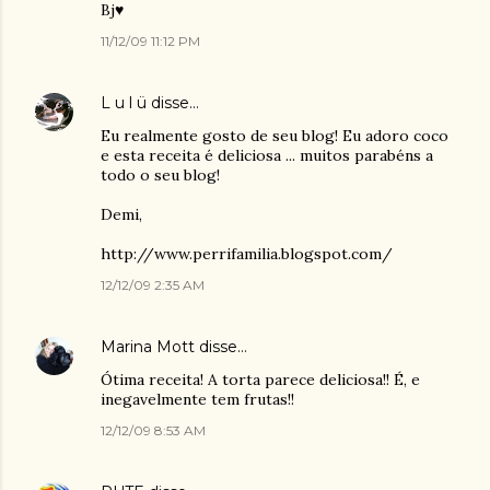
Bj♥
11/12/09 11:12 PM
L u l ü
disse…
Eu realmente gosto de seu blog! Eu adoro coco
e esta receita é deliciosa ... muitos parabéns a
todo o seu blog!
Demi,
http://www.perrifamilia.blogspot.com/
12/12/09 2:35 AM
Marina Mott
disse…
Ótima receita! A torta parece deliciosa!! É, e
inegavelmente tem frutas!!
12/12/09 8:53 AM