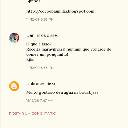
Bjinhos
http://cocoebaunilha.blogspot.com
14/12/09 6:28 PM
Dani Bros
disse…
O que é isso?
Receita maravilhosa! hummm que vontade de
comer um pouquinho!
Bjks
14/12/09 8:33 PM
Unknown
disse…
Muito gostoso deu água na boca.bjsss
15/12/09 7:47 AM
POSTAR UM COMENTÁRIO