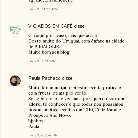
agradecem hehehehe
14/12/09 12:15 PM
VICIADOS EM CAFÉ
disse…
Cai aqui por acaso, mas que acaso.
Gosto muito do Uruguai, com ênfase na cidade
de PIRIAPOLIS.
Muito bom seu blog.
14/12/09 2:11 PM
Paula Pacheco
disse…
Muito bommmm,adorei esta receita pratica e
com frutas, ótima pro verão.
Se agente não se ver mais por, quero dizer que
adorei te conhecer e que todas nós possamos
postar muitas receitas em 2010, Feliz Natal e
Prospero Ano Novo,
bjinhos
Paula
14/12/09 2:34 PM