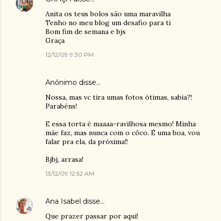
Anita os teus bolos são uma maravilha
Tenho no meu blog um desafio para ti
Bom fim de semana e bjs
Graça
12/12/09 9:30 PM
Anônimo disse…
Nossa, mas vc tira umas fotos ótimas, sabia?!
Parabéns!
E essa torta é maaaa-ravilhosa mesmo! Minha
mãe faz, mas nunca com o côco. É uma boa, vou
falar pra ela, da próxima!!
Bjbj, arrasa!
13/12/09 12:52 AM
Ana Isabel
disse…
Que prazer passar por aqui!