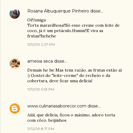
Rosana Albuquerque Pinheiro
disse…
Oi!!Amiga
Torta maravilhosa!!Só esse creme com leite de
coco, já é um petáculo.Humm!!E viva as
frutas!!hehehe
11/12/09 2:27 PM
ameixa seca
disse…
Demais he he Mas tens razão, as frutas estão aí
:) Gostei do "leite-creme" do recheio e da
cobertura, deve ficar uma delícia!
11/12/09 5:53 PM
www.culinariasaborecor.com
disse…
Aiiii, que delícia, ficou o máximo, adoro torta
com côco. beijinhos
11/12/09 8:17 PM