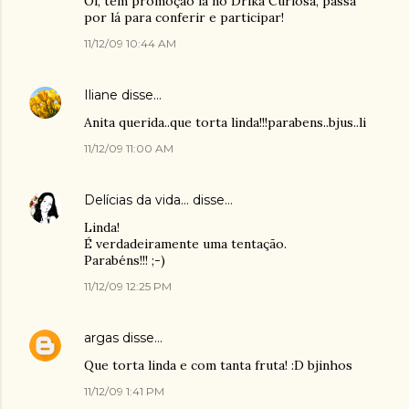
Oi, tem promoção lá no Drika Curiosa, passa
por lá para conferir e participar!
11/12/09 10:44 AM
Iliane
disse…
Anita querida..que torta linda!!!parabens..bjus..li
11/12/09 11:00 AM
Delícias da vida...
disse…
Linda!
É verdadeiramente uma tentação.
Parabéns!!! ;-)
11/12/09 12:25 PM
argas
disse…
Que torta linda e com tanta fruta! :D bjinhos
11/12/09 1:41 PM