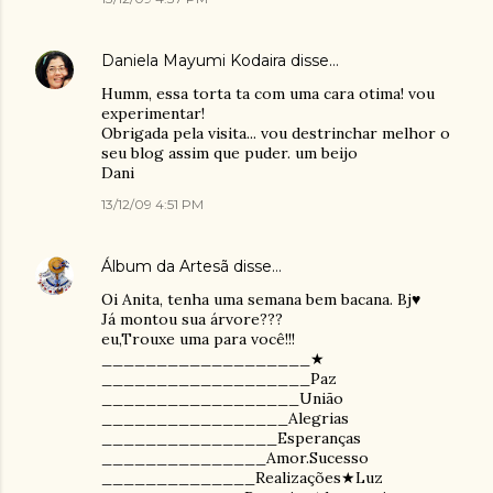
Daniela Mayumi Kodaira
disse…
Humm, essa torta ta com uma cara otima! vou
experimentar!
Obrigada pela visita... vou destrinchar melhor o
seu blog assim que puder. um beijo
Dani
13/12/09 4:51 PM
Álbum da Artesã
disse…
Oi Anita, tenha uma semana bem bacana. Bj♥
Já montou sua árvore???
eu,Trouxe uma para você!!!
___________________★
___________________Paz
__________________União
_________________Alegrias
________________Esperanças
_______________Amor.Sucesso
______________Realizações★Luz