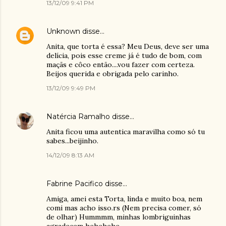
13/12/09 9:41 PM
Unknown
disse…
Anita, que torta é essa? Meu Deus, deve ser uma
delícia, pois esse creme já é tudo de bom, com
maçãs e côco então....vou fazer com certeza.
Beijos querida e obrigada pelo carinho.
13/12/09 9:49 PM
Natércia Ramalho
disse…
Anita ficou uma autentica maravilha como só tu
sabes...beijinho.
14/12/09 8:13 AM
Fabrine Pacifico
disse…
Amiga, amei esta Torta, linda e muito boa, nem
comi mas acho isso.rs (Nem precisa comer, só
de olhar) Hummmm, minhas lombriguinhas