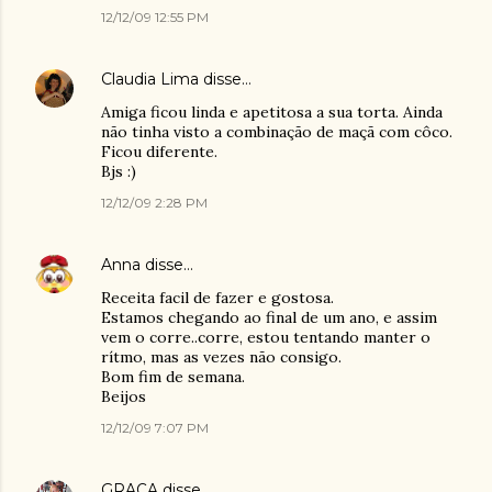
12/12/09 12:55 PM
Claudia Lima
disse…
Amiga ficou linda e apetitosa a sua torta. Ainda
não tinha visto a combinação de maçã com côco.
Ficou diferente.
Bjs :)
12/12/09 2:28 PM
Anna
disse…
Receita facil de fazer e gostosa.
Estamos chegando ao final de um ano, e assim
vem o corre..corre, estou tentando manter o
rítmo, mas as vezes não consigo.
Bom fim de semana.
Beijos
12/12/09 7:07 PM
GRAÇA
disse…