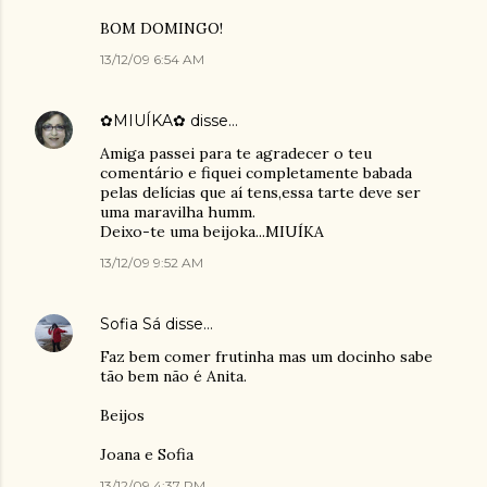
BOM DOMINGO!
13/12/09 6:54 AM
✿MIUÍKA✿
disse…
Amiga passei para te agradecer o teu
comentário e fiquei completamente babada
pelas delícias que aí tens,essa tarte deve ser
uma maravilha humm.
Deixo-te uma beijoka...MIUÍKA
13/12/09 9:52 AM
Sofia Sá
disse…
Faz bem comer frutinha mas um docinho sabe
tão bem não é Anita.
Beijos
Joana e Sofia
13/12/09 4:37 PM