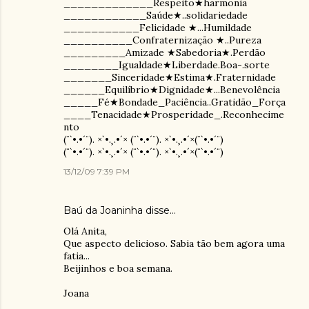
_____________Respeito★harmonia
____________Saúde★..solidariedade
___________Felicidade ★...Humildade
__________Confraternização ★..Pureza
_________Amizade ★Sabedoria★.Perdão
________Igualdade★Liberdade.Boa-.sorte
_______Sinceridade★Estima★.Fraternidade
______Equilíbrio★Dignidade★...Benevolência
_____Fé★Bondade_Paciência..Gratidão_Força
____Tenacidade★Prosperidade_.Reconhecime
nto
(¨`•.•´¨). ×`•.¸.•´× (¨`•.•´¨). ×`•.¸.•´×(¨`•.•´¨)
(¨`•.•´¨). ×`•.¸.•´× (¨`•.•´¨). ×`•.¸.•´×(¨`•.•´¨)
13/12/09 7:39 PM
Baú da Joaninha
disse…
Olá Anita,
Que aspecto delicioso. Sabia tão bem agora uma
fatia...
Beijinhos e boa semana.
Joana