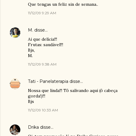
Que tengas un feliz sin de semana..
11/12/09 9:29 AM
M.
disse…
Ai que delícia!!!
Frutas: saudável!!!
Bjs,
M.
11/12/09 9:38 AM
Tati - Panelaterapia
disse…
Nossa que linda!!! Tô salivando aqui (ô cabeça
gorda!)!!!
Bjs
11/12/09 10:33 AM
Drika
disse…