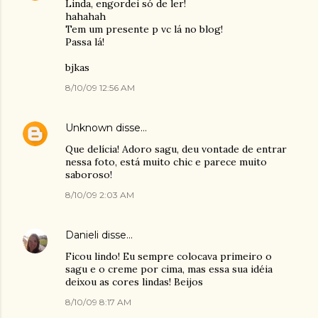
Linda, engordei só de ler!
hahahah
Tem um presente p vc lá no blog!
Passa lá!
bjkas
8/10/09 12:56 AM
Unknown
disse…
Que delícia! Adoro sagu, deu vontade de entrar
nessa foto, está muito chic e parece muito
saboroso!
8/10/09 2:03 AM
Danieli
disse…
Ficou lindo! Eu sempre colocava primeiro o
sagu e o creme por cima, mas essa sua idéia
deixou as cores lindas! Beijos
8/10/09 8:17 AM