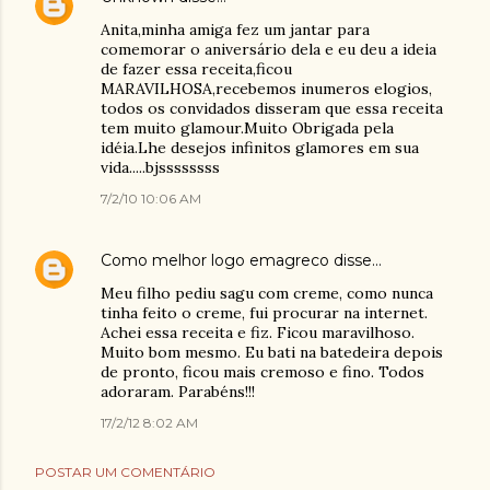
Anita,minha amiga fez um jantar para
comemorar o aniversário dela e eu deu a ideia
de fazer essa receita,ficou
MARAVILHOSA,recebemos inumeros elogios,
todos os convidados disseram que essa receita
tem muito glamour.Muito Obrigada pela
idéia.Lhe desejos infinitos glamores em sua
vida.....bjssssssss
7/2/10 10:06 AM
Como melhor logo emagreco
disse…
Meu filho pediu sagu com creme, como nunca
tinha feito o creme, fui procurar na internet.
Achei essa receita e fiz. Ficou maravilhoso.
Muito bom mesmo. Eu bati na batedeira depois
de pronto, ficou mais cremoso e fino. Todos
adoraram. Parabéns!!!
17/2/12 8:02 AM
POSTAR UM COMENTÁRIO