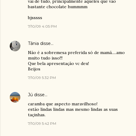
vai de tudo, principalmente aqueles que vão
bastante chocolate hummmm
bjsssss
7/10/09 4:05 PM
Tânia
disse…
Não é a sobremesa preferida só de mamã.....amo
muito tudo isso!!!
Que bela apresentação vc deu!
Beijos
7/10/09 5:32 PM
Jú
disse…
caramba que aspecto maravilhoso!
estão lindas lindas mas mesmo lindas as suas
taçinhas.
7/10/09 5:42 PM