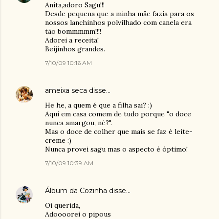
Anita,adoro Sagu!!!
Desde pequena que a minha mãe fazia para os
nossos lanchinhos polvilhado com canela era
tão bommmmm!!!!
Adorei a receita!
Beijinhos grandes.
7/10/09 10:16 AM
ameixa seca
disse…
He he, a quem é que a filha sai? :)
Aqui em casa comem de tudo porque "o doce
nunca amargou, né?".
Mas o doce de colher que mais se faz é leite-
creme :)
Nunca provei sagu mas o aspecto é óptimo!
7/10/09 10:39 AM
Álbum da Cozinha
disse…
Oi querida,
Adoooorei o pipous