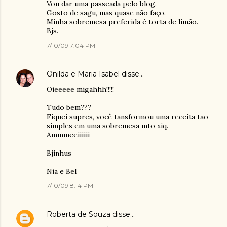
Vou dar uma passeada pelo blog.
Gosto de sagu, mas quase não faço.
Minha sobremesa preferida é torta de limão.
Bjs.
7/10/09 7:04 PM
Onilda e Maria Isabel
disse…
Oieeeee migahhh!!!!!
Tudo bem???
Fiquei supres, você tansformou uma receita tao
simples em uma sobremesa mto xiq.
Ammmeeiiiiii
Bjinhus
Nia e Bel
7/10/09 8:14 PM
Roberta de Souza
disse…