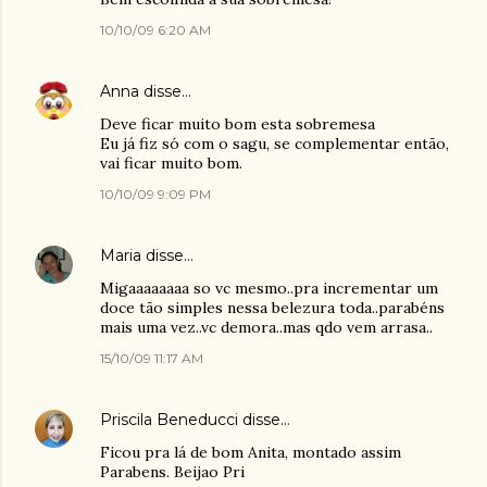
10/10/09 6:20 AM
Anna
disse…
Deve ficar muito bom esta sobremesa
Eu já fiz só com o sagu, se complementar então,
vai ficar muito bom.
10/10/09 9:09 PM
Maria
disse…
Migaaaaaaaa so vc mesmo..pra incrementar um
doce tão simples nessa belezura toda..parabéns
mais uma vez..vc demora..mas qdo vem arrasa..
15/10/09 11:17 AM
Priscila Beneducci
disse…
Ficou pra lá de bom Anita, montado assim
Parabens. Beijao Pri