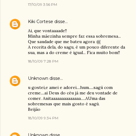
17/10/09 3:56 PM
Kiki Cortese
disse…
Ai, que vontaaaade!!
Minha mãezinha sempre faz essa sobremesa...
Que saudade que me bateu agora :(((
A receita dela, do sagu, é um pouco diferente da
sua, mas a do creme é igual... Fica muito bom!!
18/10/09 7:28 PM
Unknown
disse…
u gostei,e amei e adorei....hum.....sagú com
creme....ai Deus do céu já me deu vontade de
comer. Anitaaaaaaaaaaaaaa.....AUma das
sobremesas que mais gosto é sagú.
Beijão
18/10/09 9:34 PM
Unknown
disse…