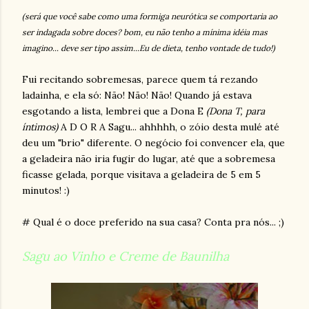
(será que você sabe como uma formiga neurótica se comportaria ao
ser indagada sobre doces? bom, eu não tenho a mínima idéia mas
imagino... deve ser tipo assim...Eu de dieta, tenho vontade de tudo!)
Fui recitando sobremesas, parece quem tá rezando
ladainha, e ela só: Não! Não! Não! Quando já estava
esgotando a lista, lembrei que a Dona E
(Dona T, para
íntimos)
A D O R A Sagu... ahhhhh, o zóio desta mulé até
deu um "brio" diferente. O negócio foi convencer ela, que
a geladeira não iria fugir do lugar, até que a sobremesa
ficasse gelada, porque visitava a geladeira de 5 em 5
minutos! :)
# Qual é o doce preferido na sua casa? Conta pra nós... ;)
Sagu ao Vinho e Creme de Baunilha