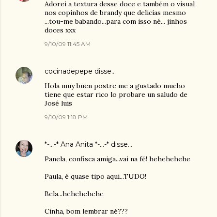
Adorei a textura desse doce e também o visual
nos copinhos de brandy que delicias mesmo
...tou-me babando...para com isso né... jinhos
doces xxx
9/10/09 11:45 AM
cocinadepepe
disse…
Hola muy buen postre me a gustado mucho
tiene que estar rico lo probare un saludo de
José luis
9/10/09 1:18 PM
*-...-* Ana Anita *-...-*
disse…
Panela, confisca amiga...vai na fé! hehehehehe
Paula, é quase tipo aqui...TUDO!
Bela...hehehehehe
Cinha, bom lembrar né???