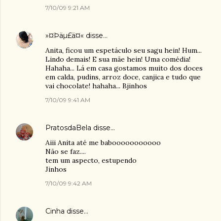
7/10/09 9:21 AM
»¤Þäµ£ä¤«
disse…
Anita, ficou um espetáculo seu sagu hein! Hum...
Lindo demais! E sua mãe hein! Uma comédia!
Hahaha... Lá em casa gostamos muito dos doces
em calda, pudins, arroz doce, canjica e tudo que
vai chocolate! hahaha... Bjinhos
7/10/09 9:41 AM
PratosdaBela
disse…
Aiii Anita até me babooooooooooo
Não se faz....
tem um aspecto, estupendo
Jinhos
7/10/09 9:42 AM
Cinha
disse…