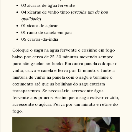
03 xícaras de água
fervente
04 xícaras de vinho tinto
(
escolha um de boa
qualidade
)
01 xícara de açúcar
01 ramo de canela
em pau
05 cravos-da-índia
Coloque o sagu na água fervente e cozinhe em fogo
baixo por cerca de 25-30 minutos mexendo sempre
para não grudar no fundo. Em outra panela coloque o
vinho, cravo e canela e ferva por 15 minutos. Junte a
mistura de vinho na panela com o sagu e termine o
cozimento até que as bolinhas do sagu estejam
transparentes. Se necessário, acrescente água
fervente aos poucos. Assim que o sagu estiver cozido,
acrescente o açúcar. Ferva por um minuto e retire do
fogo.