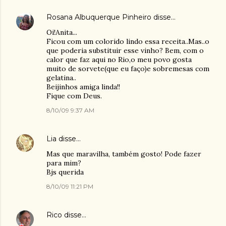
Rosana Albuquerque Pinheiro
disse…
Oi!Anita...
Ficou com um colorido lindo essa receita..Mas..o
que poderia substituir esse vinho? Bem, com o
calor que faz aqui no Rio,o meu povo gosta
muito de sorvete(que eu faço)e sobremesas com
gelatina..
Beijinhos amiga linda!!
Fique com Deus.
8/10/09 9:37 AM
Lia
disse…
Mas que maravilha, também gosto! Pode fazer
para mim?
Bjs querida
8/10/09 11:21 PM
Rico
disse…