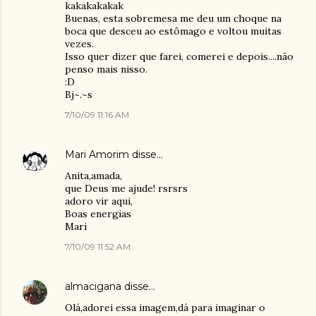
kakakakakak
Buenas, esta sobremesa me deu um choque na
boca que desceu ao estômago e voltou muitas
vezes.
Isso quer dizer que farei, comerei e depois....não
penso mais nisso.
:D
Bj~.~s
7/10/09 11:16 AM
Mari Amorim
disse…
Anita,amada,
que Deus me ajude! rsrsrs
adoro vir aqui,
Boas energias
Mari
7/10/09 11:52 AM
almacigana
disse…
Olá,adorei essa imagem,dá para imaginar o