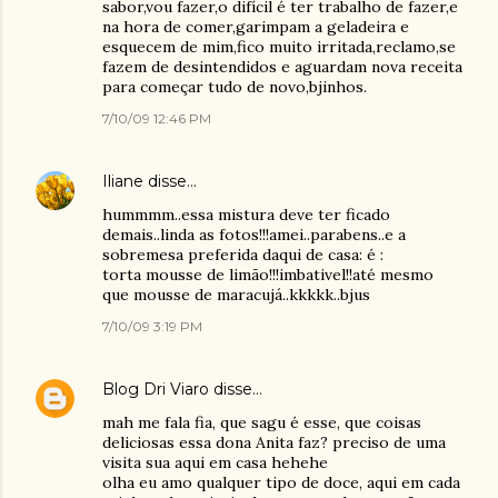
sabor,vou fazer,o difícil é ter trabalho de fazer,e
na hora de comer,garimpam a geladeira e
esquecem de mim,fico muito irritada,reclamo,se
fazem de desintendidos e aguardam nova receita
para começar tudo de novo,bjinhos.
7/10/09 12:46 PM
Iliane
disse…
hummmm..essa mistura deve ter ficado
demais..linda as fotos!!!amei..parabens..e a
sobremesa preferida daqui de casa: é :
torta mousse de limão!!!imbativel!!até mesmo
que mousse de maracujá..kkkkk..bjus
7/10/09 3:19 PM
Blog Dri Viaro
disse…
mah me fala fia, que sagu é esse, que coisas
deliciosas essa dona Anita faz? preciso de uma
visita sua aqui em casa hehehe
olha eu amo qualquer tipo de doce, aqui em cada