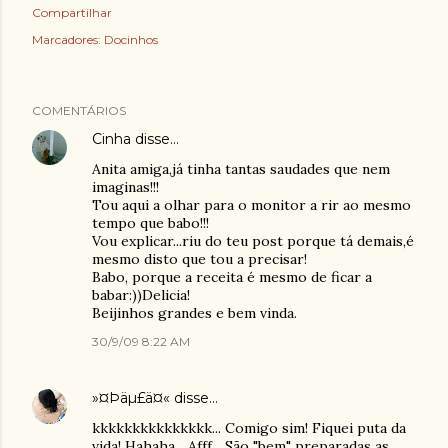
Compartilhar
Marcadores:
Docinhos
COMENTÁRIOS
Cinha
disse…
Anita amiga,já tinha tantas saudades que nem
imaginas!!!
Tou aqui a olhar para o monitor a rir ao mesmo
tempo que babo!!!
Vou explicar...riu do teu post porque tá demais,é
mesmo disto que tou a precisar!
Babo, porque a receita é mesmo de ficar a
babar:))Delicia!
Beijinhos grandes e bem vinda.
30/9/09 8:22 AM
»¤Þäµ£ä¤«
disse…
kkkkkkkkkkkkkkk... Comigo sim! Fiquei puta da
vida! Hahaha... Afff... São "bem" preparadas as