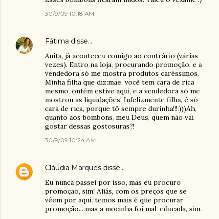
30/9/09 10:18 AM
Fátima
disse…
Anita, já aconteceu comigo ao contrário (várias
vezes). Entro na loja, procurando promoção, e a
vendedora só me mostra produtos caréssimos.
Minha filha que diz:mãe, você tem cara de rica
mesmo, ontém estive aqui, e a vendedora só me
mostrou as liquidações! Infelizmente filha, é só
cara de rica, porque tô sempre durinha!!!:)))Ah,
quanto aos bombons, meu Deus, quem não vai
gostar dessas gostosuras?!
30/9/09 10:24 AM
Cláudia Marques
disse…
Eu nunca passei por isso, mas eu procuro
promoção, sim! Aliás, com os preços que se
vêem por aqui, temos mais é que procurar
promoção... mas a mocinha foi mal-educada, sim.