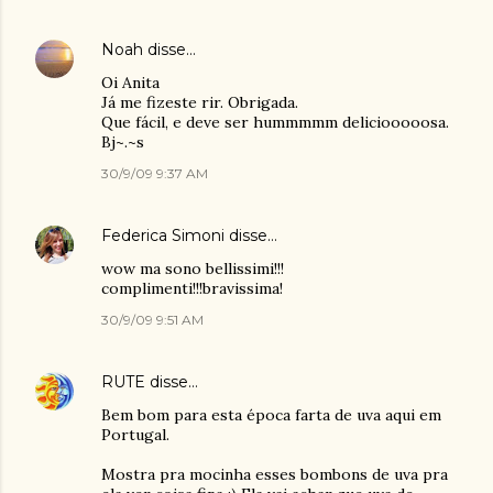
Noah
disse…
Oi Anita
Já me fizeste rir. Obrigada.
Que fácil, e deve ser hummmmm deliciooooosa.
Bj~.~s
30/9/09 9:37 AM
Federica Simoni
disse…
wow ma sono bellissimi!!!
complimenti!!!bravissima!
30/9/09 9:51 AM
RUTE
disse…
Bem bom para esta época farta de uva aqui em
Portugal.
Mostra pra mocinha esses bombons de uva pra