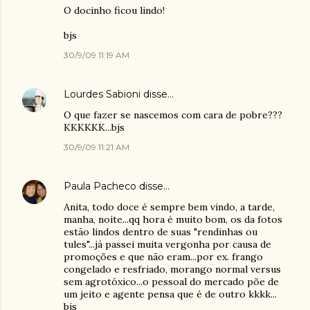
O docinho ficou lindo!
bjs
30/9/09 11:19 AM
Lourdes Sabioni
disse…
O que fazer se nascemos com cara de pobre???
KKKKKK...bjs
30/9/09 11:21 AM
Paula Pacheco
disse…
Anita, todo doce é sempre bem vindo, a tarde,
manha, noite...qq hora é muito bom, os da fotos
estão lindos dentro de suas "rendinhas ou
tules"...já passei muita vergonha por causa de
promoções e que não eram...por ex. frango
congelado e resfriado, morango normal versus
sem agrotóxico...o pessoal do mercado põe de
um jeito e agente pensa que é de outro kkkk...
bjs