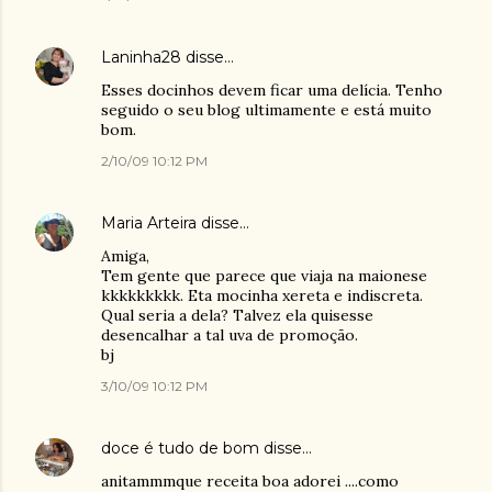
Laninha28
disse…
Esses docinhos devem ficar uma delícia. Tenho
seguido o seu blog ultimamente e está muito
bom.
2/10/09 10:12 PM
Maria Arteira
disse…
Amiga,
Tem gente que parece que viaja na maionese
kkkkkkkkk. Eta mocinha xereta e indiscreta.
Qual seria a dela? Talvez ela quisesse
desencalhar a tal uva de promoção.
bj
3/10/09 10:12 PM
doce é tudo de bom
disse…
anitammmque receita boa adorei ....como