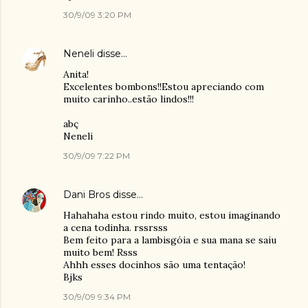
30/9/09 3:20 PM
Neneli
disse…
Anita!
Excelentes bombons!!Estou apreciando com
muito carinho..estão lindos!!!
abç
Neneli
30/9/09 7:22 PM
Dani Bros
disse…
Hahahaha estou rindo muito, estou imaginando
a cena todinha. rssrsss
Bem feito para a lambisgóia e sua mana se saiu
muito bem! Rsss
Ahhh esses docinhos são uma tentação!
Bjks
30/9/09 9:34 PM