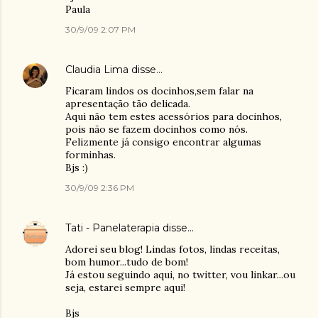
Paula
30/9/09 2:07 PM
Claudia Lima
disse…
Ficaram lindos os docinhos,sem falar na
apresentação tão delicada.
Aqui não tem estes acessórios para docinhos,
pois não se fazem docinhos como nós.
Felizmente já consigo encontrar algumas
forminhas.
Bjs :)
30/9/09 2:36 PM
Tati - Panelaterapia
disse…
Adorei seu blog! Lindas fotos, lindas receitas,
bom humor...tudo de bom!
Já estou seguindo aqui, no twitter, vou linkar...ou
seja, estarei sempre aqui!
Bjs