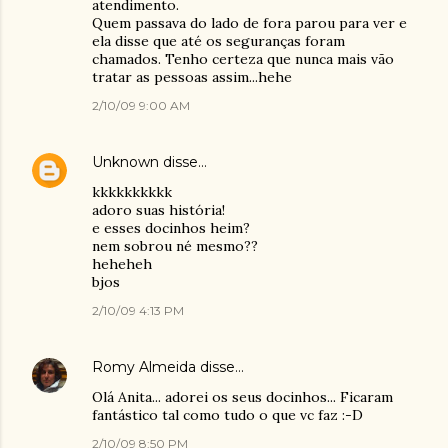
atendimento.
Quem passava do lado de fora parou para ver e
ela disse que até os seguranças foram
chamados. Tenho certeza que nunca mais vão
tratar as pessoas assim...hehe
2/10/09 9:00 AM
Unknown
disse…
kkkkkkkkkk
adoro suas história!
e esses docinhos heim?
nem sobrou né mesmo??
heheheh
bjos
2/10/09 4:13 PM
Romy Almeida
disse…
Olá Anita... adorei os seus docinhos... Ficaram
fantástico tal como tudo o que vc faz :-D
2/10/09 8:50 PM