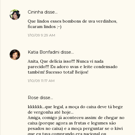
Cininha
disse…
Que lindos esses bombons de uva verdinhos,
ficaram lindos ;-)
1/10/09 9:29 AM
Katia Bonfadini
disse…
Anita, Que delícia isso!!!! Nunca vi nada
parecido!!!! Eu adoro uvas e leite condensado
também! Sucesso total! Beijos!
1/10/09 11:17 AM
Rose
disse…
kkkkkk...que legal, a moça do caixa deve tá bege
de vergonha até hoje...
Amiga, comigo já aconteceu assim: de chegar no
caixa (porque agora as frutas e legumes são
pesados no caixa) e a moça perguntar se o kiwi
que eu tava comprando era nacional ou