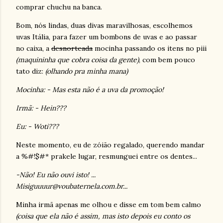
comprar chuchu na banca.
Bom, nós lindas, duas divas maravilhosas, escolhemos
uvas Itália, para fazer um bombons de uvas e ao passar
no caixa, a
desnorteada
mocinha passando os itens no piii
(maquininha que cobra coisa da gente)
, com bem pouco
tato diz:
(olhando pra minha mana)
Mocinha: - Mas esta não é a uva da promoção!
Irmã: - Hein???
Eu: - Woti???
Neste momento, eu de zóião regalado, querendo mandar
a %#!$#* prakele lugar, resmunguei entre os dentes...
-Não! Eu não ouvi isto! ...
Misiguuuur@voubaternela.com.br...
Minha irmã apenas me olhou e disse em tom bem calmo
(coisa que ela não é assim, mas isto depois eu conto os