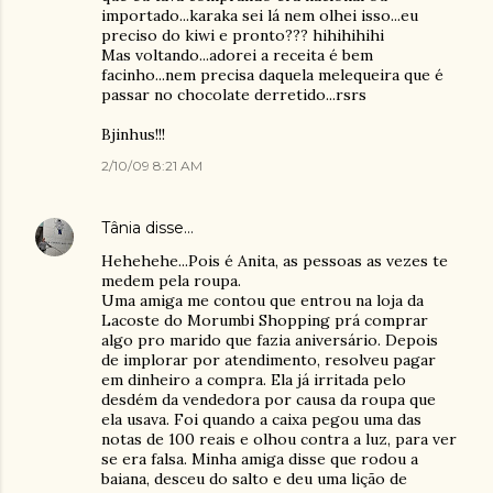
importado...karaka sei lá nem olhei isso...eu
preciso do kiwi e pronto??? hihihihihi
Mas voltando...adorei a receita é bem
facinho...nem precisa daquela melequeira que é
passar no chocolate derretido...rsrs
Bjinhus!!!
2/10/09 8:21 AM
Tânia
disse…
Hehehehe...Pois é Anita, as pessoas as vezes te
medem pela roupa.
Uma amiga me contou que entrou na loja da
Lacoste do Morumbi Shopping prá comprar
algo pro marido que fazia aniversário. Depois
de implorar por atendimento, resolveu pagar
em dinheiro a compra. Ela já irritada pelo
desdém da vendedora por causa da roupa que
ela usava. Foi quando a caixa pegou uma das
notas de 100 reais e olhou contra a luz, para ver
se era falsa. Minha amiga disse que rodou a
baiana, desceu do salto e deu uma lição de