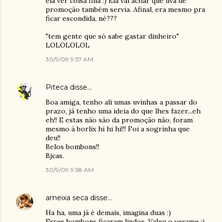
ela ver coisa fina :) Ela vai achar que uva de
promoção também servia. Afinal, era mesmo pra
ficar escondida, né???
"tem gente que só sabe gastar dinheiro"
LOLOLOLOL
30/9/09 9:57 AM
Piteca
disse…
Boa amiga, tenho ali umas uvinhas a passar do
prazo, já tenho uma ideia do que lhes fazer...eh
eh!! E estas não são da promoção não, foram
mesmo à borlix hi hi hi!!! Foi a sogrinha que
deu!!
Belos bombons!!
Bjcas.
30/9/09 9:58 AM
ameixa seca
disse…
Ha ha, uma já é demais, imagina duas :)
Esses bombons ficaram lindos. Valeu o vexame :)