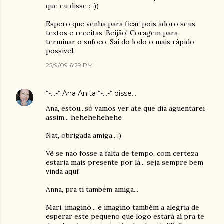
que eu disse :-))
Espero que venha para ficar pois adoro seus
textos e receitas. Beijão! Coragem para
terminar o sufoco. Sai do lodo o mais rápido
possivel.
25/9/09 6:29 PM
*-...-* Ana Anita *-...-*
disse…
Ana, estou...só vamos ver ate que dia aguentarei
assim... hehehehehehe
Nat, obrigada amiga.. :)
Vê se não fosse a falta de tempo, com certeza
estaria mais presente por lá... seja sempre bem
vinda aqui!
Anna, pra ti também amiga...
Mari, imagino... e imagino também a alegria de
esperar este pequeno que logo estará aí pra te