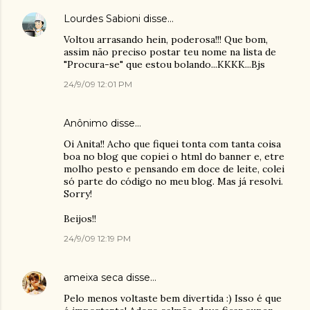
Lourdes Sabioni
disse…
Voltou arrasando hein, poderosa!!! Que bom,
assim não preciso postar teu nome na lista de
"Procura-se" que estou bolando...KKKK...Bjs
24/9/09 12:01 PM
Anônimo disse…
Oi Anita!! Acho que fiquei tonta com tanta coisa
boa no blog que copiei o html do banner e, etre
molho pesto e pensando em doce de leite, colei
só parte do código no meu blog. Mas já resolvi.
Sorry!
Beijos!!
24/9/09 12:19 PM
ameixa seca
disse…
Pelo menos voltaste bem divertida :) Isso é que