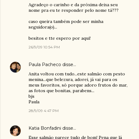
Agradeço o carinho e da próxima deixa seu
nome pra eu te responder pelo nome tá???
caso queira também pode ser minha
seguidora(o)...
besitos e tte espero por aqui!
26/9/09 10:54 PM
Paula Pacheco
disse…
Anita voltou com tudo...este salmão com pesto
menina...que belezura, adorei, já vai para os
meus favoritos, só porque adoro frutos do mar,
as fotos que bonitas, parabens...
bjs
Paula
28/9/09 4:47 PM
Katia Bonfadini
disse…
Esse salmão parece tudo de bom! Pena que lá