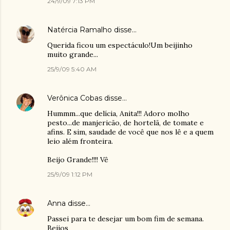
24/9/09 7:13 PM
Natércia Ramalho
disse…
Querida ficou um espectáculo!Um beijinho
muito grande...
25/9/09 5:40 AM
Verônica Cobas
disse…
Hummm...que delícia, Anita!!! Adoro molho
pesto...de manjericão, de hortelã, de tomate e
afins. E sim, saudade de você que nos lê e a quem
leio além fronteira.
Beijo Grande!!!! Vê
25/9/09 1:12 PM
Anna
disse…
Passei para te desejar um bom fim de semana.
Beijos