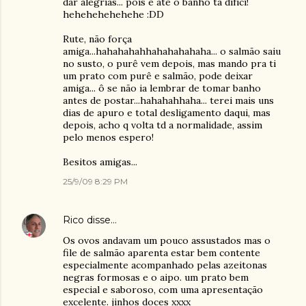
dar alegrias... pois é até o banho tá difíci!
hehehehehehehe :DD
Rute, não força
amiga...hahahahahhahahahahaha... o salmão saiu
no susto, o purê vem depois, mas mando pra ti
um prato com purê e salmão, pode deixar
amiga... ô se não ia lembrar de tomar banho
antes de postar...hahahahhaha... terei mais uns
dias de apuro e total desligamento daqui, mas
depois, acho q volta td a normalidade, assim
pelo menos espero!
Besitos amigas...
25/9/09 8:29 PM
Rico
disse…
Os ovos andavam um pouco assustados mas o
file de salmão aparenta estar bem contente
especialmente acompanhado pelas azeitonas
negras formosas e o aipo. um prato bem
especial e saboroso, com uma apresentação
excelente. jinhos doces xxxx