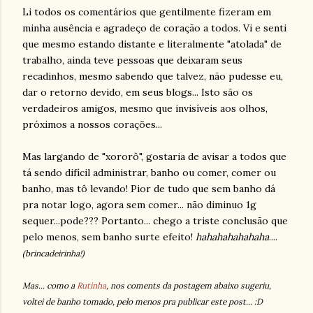
Li todos os comentários que gentilmente fizeram em
minha ausência e agradeço de coração a todos. Vi e senti
que mesmo estando distante e literalmente "atolada" de
trabalho, ainda teve pessoas que deixaram seus
recadinhos, mesmo sabendo que talvez, não pudesse eu,
dar o retorno devido, em seus blogs... Isto são os
verdadeiros amigos, mesmo que invisíveis aos olhos,
próximos a nossos corações...
Mas largando de "xororô", gostaria de avisar a todos que
tá sendo difícil administrar, banho ou comer, comer ou
banho, mas tô levando! Pior de tudo que sem banho dá
pra notar logo, agora sem comer... não diminuo 1g
sequer...pode??? Portanto... chego a triste conclusão que
pelo menos, sem banho surte efeito!
hahahahahahaha
....
(brincadeirinha!)
Mas... como a
Rutinha
, nos coments da postagem abaixo sugeriu,
voltei de banho tomado, pelo menos pra publicar este post... :D