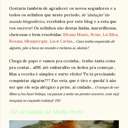
Gostaria também de agradecer os novos seguidores e a
todos os selinhos que neste período,
de "abdução" do
, recebidos por este blog e a esta que
mundo blogosférico
vos escreve! Os selinhos são destas lindas, maravilhosas,
cheirosas e bem resolvidas:
Silvana Muniz
,
Brine
,
Lú Silva
,
Rosana Albuquerque
,
Lia
e
Carina
...
Caso tenha esquecido de
alguém, põe a boca no mundo e reclama aí, okeizis?
Chega de papo e vamos pra cozinha... tenho tanta coisa
pra contar... affff, até embaralho os dedos pra começar...
Mas a receita é simples e surte efeito! Tu tá precisando
conquistar alguém??? Faz esta, que é tiro e queda! A não
ser que ele seja alérgico a peixe, aí cuidado...
O tempo de ver
filme e/ou fazer bobiça, vai passar a noite no pronto socorro, com o(a)
moço(a) se coçando todo(a)! :DD
Filé de Salmão ao Molho Pesto