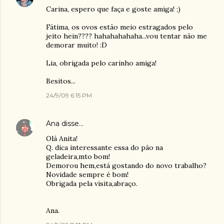
Carina, espero que faça e goste amiga! ;)
Fátima, os ovos estão meio estragados pelo
jeito hein???? hahahahahaha...vou tentar não me
demorar muito! :D
Lia, obrigada pelo carinho amiga!
Besitos...
24/9/09 6:15 PM
Ana
disse…
Olá Anita!
Q. dica interessante essa do pão na
geladeira,mto bom!
Demorou hem,está gostando do novo trabalho?
Novidade sempre é bom!
Obrigada pela visita,abraço.
Ana.