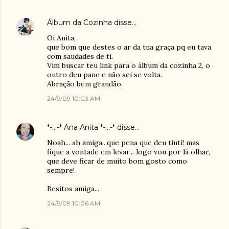
Álbum da Cozinha
disse…
Oi Anita,
que bom que destes o ar da tua graça pq eu tava
com saudades de ti.
Vim buscar teu link para o álbum da cozinha 2, o
outro deu pane e não sei se volta.
Abração bem grandão.
24/9/09 10:03 AM
*-...-* Ana Anita *-...-*
disse…
Noah... ah amiga...que pena que deu tiuti! mas
fique a vontade em levar... logo vou por lá olhar,
que deve ficar de muito bom gosto como
sempre!
Besitos amiga...
24/9/09 10:06 AM