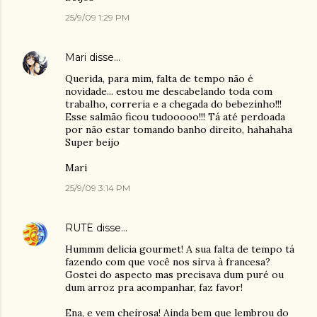
25/9/09 1:29 PM
Mari
disse…
Querida, para mim, falta de tempo não é
novidade... estou me descabelando toda com
trabalho, correria e a chegada do bebezinho!!!
Esse salmão ficou tudooooo!!! Tá até perdoada
por não estar tomando banho direito, hahahaha
Super beijo
Mari
25/9/09 3:14 PM
RUTE
disse…
Hummm delicia gourmet! A sua falta de tempo tá
fazendo com que você nos sirva à francesa?
Gostei do aspecto mas precisava dum puré ou
dum arroz pra acompanhar, faz favor!
Ena, e vem cheirosa! Ainda bem que lembrou do