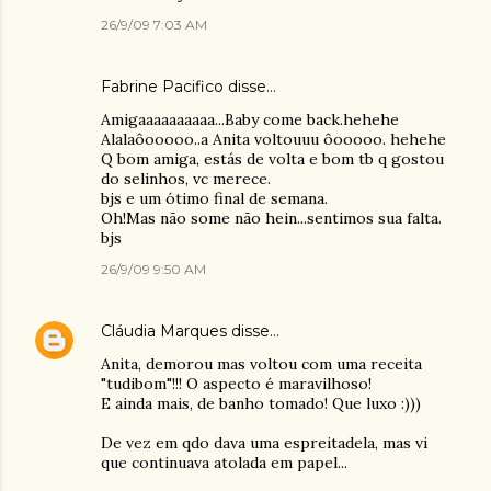
26/9/09 7:03 AM
Fabrine Pacifico
disse…
Amigaaaaaaaaaa...Baby come back.hehehe
Alalaôooooo..a Anita voltouuu ôooooo. hehehe
Q bom amiga, estás de volta e bom tb q gostou
do selinhos, vc merece.
bjs e um ótimo final de semana.
Oh!Mas não some não hein...sentimos sua falta.
bjs
26/9/09 9:50 AM
Cláudia Marques
disse…
Anita, demorou mas voltou com uma receita
"tudibom"!!! O aspecto é maravilhoso!
E ainda mais, de banho tomado! Que luxo :)))
De vez em qdo dava uma espreitadela, mas vi
que continuava atolada em papel...