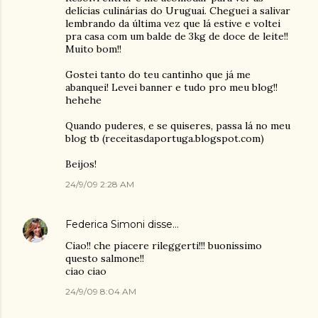
delícias culinárias do Uruguai. Cheguei a salivar
lembrando da última vez que lá estive e voltei
pra casa com um balde de 3kg de doce de leite!!
Muito bom!!
Gostei tanto do teu cantinho que já me
abanquei! Levei banner e tudo pro meu blog!!
hehehe
Quando puderes, e se quiseres, passa lá no meu
blog tb (receitasdaportuga.blogspot.com)
Beijos!
24/9/09 2:28 AM
Federica Simoni
disse…
Ciao!! che piacere rileggerti!!! buonissimo
questo salmone!!
ciao ciao
24/9/09 8:04 AM