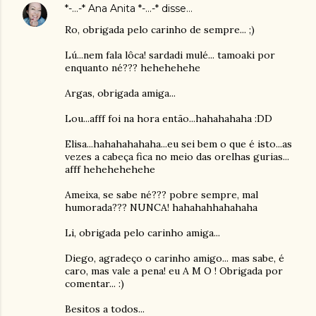
*-...-* Ana Anita *-...-*
disse…
Ro, obrigada pelo carinho de sempre... ;)
Lú...nem fala lôca! sardadi mulé... tamoaki por
enquanto né??? hehehehehe
Argas, obrigada amiga...
Lou...afff foi na hora então...hahahahaha :DD
Elisa...hahahahahaha...eu sei bem o que é isto...as
vezes a cabeça fica no meio das orelhas gurias...
afff hehehehehehe
Ameixa, se sabe né??? pobre sempre, mal
humorada??? NUNCA! hahahahhahahaha
Li, obrigada pelo carinho amiga...
Diego, agradeço o carinho amigo... mas sabe, é
caro, mas vale a pena! eu A M O ! Obrigada por
comentar... :)
Besitos a todos...