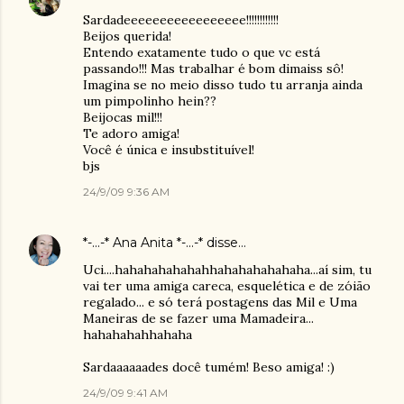
Sardadeeeeeeeeeeeeeeeee!!!!!!!!!!!!
Beijos querida!
Entendo exatamente tudo o que vc está
passando!!! Mas trabalhar é bom dimaiss sô!
Imagina se no meio disso tudo tu arranja ainda
um pimpolinho hein??
Beijocas mil!!!
Te adoro amiga!
Você é única e insubstituível!
bjs
24/9/09 9:36 AM
*-...-* Ana Anita *-...-*
disse…
Uci....hahahahahahahhahahahahahaha...aí sim, tu
vai ter uma amiga careca, esquelética e de zóião
regalado... e só terá postagens das Mil e Uma
Maneiras de se fazer uma Mamadeira...
hahahahahhahaha
Sardaaaaaades docê tumém! Beso amiga! :)
24/9/09 9:41 AM