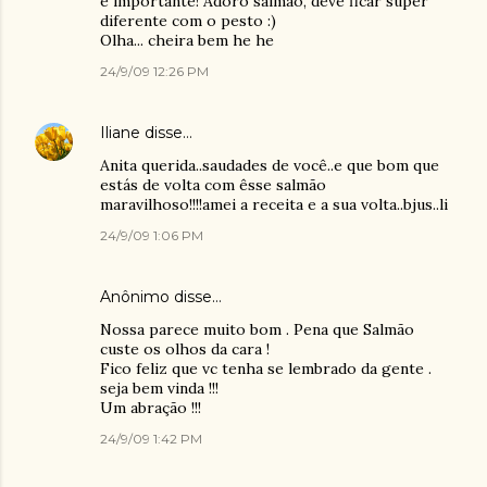
é importante! Adoro salmão, deve ficar super
diferente com o pesto :)
Olha... cheira bem he he
24/9/09 12:26 PM
Iliane
disse…
Anita querida..saudades de você..e que bom que
estás de volta com êsse salmão
maravilhoso!!!!amei a receita e a sua volta..bjus..li
24/9/09 1:06 PM
Anônimo disse…
Nossa parece muito bom . Pena que Salmão
custe os olhos da cara !
Fico feliz que vc tenha se lembrado da gente .
seja bem vinda !!!
Um abração !!!
24/9/09 1:42 PM