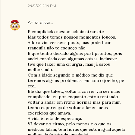
24/9/09 2:14 PM
Anna
disse…
E complidado mesmo, administrar..etc..
Mas todos temos nossos momentos loucos.
Adoro vim ver seus posts, mas pode ficar
tranquila não te esqueço não.
E que tenho deixado alguns post prontos, pois
andei enrolada com algumas coisas, inclusive
tive que fazer uma cirurgia , mas já estou
melhorando.
Com a idade segundo o médico me diz que
teremos alguns problemas...eu com o joelho, pé
etc..
Ele diz que talvez; voltar a correr vai ser mais
complicado, eu por enquanto estou tentando
voltar a andar em ritmo normal, mas para mim
tenho esperença de voltar a fazer meus
exercícios que amava.
A vida é feita de esperança.
Vá devar no ritmo, pelo menos e o que os
médicos falam, tem horas que estou igual aquela
mulher da foto(toda enrolada).