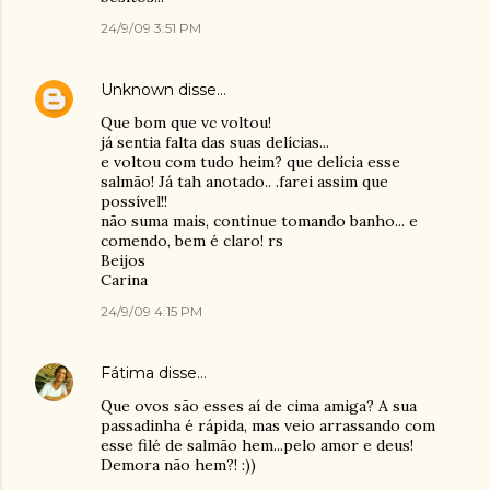
24/9/09 3:51 PM
Unknown
disse…
Que bom que vc voltou!
já sentia falta das suas delícias...
e voltou com tudo heim? que delícia esse
salmão! Já tah anotado.. .farei assim que
possível!!
não suma mais, continue tomando banho... e
comendo, bem é claro! rs
Beijos
Carina
24/9/09 4:15 PM
Fátima
disse…
Que ovos são esses aí de cima amiga? A sua
passadinha é rápida, mas veio arrassando com
esse filé de salmão hem...pelo amor e deus!
Demora não hem?! :))