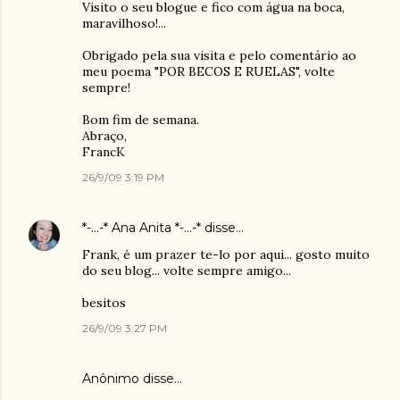
Visito o seu blogue e fico com água na boca,
maravilhoso!...
Obrigado pela sua visita e pelo comentário ao
meu poema "POR BECOS E RUELAS", volte
sempre!
Bom fim de semana.
Abraço,
FrancK
26/9/09 3:19 PM
*-...-* Ana Anita *-...-*
disse…
Frank, é um prazer te-lo por aqui... gosto muito
do seu blog... volte sempre amigo...
besitos
26/9/09 3:27 PM
Anônimo disse…