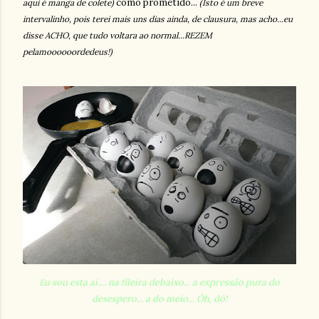
como prometido...
aqui é manga de colete)
(Isto é um breve
intervalinho, pois terei mais uns dias ainda, de clausura, mas acho...eu
disse ACHO, que tudo voltara ao normal...REZEM
pelamoooooordedeus!)
u sou esta aí.... na fileira debaixo... a expressão pura do
E
desespero... a do meio... Óh, dó!