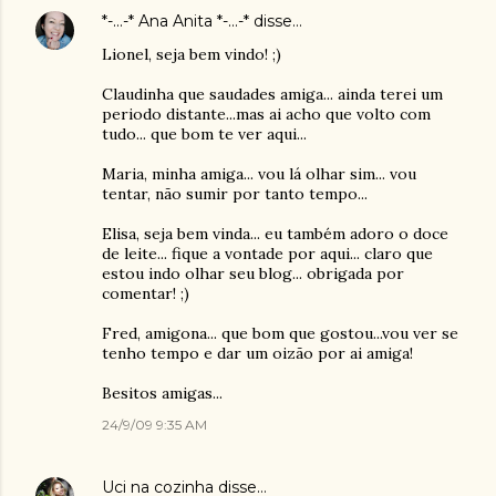
*-...-* Ana Anita *-...-*
disse…
Lionel, seja bem vindo! ;)
Claudinha que saudades amiga... ainda terei um
periodo distante...mas ai acho que volto com
tudo... que bom te ver aqui...
Maria, minha amiga... vou lá olhar sim... vou
tentar, não sumir por tanto tempo...
Elisa, seja bem vinda... eu também adoro o doce
de leite... fique a vontade por aqui... claro que
estou indo olhar seu blog... obrigada por
comentar! ;)
Fred, amigona... que bom que gostou...vou ver se
tenho tempo e dar um oizão por ai amiga!
Besitos amigas...
24/9/09 9:35 AM
Uci na cozinha
disse…