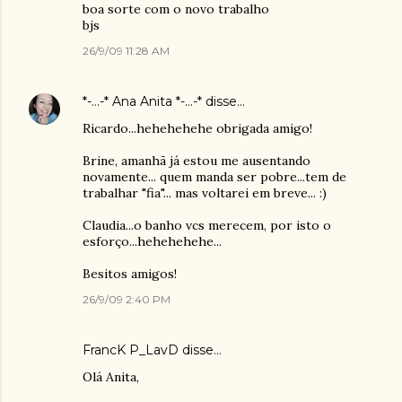
boa sorte com o novo trabalho
bjs
26/9/09 11:28 AM
*-...-* Ana Anita *-...-*
disse…
Ricardo...hehehehehe obrigada amigo!
Brine, amanhã já estou me ausentando
novamente... quem manda ser pobre...tem de
trabalhar "fia"... mas voltarei em breve... :)
Claudia...o banho vcs merecem, por isto o
esforço...hehehehehe...
Besitos amigos!
26/9/09 2:40 PM
FrancK P_LavD
disse…
Olá Anita,