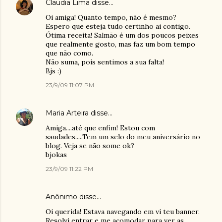
Claudia Lima
disse…
Oi amiga! Quanto tempo, não é mesmo?
Espero que esteja tudo certinho ai contigo.
Ótima receita! Salmão é um dos poucos peixes
que realmente gosto, mas faz um bom tempo
que não como.
Não suma, pois sentimos a sua falta!
Bjs :)
23/9/09 11:07 PM
Maria Arteira
disse…
Amiga....até que enfim! Estou com
saudades.....Tem um selo do meu aniversário no
blog. Veja se não some ok?
bjokas
23/9/09 11:22 PM
Anônimo disse…
Oi querida! Estava navegando em vi teu banner.
Resolvi entrar e me acomodar para ver as