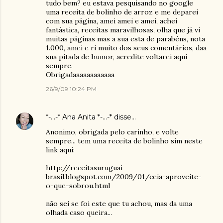
tudo bem? eu estava pesquisando no google
uma receita de bolinho de arroz e me deparei
com sua página, amei amei e amei, achei
fantástica, receitas maravilhosas, olha que já vi
muitas páginas mas a sua esta de parabéns, nota
1.000, amei e ri muito dos seus comentários, daa
sua pitada de humor, acredite voltarei aqui
sempre.
Obrigadaaaaaaaaaaaa
26/9/09 10:24 PM
*-...-* Ana Anita *-...-*
disse…
Anonimo, obrigada pelo carinho, e volte
sempre... tem uma receita de bolinho sim neste
link aqui:
http://receitasuruguai-
brasil.blogspot.com/2009/01/ceia-aproveite-
o-que-sobrou.html
não sei se foi este que tu achou, mas da uma
olhada caso queira...