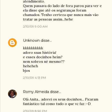
atendimento.
Quem passava do lado de fora parou para ver e
ela disse que até os seguranças foram
chamados. Tenho certeza que nunca mais vão
tratar as pessoas assim...hehe
2/10/09 9:00 AM
Unknown
disse…
kkkkkkkkkk
adoro suas história!
e esses docinhos heim?
nem sobrou né mesmo??
heheheh
bjos
2/10/09 4:13 PM
Romy Almeida
disse…
Olá Anita... adorei os seus docinhos... Ficaram
fantástico tal como tudo o que vc faz :-D
2/10/09 8:50 PM