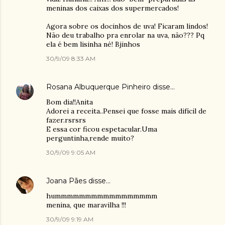
meninas dos caixas dos supermercados!
Agora sobre os docinhos de uva! Ficaram lindos!
Não deu trabalho pra enrolar na uva, não??? Pq
ela é bem lisinha né! Bjinhos
30/9/09 8:33 AM
Rosana Albuquerque Pinheiro
disse…
Bom dia!!Anita
Adorei a receita..Pensei que fosse mais difícil de
fazer.rsrsrs
E essa cor ficou espetacular.Uma
perguntinha,rende muito?
30/9/09 9:05 AM
Joana Pães
disse…
hummmmmmmmmmmmmmmmm
menina, que maravilha !!!
30/9/09 9:19 AM