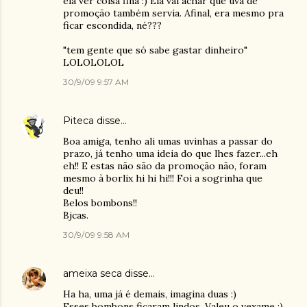
ela ver coisa fina :) Ela vai achar que uva de
promoção também servia. Afinal, era mesmo pra
ficar escondida, né???
"tem gente que só sabe gastar dinheiro"
LOLOLOLOL
30/9/09 9:57 AM
Piteca
disse…
Boa amiga, tenho ali umas uvinhas a passar do
prazo, já tenho uma ideia do que lhes fazer...eh
eh!! E estas não são da promoção não, foram
mesmo à borlix hi hi hi!!! Foi a sogrinha que
deu!!
Belos bombons!!
Bjcas.
30/9/09 9:58 AM
ameixa seca
disse…
Ha ha, uma já é demais, imagina duas :)
Esses bombons ficaram lindos. Valeu o vexame :)