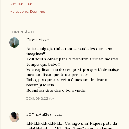
Compartilhar
Marcadores:
Docinhos
COMENTÁRIOS
Cinha
disse…
Anita amiga,já tinha tantas saudades que nem
imaginas!!!
Tou aqui a olhar para o monitor a rir ao mesmo
tempo que babo!!!
Vou explicar...riu do teu post porque tá demais,é
mesmo disto que tou a precisar!
Babo, porque a receita é mesmo de ficar a
babar:))Delicia!
Beijinhos grandes e bem vinda.
30/9/09 8:22 AM
»¤Þäµ£ä¤«
disse…
kkkkkkkkkkkkkkk... Comigo sim! Fiquei puta da
vida! Hahaha... Afff... São "bem" preparadas as