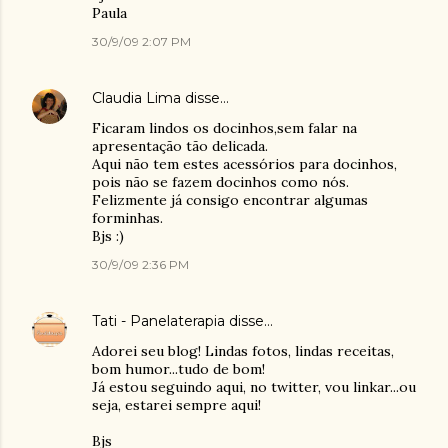
Paula
30/9/09 2:07 PM
Claudia Lima
disse…
Ficaram lindos os docinhos,sem falar na
apresentação tão delicada.
Aqui não tem estes acessórios para docinhos,
pois não se fazem docinhos como nós.
Felizmente já consigo encontrar algumas
forminhas.
Bjs :)
30/9/09 2:36 PM
Tati - Panelaterapia
disse…
Adorei seu blog! Lindas fotos, lindas receitas,
bom humor...tudo de bom!
Já estou seguindo aqui, no twitter, vou linkar...ou
seja, estarei sempre aqui!
Bjs