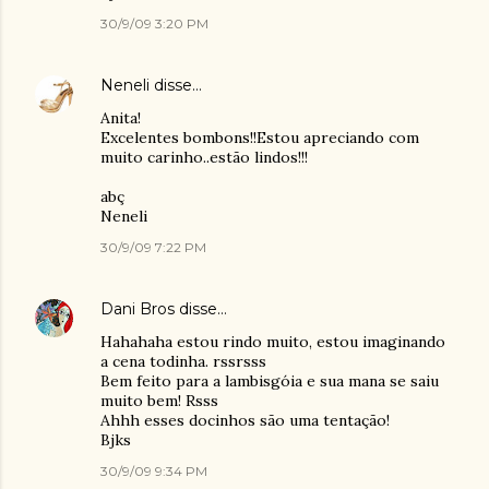
30/9/09 3:20 PM
Neneli
disse…
Anita!
Excelentes bombons!!Estou apreciando com
muito carinho..estão lindos!!!
abç
Neneli
30/9/09 7:22 PM
Dani Bros
disse…
Hahahaha estou rindo muito, estou imaginando
a cena todinha. rssrsss
Bem feito para a lambisgóia e sua mana se saiu
muito bem! Rsss
Ahhh esses docinhos são uma tentação!
Bjks
30/9/09 9:34 PM