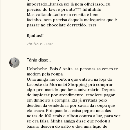
importado...karaka sei lá nem olhei isso...eu
preciso do kiwi e pronto??? hihihihihi
Mas voltando...adorei a receita é bem
facinho...nem precisa daquela melequeira que é
passar no chocolate derretido...rsrs
Bjinhus!!!
2/10/09 8:21 AM
Tânia
disse…
Hehehehe...Pois é Anita, as pessoas as vezes te
medem pela roupa.
Uma amiga me contou que entrou na loja da
Lacoste do Morumbi Shopping prá comprar
algo pro marido que fazia aniversário. Depois
de implorar por atendimento, resolveu pagar
em dinheiro a compra. Ela já irritada pelo
desdém da vendedora por causa da roupa que
ela usava. Foi quando a caixa pegou uma das
notas de 100 reais e olhou contra a luz, para ver
se era falsa. Minha amiga disse que rodou a
baiana, desceu do salto e deu uma lição de