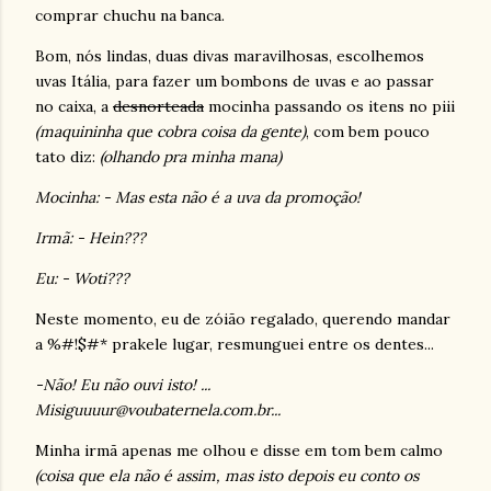
comprar chuchu na banca.
Bom, nós lindas, duas divas maravilhosas, escolhemos
uvas Itália, para fazer um bombons de uvas e ao passar
no caixa, a
desnorteada
mocinha passando os itens no piii
(maquininha que cobra coisa da gente)
, com bem pouco
tato diz:
(olhando pra minha mana)
Mocinha: - Mas esta não é a uva da promoção!
Irmã: - Hein???
Eu: - Woti???
Neste momento, eu de zóião regalado, querendo mandar
a %#!$#* prakele lugar, resmunguei entre os dentes...
-Não! Eu não ouvi isto! ...
Misiguuuur@voubaternela.com.br...
Minha irmã apenas me olhou e disse em tom bem calmo
(coisa que ela não é assim, mas isto depois eu conto os