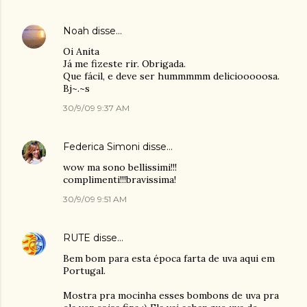
Noah
disse…
Oi Anita
Já me fizeste rir. Obrigada.
Que fácil, e deve ser hummmmm deliciooooosa.
Bj~.~s
30/9/09 9:37 AM
Federica Simoni
disse…
wow ma sono bellissimi!!!
complimenti!!!bravissima!
30/9/09 9:51 AM
RUTE
disse…
Bem bom para esta época farta de uva aqui em
Portugal.
Mostra pra mocinha esses bombons de uva pra