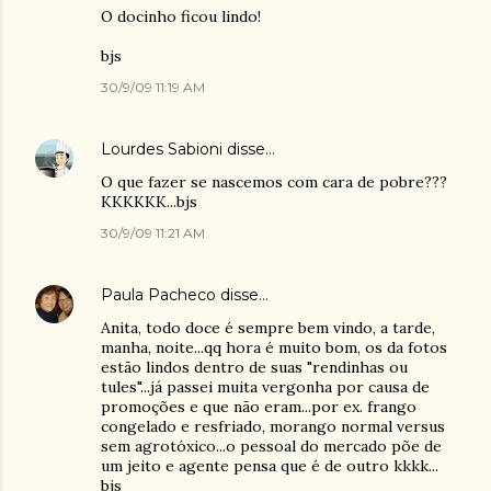
O docinho ficou lindo!
bjs
30/9/09 11:19 AM
Lourdes Sabioni
disse…
O que fazer se nascemos com cara de pobre???
KKKKKK...bjs
30/9/09 11:21 AM
Paula Pacheco
disse…
Anita, todo doce é sempre bem vindo, a tarde,
manha, noite...qq hora é muito bom, os da fotos
estão lindos dentro de suas "rendinhas ou
tules"...já passei muita vergonha por causa de
promoções e que não eram...por ex. frango
congelado e resfriado, morango normal versus
sem agrotóxico...o pessoal do mercado põe de
um jeito e agente pensa que é de outro kkkk...
bjs