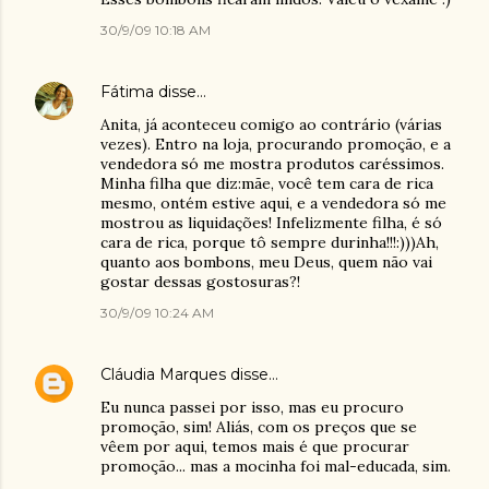
30/9/09 10:18 AM
Fátima
disse…
Anita, já aconteceu comigo ao contrário (várias
vezes). Entro na loja, procurando promoção, e a
vendedora só me mostra produtos caréssimos.
Minha filha que diz:mãe, você tem cara de rica
mesmo, ontém estive aqui, e a vendedora só me
mostrou as liquidações! Infelizmente filha, é só
cara de rica, porque tô sempre durinha!!!:)))Ah,
quanto aos bombons, meu Deus, quem não vai
gostar dessas gostosuras?!
30/9/09 10:24 AM
Cláudia Marques
disse…
Eu nunca passei por isso, mas eu procuro
promoção, sim! Aliás, com os preços que se
vêem por aqui, temos mais é que procurar
promoção... mas a mocinha foi mal-educada, sim.