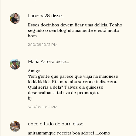
Laninha28
disse…
Esses docinhos devem ficar uma delícia. Tenho
seguido o seu blog ultimamente e está muito
bom.
2/10/09 10:12 PM
Maria Arteira
disse…
Amiga,
Tem gente que parece que viaja na maionese
kkkkkkkkk. Eta mocinha xereta e indiscreta.
Qual seria a dela? Talvez ela quisesse
desencalhar a tal uva de promoção.
bj
3/10/09 10:12 PM
doce é tudo de bom
disse…
anitammmque receita boa adorei ....como