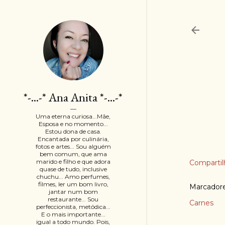
*-...-* Ana Anita *-...-*
Uma eterna curiosa...Mãe,
Esposa e no momento...
Estou dona de casa.
Encantada por culinária,
fotos e artes... Sou alguém
bem comum, que ama
marido e filho e que adora
Compartil
quase de tudo, inclusive
chuchu... Amo perfumes,
filmes, ler um bom livro,
Marcador
jantar num bom
restaurante... Sou
Carnes
perfeccionista, metódica...
E o mais importante...
igual a todo mundo. Pois,