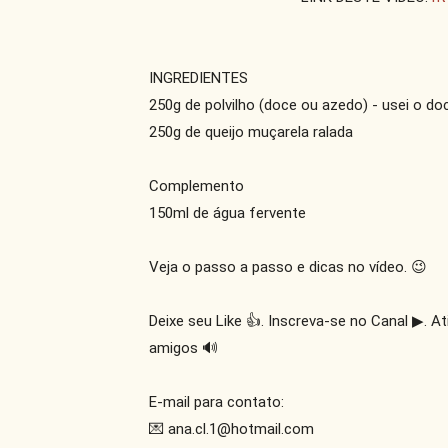
INGREDIENTES

250g de polvilho (doce ou azedo) - usei o doc
250g de queijo muçarela ralada

Complemento

150ml de água fervente

Veja o passo a passo e dicas no vídeo. 😉

Deixe seu Like 👍. Inscreva-se no Canal ▶. A
amigos 🔊

E-mail para contato:

💌 ana.cl.1@hotmail.com
