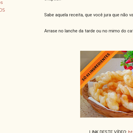
os
OS
Sabe aquela receita, que você jura que não vai
Arrase no lanche da tarde ou no mimo do café
LINK DESTE VÍDEO: 
ht