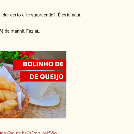
 dar certo e te surpreende?  É esta aqui...

 da manhã. Faz aí...
tps://youtu.be/n3mq_pulfWo