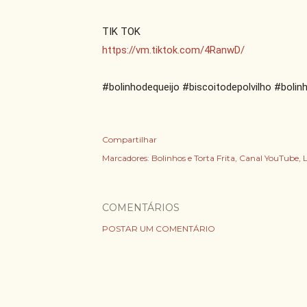
https://vm.tiktok.com/4RanwD/
#bolinhodequeijo #biscoitodepolvilho #bolinh
Compartilhar
Marcadores:
Bolinhos e Torta Frita
Canal YouTube
COMENTÁRIOS
POSTAR UM COMENTÁRIO