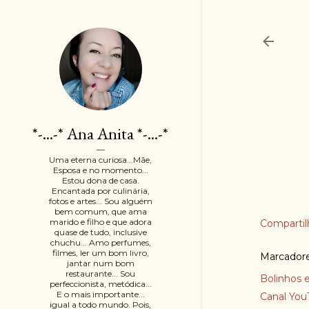
*-...-* Ana Anita *-...-*
Uma eterna curiosa...Mãe,
Esposa e no momento...
Estou dona de casa.
Encantada por culinária,
fotos e artes... Sou alguém
bem comum, que ama
marido e filho e que adora
Compartil
quase de tudo, inclusive
chuchu... Amo perfumes,
filmes, ler um bom livro,
Marcador
jantar num bom
restaurante... Sou
Bolinhos e
perfeccionista, metódica...
E o mais importante...
Canal You
igual a todo mundo. Pois,