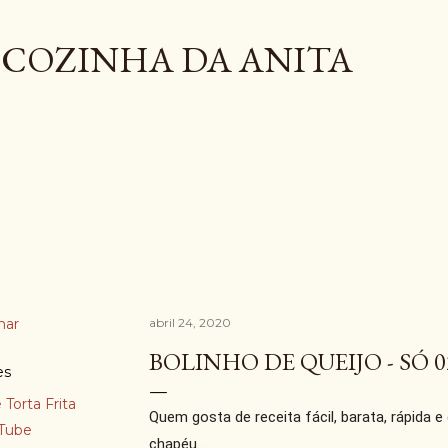
Pular para o conteúdo principal
COZINHA DA ANITA
har
abril 24, 2020
BOLINHO DE QUEIJO - SÓ 
es
 Torta Frita
Quem gosta de receita fácil, barata, rápida e 
Tube
chapéu...
