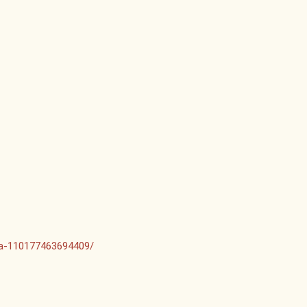
_
ta-110177463694409/