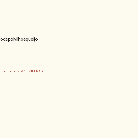
odepolvilhoequeijo
Lanchinhos
POLVILHOS