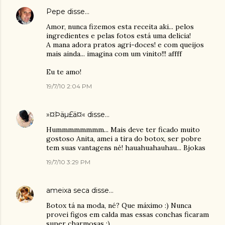
Pepe
disse…
Amor, nunca fizemos esta receita aki... pelos
ingredientes e pelas fotos está uma delicia!
A mana adora pratos agri-doces! e com queijos
mais ainda... imagina com um vinito!!! affff
Eu te amo!
19/7/10 2:04 PM
»¤Þäµ£ä¤«
disse…
Hummmmmmmm... Mais deve ter ficado muito
gostoso Anita, amei a tira do botox, ser pobre
tem suas vantagens né! hauahuahauhau... Bjokas
19/7/10 3:29 PM
ameixa seca
disse…
Botox tá na moda, né? Que máximo :) Nunca
provei figos em calda mas essas conchas ficaram
super charmosas ;)