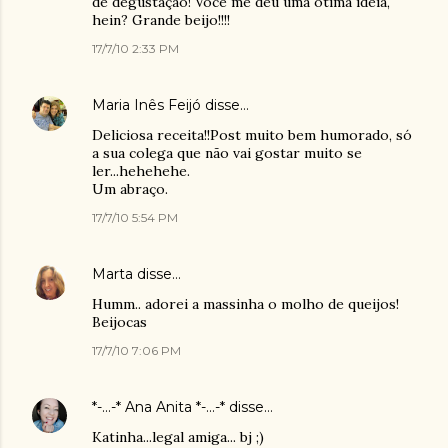
de degustação! Você me deu uma ótima ideia,
hein? Grande beijo!!!!
17/7/10 2:33 PM
Maria Inês Feijó
disse…
Deliciosa receita!!Post muito bem humorado, só
a sua colega que não vai gostar muito se
ler...hehehehe.
Um abraço.
17/7/10 5:54 PM
Marta
disse…
Humm.. adorei a massinha o molho de queijos!
Beijocas
17/7/10 7:06 PM
*-...-* Ana Anita *-...-*
disse…
Katinha...legal amiga... bj ;)