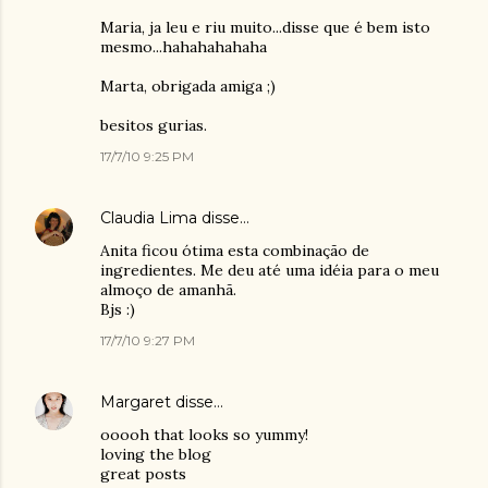
Maria, ja leu e riu muito...disse que é bem isto
mesmo...hahahahahaha
Marta, obrigada amiga ;)
besitos gurias.
17/7/10 9:25 PM
Claudia Lima
disse…
Anita ficou ótima esta combinação de
ingredientes. Me deu até uma idéia para o meu
almoço de amanhã.
Bjs :)
17/7/10 9:27 PM
Margaret
disse…
ooooh that looks so yummy!
loving the blog
great posts