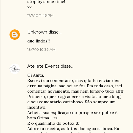
stop by some time!
xx
17/7/10 11:45 PM
Unknown
disse…
que lindos!!!
18/7/10 10:39 AM
Ateliete Events
disse…
Oi Anita,
Escrevi um comentário, mas qdo fui enviar deu
erro na página, nao sei se foi. Em toda caso, irei
comentar novamente, mas nem lembro tudo affff
Primeiro, quero agradecer a visita ao meu blog
e seu comentário carinhoso. São sempre um
incentivo.
Achei a sua explicação do porque ser pobre é
bom Ótima - rs
E o quadrinho do botox tb!
Adorei a receita, as fotos dao agua na boca. Eu