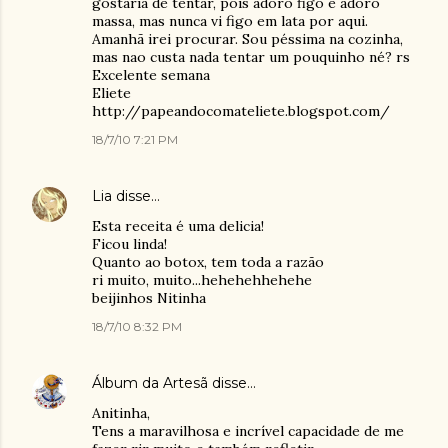
gostaria de tentar, pois adoro figo e adoro
massa, mas nunca vi figo em lata por aqui.
Amanhã irei procurar. Sou péssima na cozinha,
mas nao custa nada tentar um pouquinho né? rs
Excelente semana
Eliete
http://papeandocomateliete.blogspot.com/
18/7/10 7:21 PM
Lia
disse…
Esta receita é uma delicia!
Ficou linda!
Quanto ao botox, tem toda a razão
ri muito, muito...hehehehhehehe
beijinhos Nitinha
18/7/10 8:32 PM
Álbum da Artesã
disse…
Anitinha,
Tens a maravilhosa e incrível capacidade de me