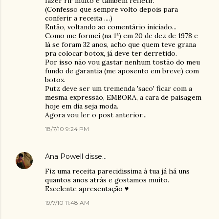
fazer rir muito e também refletir.
(Confesso que sempre volto depois para
conferir a receita ....)
Então, voltando ao comentário iniciado...
Como me formei (na 1ª) em 20 de dez de 1978 e
lá se foram 32 anos, acho que quem teve grana
pra colocar botox, já deve ter derretido.
Por isso não vou gastar nenhum tostão do meu
fundo de garantia (me aposento em breve) com
botox.
Putz deve ser um tremenda 'saco' ficar com a
mesma expressão, EMBORA, a cara de paisagem
hoje em dia seja moda.
Agora vou ler o post anterior...
18/7/10 9:24 PM
Ana Powell
disse…
Fiz uma receita parecidissima á tua já há uns
quantos anos atrás e gostamos muito.
Excelente apresentação ♥
19/7/10 11:48 AM