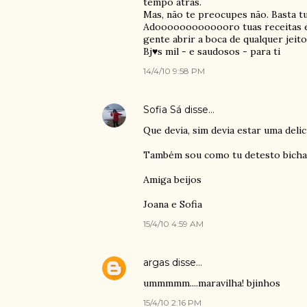
tempo atrás.
Mas, não te preocupes não. Basta tu
Adooooooooooooro tuas receitas e, 
gente abrir a boca de qualquer jeito
Bj♥s mil - e saudosos - para ti
14/4/10 9:58 PM
Sofia Sá
disse…
Que devia, sim devia estar uma deli
Também sou como tu detesto bicha
Amiga beijos
Joana e Sofia
15/4/10 4:59 AM
argas
disse…
ummmmm....maravilha! bjinhos
15/4/10 2:16 PM