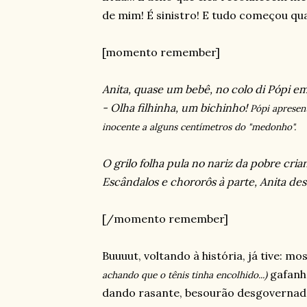
de mim! É sinistro! E tudo começou qu
[momento remember]
Anita, quase um bebê, no colo di Pópi e
- Olha filhinha, um bichinho!
Pópi apresen
inocente a alguns centímetros do "medonho".
O grilo folha pula no nariz da pobre cria
Escândalos e chororôs à parte, Anita de
[/momento remember]
Buuuut, voltando à história, já tive: mo
gafanho
achando que o tênis tinha encolhido...)
dando rasante, besourão desgovernad