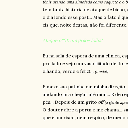
tênis usando uma almofada como raquete e o be
tem tanta história de ataque de bicho,
o dia lendo esse post... Mas o fato é q
eis que, noite destas, não foi diferente.
Ataque n°01: um grilo- folha!
Eu na sala de espera de uma clínica, e
pro lado e vejo um vaso liiiindo de flore
olhando, verde e feliz!...
(meda!)
E mexe sua patinha em minha direção...
andando pra chegar até mim... E de re
pés... Depois de um grito
off
(a gente apre
O doutor abre a porta e me chama... sal
que é um risco, nem respiro, de medo 