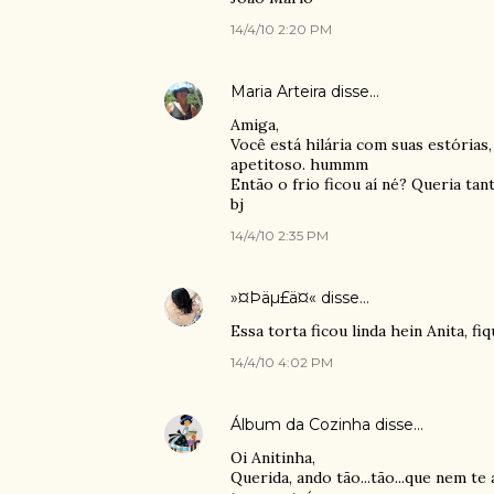
14/4/10 2:20 PM
Maria Arteira
disse…
Amiga,
Você está hilária com suas estórias
apetitoso. hummm
Então o frio ficou aí né? Queria tan
bj
14/4/10 2:35 PM
»¤Þäµ£ä¤«
disse…
Essa torta ficou linda hein Anita, f
14/4/10 4:02 PM
Álbum da Cozinha
disse…
Oi Anitinha,
Querida, ando tão...tão...que nem t