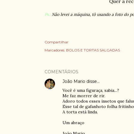
Quer a rec
Ps.:
Não levei a máquina, tô usando a foto do pos
Compartilhar
Marcadores:
BOLOS E TORTAS SALGADAS
COMENTÁRIOS
João Mario
disse…
Você é uma figuraça, sabia...?
Me faz morrer de rir.
Adoro todos esses insetos que faluu
Esse tal de gafanhoto folha fritinh
A torta está linda.
Um abraço
João Mario