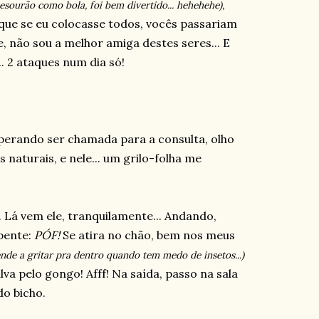
sourão como bola, foi bem divertido... hehehehe),
 que se eu colocasse todos, vocês passariam
ue, não sou a melhor amiga destes seres... E
.. 2 ataques num dia só!
sperando ser chamada para a consulta, olho
s naturais, e nele... um grilo-folha me
 Lá vem ele, tranquilamente... Andando,
pente:
PÓF!
Se atira no chão, bem nos meus
nde a gritar pra dentro quando tem medo de insetos...)
va pelo gongo! Afff! Na saída, passo na sala
do bicho.