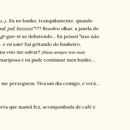
...Eu no banho, tranquilamente, quando
...)
 paf, paf, bzzzzzz"
??? Resolvo olhar, a janela do
a
gi-gan-te
se debatendo... Eu pensei "isso não
... e eu saio! Saí gritando do banheiro,
na veio me salvar!!
(Mana sempre tem mais
mariposa e eu pude continuar meu banho...
s me perseguem. Viva um dia comigo, e verá...
Torta que mamã fez, acompanhada de café e