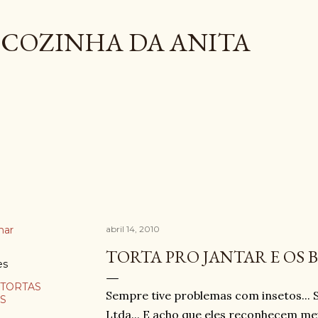
Pular para o conteúdo principal
COZINHA DA ANITA
har
abril 14, 2010
TORTA PRO JANTAR E OS B
es
 TORTAS
Sempre tive problemas com insetos... S
S
Ltda... E acho que eles reconhecem m