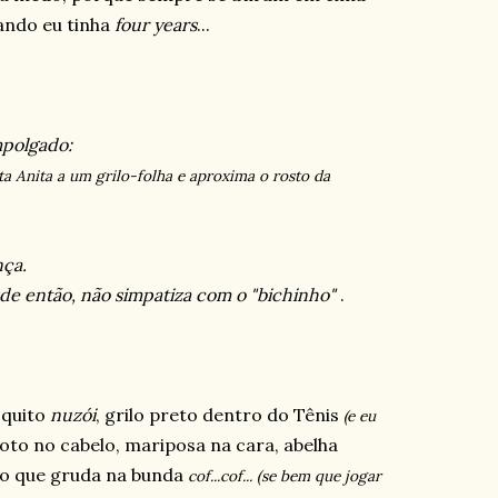
ando eu tinha
four years
...
mpolgado:
ta Anita a um grilo-folha e aproxima o rosto da
nça.
sde então, não simpatiza com o "bichinho"
.
squito
nuzói
, grilo preto dentro do Tênis
(e eu
to no cabelo, mariposa na cara, abelha
o que gruda na bunda
cof...cof... (se bem que jogar