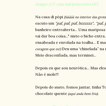
Ataque n°2: uma mariposa extra GG!
Na casa di pópi
(lááááá no interior das grotas
escuto um
"paf, paf, paf, bzzzzzz".. "paf,
banheiro entreaberta... Uma maripos
vai dar boa coisa..." nisto o bicho entra
ensaboada e enrolada na toalha... E ma
Deu uma “chinelada” na 
coragem que eu!)
Meio desconfiada, mas terminei...
Depois eu que sou neurótica... Mas ele
Não é mole!!!
Depois do susto, fomos jantar, tinha 
chocolate quente
(aqui anda bem frio).