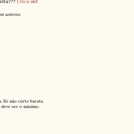
eita???
Crica aki
!
t anterior.
. Só não curto barata.
o deve ser o máximo.