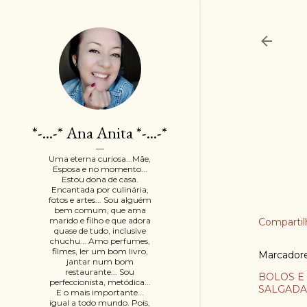
*-...-* Ana Anita *-...-*
Uma eterna curiosa...Mãe,
Esposa e no momento...
Estou dona de casa.
Encantada por culinária,
fotos e artes... Sou alguém
bem comum, que ama
marido e filho e que adora
Compartil
quase de tudo, inclusive
chuchu... Amo perfumes,
filmes, ler um bom livro,
Marcador
jantar num bom
restaurante... Sou
BOLOS E
perfeccionista, metódica...
SALGADA
E o mais importante...
igual a todo mundo. Pois,