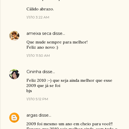
Cálido abrazo.
1/1/10 3:22 AM
ameixa seca
disse…
Que mude sempre para melhor!
Feliz ano novo :)
1/1/10 11:50 AM
Cininha
disse…
Feliz 2010 :-) que seja ainda melhor que esse
2009 que já se foi
bjs
1/1/10 5:12 PM
argas
disse…
2009 foi mesmo um ano em cheio para você!!