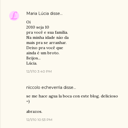
Maria Lúcia
disse…
Oi
2010 seja 10
pra você e sua família.
Na minha idade não da
mais pra se arranhar.
Deixo pra você que
ainda é um broto.
Beijos...
Lúcia.
12/1/10 3:40 PM
nìccolo echeverrìa
disse…
se me hace agua la boca con este blog. delicioso
=)
abrazos.
12/1/10 10:53 PM