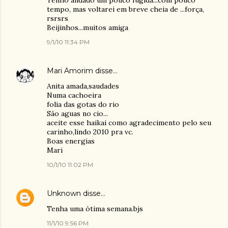
Tenho andado um pouco fugida...com pouco
tempo, mas voltarei em breve cheia de ...força,
rsrsrs
Beijinhos...muitos amiga
9/1/10 11:34 PM
Mari Amorim
disse…
Anita amada,saudades
Numa cachoeira
folia das gotas do rio
São aguas no cio...
aceite esse haikai como agradecimento pelo seu
carinho,lindo 2010 pra vc.
Boas energias
Mari
10/1/10 11:02 PM
Unknown
disse…
Tenha uma ótima semana.bjs
11/1/10 9:56 PM