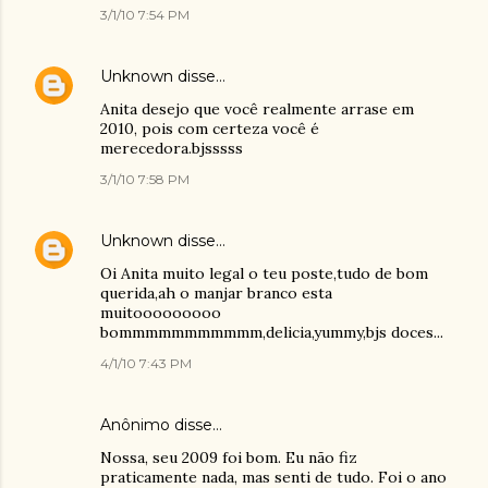
3/1/10 7:54 PM
Unknown
disse…
Anita desejo que você realmente arrase em
2010, pois com certeza você é
merecedora.bjsssss
3/1/10 7:58 PM
Unknown
disse…
Oi Anita muito legal o teu poste,tudo de bom
querida,ah o manjar branco esta
muitooooooooo
bommmmmmmmmmm,delicia,yummy,bjs doces...
4/1/10 7:43 PM
Anônimo disse…
Nossa, seu 2009 foi bom. Eu não fiz
praticamente nada, mas senti de tudo. Foi o ano