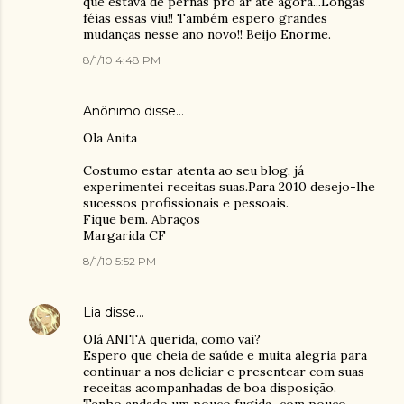
que estava de pernas pro ar até agora...Longas
féias essas viu!! Também espero grandes
mudanças nesse ano novo!! Beijo Enorme.
8/1/10 4:48 PM
Anônimo disse…
Ola Anita
Costumo estar atenta ao seu blog, já
experimentei receitas suas.Para 2010 desejo-lhe
sucessos profissionais e pessoais.
Fique bem. Abraços
Margarida CF
8/1/10 5:52 PM
Lia
disse…
Olá ANITA querida, como vai?
Espero que cheia de saúde e muita alegria para
continuar a nos deliciar e presentear com suas
receitas acompanhadas de boa disposição.