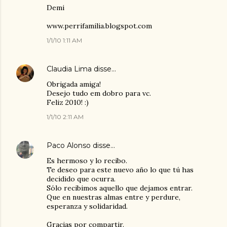
Demi
www.perrifamilia.blogspot.com
1/1/10 1:11 AM
Claudia Lima
disse…
Obrigada amiga!
Desejo tudo em dobro para vc.
Feliz 2010! :)
1/1/10 2:11 AM
Paco Alonso
disse…
Es hermoso y lo recibo.
Te deseo para este nuevo año lo que tú has
decidido que ocurra.
Sólo recibimos aquello que dejamos entrar.
Que en nuestras almas entre y perdure,
esperanza y solidaridad.
Gracias por compartir.