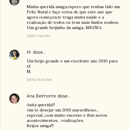
Minha querida amiga,espero que tenhas tido um
Feliz Natal e faço votos de que este ano que
agora começou,te traga muita saúde e a
realização de todos os teus mais lindos sonhos.
Um grande beijinho da amiga...MIUÍKA
2/1/10 1:34 PM
M.
disse…
Um beijo grande e um excelente ano 2010 para
ti!
M.
3/1/10 10:41 AM
Ana Belmonte
disse…
Anita querida!!!
vim te desejar um 2010 maravilhoso...
especial...com muito sucesso e tbm novos
acontecimentos... realizações.
Beijos amiga!!!