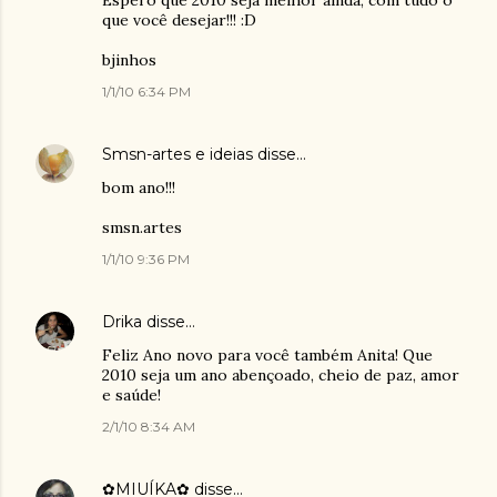
Espero que 2010 seja melhor ainda, com tudo o
que você desejar!!! :D
bjinhos
1/1/10 6:34 PM
Smsn-artes e ideias
disse…
bom ano!!!
smsn.artes
1/1/10 9:36 PM
Drika
disse…
Feliz Ano novo para você também Anita! Que
2010 seja um ano abençoado, cheio de paz, amor
e saúde!
2/1/10 8:34 AM
✿MIUÍKA✿
disse…