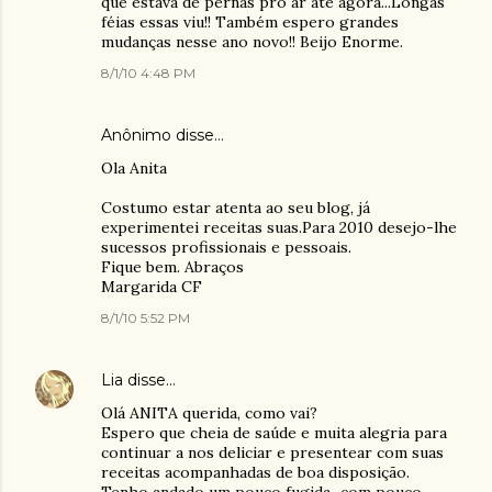
que estava de pernas pro ar até agora...Longas
féias essas viu!! Também espero grandes
mudanças nesse ano novo!! Beijo Enorme.
8/1/10 4:48 PM
Anônimo disse…
Ola Anita
Costumo estar atenta ao seu blog, já
experimentei receitas suas.Para 2010 desejo-lhe
sucessos profissionais e pessoais.
Fique bem. Abraços
Margarida CF
8/1/10 5:52 PM
Lia
disse…
Olá ANITA querida, como vai?
Espero que cheia de saúde e muita alegria para
continuar a nos deliciar e presentear com suas
receitas acompanhadas de boa disposição.