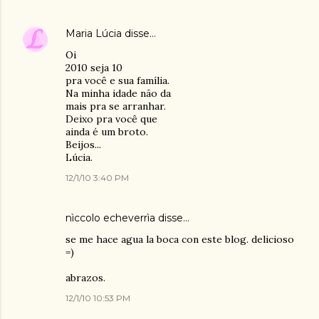
Maria Lúcia
disse…
Oi
2010 seja 10
pra você e sua família.
Na minha idade não da
mais pra se arranhar.
Deixo pra você que
ainda é um broto.
Beijos...
Lúcia.
12/1/10 3:40 PM
nìccolo echeverrìa
disse…
se me hace agua la boca con este blog. delicioso
=)
abrazos.
12/1/10 10:53 PM