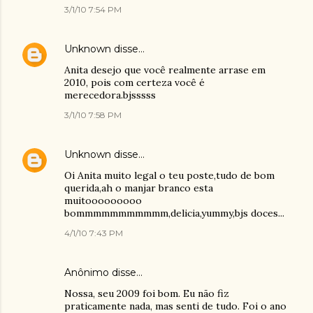
3/1/10 7:54 PM
Unknown
disse…
Anita desejo que você realmente arrase em
2010, pois com certeza você é
merecedora.bjsssss
3/1/10 7:58 PM
Unknown
disse…
Oi Anita muito legal o teu poste,tudo de bom
querida,ah o manjar branco esta
muitooooooooo
bommmmmmmmmmm,delicia,yummy,bjs doces...
4/1/10 7:43 PM
Anônimo disse…
Nossa, seu 2009 foi bom. Eu não fiz
praticamente nada, mas senti de tudo. Foi o ano