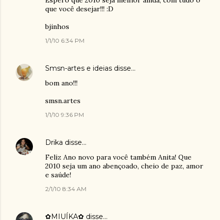
Espero que 2010 seja melhor ainda, com tudo o
que você desejar!!! :D
bjinhos
1/1/10 6:34 PM
Smsn-artes e ideias
disse…
bom ano!!!
smsn.artes
1/1/10 9:36 PM
Drika
disse…
Feliz Ano novo para você também Anita! Que
2010 seja um ano abençoado, cheio de paz, amor
e saúde!
2/1/10 8:34 AM
✿MIUÍKA✿
disse…