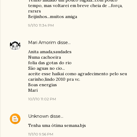
Tenho andado um pouco fugida...com pouco
tempo, mas voltarei em breve cheia de ...força,
rsrsrs
Beijinhos...muitos amiga
9/1/10 11:34 PM
Mari Amorim
disse…
Anita amada,saudades
Numa cachoeira
folia das gotas do rio
São aguas no cio...
aceite esse haikai como agradecimento pelo seu
carinho,lindo 2010 pra vc.
Boas energias
Mari
10/1/10 11:02 PM
Unknown
disse…
Tenha uma ótima semana.bjs
11/1/10 9:56 PM