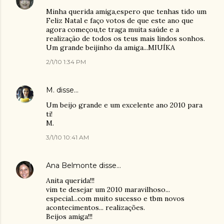
Minha querida amiga,espero que tenhas tido um
Feliz Natal e faço votos de que este ano que
agora começou,te traga muita saúde e a
realização de todos os teus mais lindos sonhos.
Um grande beijinho da amiga...MIUÍKA
2/1/10 1:34 PM
M.
disse…
Um beijo grande e um excelente ano 2010 para
ti!
M.
3/1/10 10:41 AM
Ana Belmonte
disse…
Anita querida!!!
vim te desejar um 2010 maravilhoso...
especial...com muito sucesso e tbm novos
acontecimentos... realizações.
Beijos amiga!!!