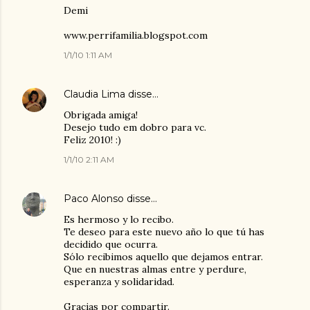
Demi
www.perrifamilia.blogspot.com
1/1/10 1:11 AM
Claudia Lima
disse…
Obrigada amiga!
Desejo tudo em dobro para vc.
Feliz 2010! :)
1/1/10 2:11 AM
Paco Alonso
disse…
Es hermoso y lo recibo.
Te deseo para este nuevo año lo que tú has
decidido que ocurra.
Sólo recibimos aquello que dejamos entrar.
Que en nuestras almas entre y perdure,
esperanza y solidaridad.
Gracias por compartir.