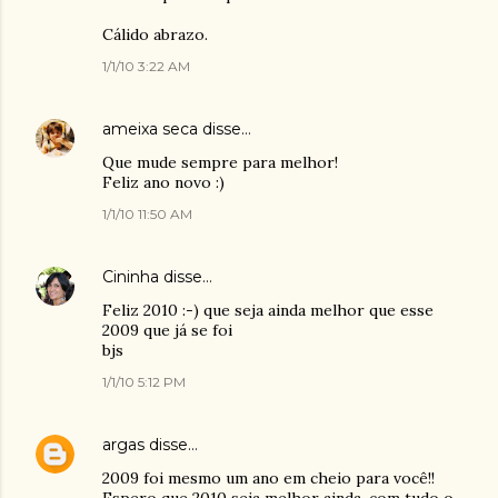
Cálido abrazo.
1/1/10 3:22 AM
ameixa seca
disse…
Que mude sempre para melhor!
Feliz ano novo :)
1/1/10 11:50 AM
Cininha
disse…
Feliz 2010 :-) que seja ainda melhor que esse
2009 que já se foi
bjs
1/1/10 5:12 PM
argas
disse…
2009 foi mesmo um ano em cheio para você!!