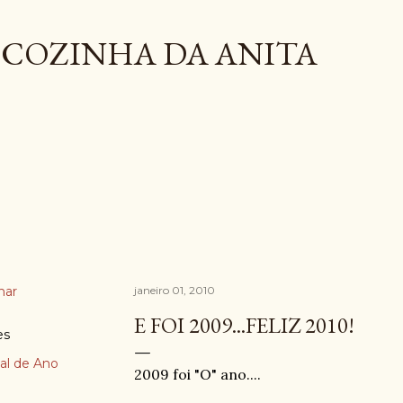
Pular para o conteúdo principal
COZINHA DA ANITA
har
janeiro 01, 2010
E FOI 2009...FELIZ 2010!
es
nal de Ano
2009 foi "O" ano....