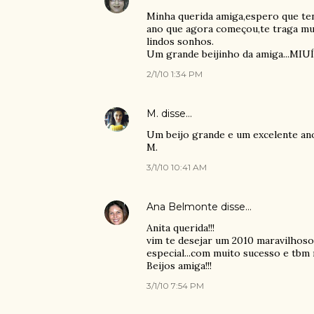
Minha querida amiga,espero que ten
ano que agora começou,te traga mui
lindos sonhos.
Um grande beijinho da amiga...MIU
2/1/10 1:34 PM
M.
disse…
Um beijo grande e um excelente ano
M.
3/1/10 10:41 AM
Ana Belmonte
disse…
Anita querida!!!
vim te desejar um 2010 maravilhoso.
especial...com muito sucesso e tbm 
Beijos amiga!!!
3/1/10 7:54 PM