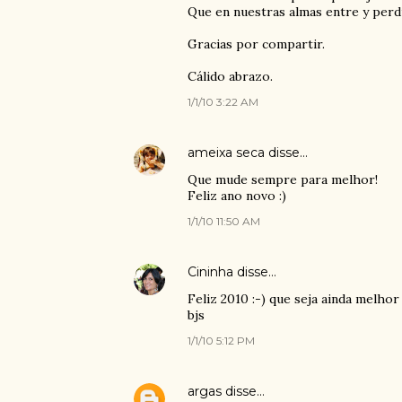
Que en nuestras almas entre y perdu
Gracias por compartir.
Cálido abrazo.
1/1/10 3:22 AM
ameixa seca
disse…
Que mude sempre para melhor!
Feliz ano novo :)
1/1/10 11:50 AM
Cininha
disse…
Feliz 2010 :-) que seja ainda melhor
bjs
1/1/10 5:12 PM
argas
disse…