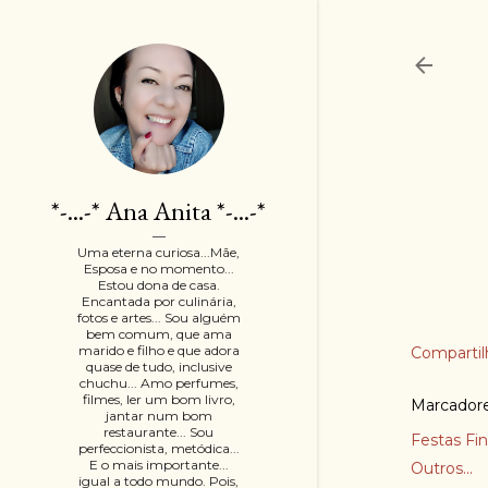
*-...-* Ana Anita *-...-*
Uma eterna curiosa...Mãe,
Esposa e no momento...
Estou dona de casa.
Encantada por culinária,
fotos e artes... Sou alguém
bem comum, que ama
marido e filho e que adora
Compartil
quase de tudo, inclusive
chuchu... Amo perfumes,
filmes, ler um bom livro,
Marcador
jantar num bom
restaurante... Sou
Festas Fi
perfeccionista, metódica...
E o mais importante...
Outros...
igual a todo mundo. Pois,