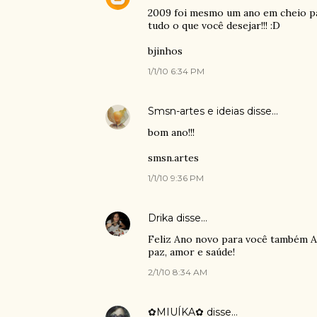
2009 foi mesmo um ano em cheio pa
tudo o que você desejar!!! :D
bjinhos
1/1/10 6:34 PM
Smsn-artes e ideias
disse…
bom ano!!!
smsn.artes
1/1/10 9:36 PM
Drika
disse…
Feliz Ano novo para você também An
paz, amor e saúde!
2/1/10 8:34 AM
✿MIUÍKA✿
disse…