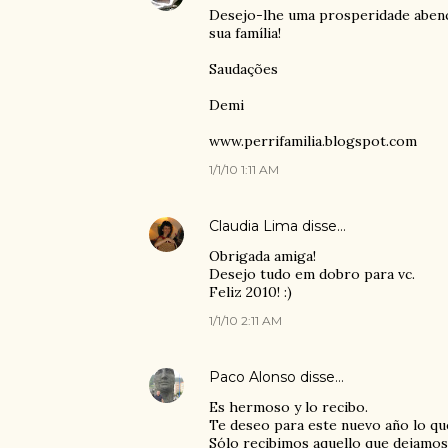
Desejo-lhe uma prosperidade abenço
sua família!
Saudações
Demi
www.perrifamilia.blogspot.com
1/1/10 1:11 AM
Claudia Lima
disse…
Obrigada amiga!
Desejo tudo em dobro para vc.
Feliz 2010! :)
1/1/10 2:11 AM
Paco Alonso
disse…
Es hermoso y lo recibo.
Te deseo para este nuevo año lo que
Sólo recibimos aquello que dejamos