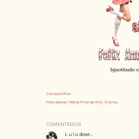
bjno6tudo e
Compartilhar
Marcadores:
Festas Final de Ano
Outros...
COMENTÁRIOS
L u l ü
disse…