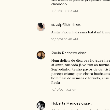
ciaooooo
10/10/09 10:03 AM
»¤Þäµ£ä¤«
disse…
Anita! Ficou linda suas batatas! Um
10/10/09 10:48 AM
Paula Pacheco
disse…
Hum delicia de dica pra hoje...se fiz
ai Anita, sua vida já voltou ao norm
Segredinho: tenho pavor de dentist
pareço criança que chora hauhauaua
bom final de semana e feriado, alias
Paula
10/10/09 11:02 AM
Roberta Mendes
disse…