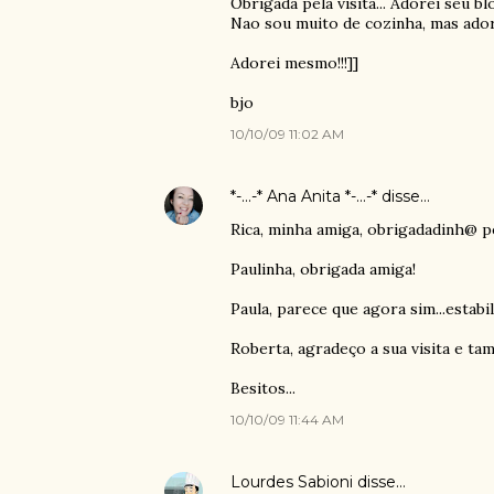
Obrigada pela visita... Adorei seu bl
Nao sou muito de cozinha, mas adoro f
Adorei mesmo!!!]]
bjo
10/10/09 11:02 AM
*-...-* Ana Anita *-...-*
disse…
Rica, minha amiga, obrigadadinh@ pela
Paulinha, obrigada amiga!
Paula, parece que agora sim...estab
Roberta, agradeço a sua visita e tam
Besitos...
10/10/09 11:44 AM
Lourdes Sabioni
disse…