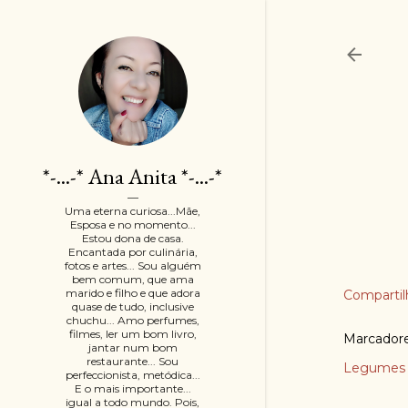
*-...-* Ana Anita *-...-*
Uma eterna curiosa...Mãe,
Esposa e no momento...
Estou dona de casa.
Encantada por culinária,
fotos e artes... Sou alguém
bem comum, que ama
marido e filho e que adora
Compartil
quase de tudo, inclusive
chuchu... Amo perfumes,
filmes, ler um bom livro,
Marcador
jantar num bom
restaurante... Sou
Legumes 
perfeccionista, metódica...
E o mais importante...
igual a todo mundo. Pois,