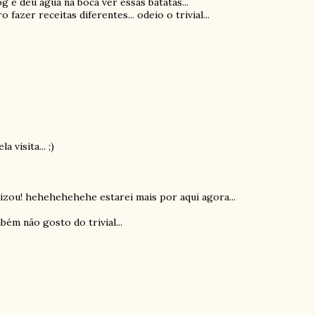
og e deu agua na boca ver essas batatas...
azer receitas diferentes... odeio o trivial...
 visita... ;)
ilizou! hehehehehehe estarei mais por aqui agora...
bém não gosto do trivial...