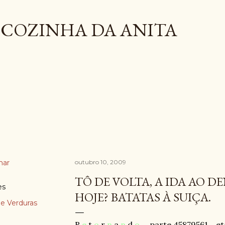
Pular para o conteúdo principal
COZINHA DA ANITA
har
outubro 10, 2009
TÔ DE VOLTA, A IDA AO D
es
HOJE? BATATAS À SUIÇA.
e Verduras
R
e
t
o
r
n
a
n
d
o
.... parte 45879561... e