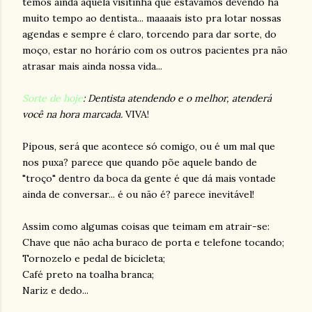
temos ainda aquela visitinha que estavamos devendo há
muito tempo ao dentista... maaaais isto pra lotar nossas
agendas e sempre é claro, torcendo para dar sorte, do
moço, estar no horário com os outros pacientes pra não
atrasar mais ainda nossa vida...
Sorte de hoje
: Dentista atendendo e o melhor, atenderá
você na hora marcada.
VIVA!
Pipous, será que acontece só comigo, ou é um mal que
nos puxa? parece que quando põe aquele bando de
"troço" dentro da boca da gente é que dá mais vontade
ainda de conversar... é ou não é? parece inevitável!
Assim como algumas coisas que teimam em atrair-se:
Chave que não acha buraco de porta e telefone tocando;
Tornozelo e pedal de bicicleta;
Café preto na toalha branca;
Nariz e dedo...