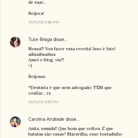
de suar...
Beijoca!
10/10/09 5:38 PM
Tute Braga
disse…
Nossa!!! Vou fazer essa receita! Isso é fato!
aihsaihsaihsa
Amei o blog, viu?!
=)
Beijosss
*Dentista é que nem advogado: TEM que
confiar... rs
10/10/09 5:55 PM
Carolina Andrade
disse…
Anita, sumida!! Que bom que voltou. E que
batatas são essas? Maravilha, esse tostadinho