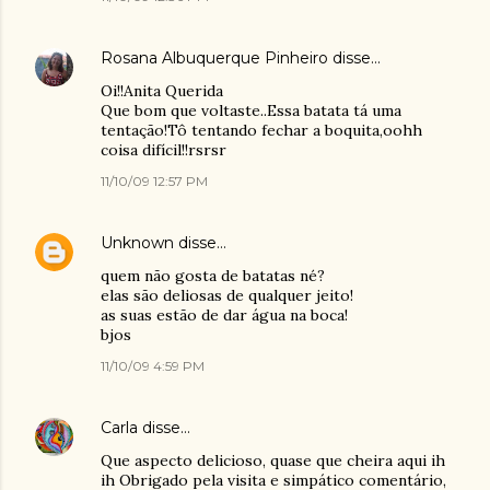
Rosana Albuquerque Pinheiro
disse…
Oi!!Anita Querida
Que bom que voltaste..Essa batata tá uma
tentação!Tô tentando fechar a boquita,oohh
coisa difícil!!rsrsr
11/10/09 12:57 PM
Unknown
disse…
quem não gosta de batatas né?
elas são deliosas de qualquer jeito!
as suas estão de dar água na boca!
bjos
11/10/09 4:59 PM
Carla
disse…
Que aspecto delicioso, quase que cheira aqui ih
ih Obrigado pela visita e simpático comentário,