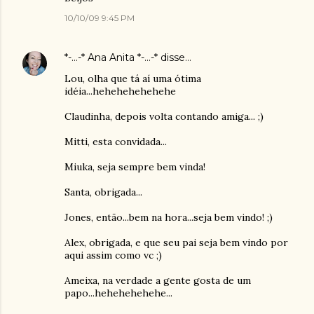
10/10/09 9:45 PM
*-...-* Ana Anita *-...-*
disse…
Lou, olha que tá aí uma ótima
idéia...hehehehehehehe
Claudinha, depois volta contando amiga... ;)
Mitti, esta convidada...
Miuka, seja sempre bem vinda!
Santa, obrigada...
Jones, então...bem na hora...seja bem vindo! ;)
Alex, obrigada, e que seu pai seja bem vindo por
aqui assim como vc ;)
Ameixa, na verdade a gente gosta de um
papo...hehehehehehe...