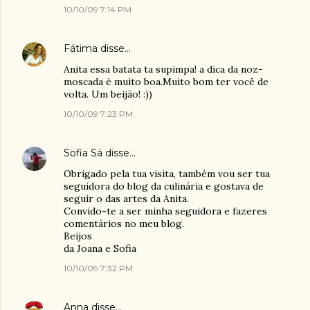
10/10/09 7:14 PM
Fátima
disse…
Anita essa batata ta supimpa! a dica da noz-
moscada é muito boa.Muito bom ter você de
volta. Um beijão! :))
10/10/09 7:23 PM
Sofia Sá
disse…
Obrigado pela tua visita, também vou ser tua
seguidora do blog da culinária e gostava de
seguir o das artes da Anita.
Convido-te a ser minha seguidora e fazeres
comentários no meu blog.
Beijos
da Joana e Sofia
10/10/09 7:32 PM
Anna
disse…