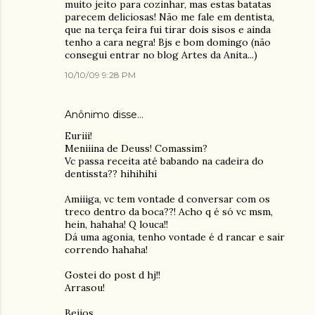
muito jeito para cozinhar, mas estas batatas
parecem deliciosas! Não me fale em dentista,
que na terça feira fui tirar dois sisos e ainda
tenho a cara negra! Bjs e bom domingo (não
consegui entrar no blog Artes da Anita...)
10/10/09 9:28 PM
Anônimo disse…
Euriii!
Meniiina de Deuss! Comassim?
Vc passa receita até babando na cadeira do
dentissta?? hihihihi
Amiiiga, vc tem vontade d conversar com os
treco dentro da boca??! Acho q é só vc msm,
hein, hahaha! Q louca!!
Dá uma agonia, tenho vontade é d rancar e sair
correndo hahaha!
Gostei do post d hj!!
Arrasou!
Beijos