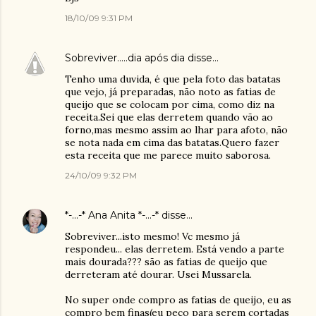
18/10/09 9:31 PM
Sobreviver.....dia após dia
disse…
Tenho uma duvida, é que pela foto das batatas
que vejo, já preparadas, não noto as fatias de
queijo que se colocam por cima, como diz na
receita.Sei que elas derretem quando vão ao
forno,mas mesmo assim ao lhar para afoto, não
se nota nada em cima das batatas.Quero fazer
esta receita que me parece muito saborosa.
24/10/09 9:32 PM
*-...-* Ana Anita *-...-*
disse…
Sobreviver...isto mesmo! Vc mesmo já
respondeu... elas derretem. Está vendo a parte
mais dourada??? são as fatias de queijo que
derreteram até dourar. Usei Mussarela.
No super onde compro as fatias de queijo, eu as
compro bem finas(eu peço para serem cortadas