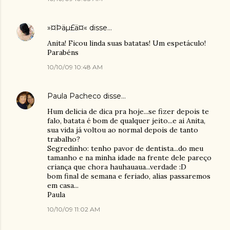
»¤Þäµ£ä¤«
disse…
Anita! Ficou linda suas batatas! Um espetáculo!
Parabéns
10/10/09 10:48 AM
Paula Pacheco
disse…
Hum delicia de dica pra hoje...se fizer depois te
falo, batata é bom de qualquer jeito...e ai Anita,
sua vida já voltou ao normal depois de tanto
trabalho?
Segredinho: tenho pavor de dentista...do meu
tamanho e na minha idade na frente dele pareço
criança que chora hauhauaua...verdade :D
bom final de semana e feriado, alias passaremos
em casa...
Paula
10/10/09 11:02 AM