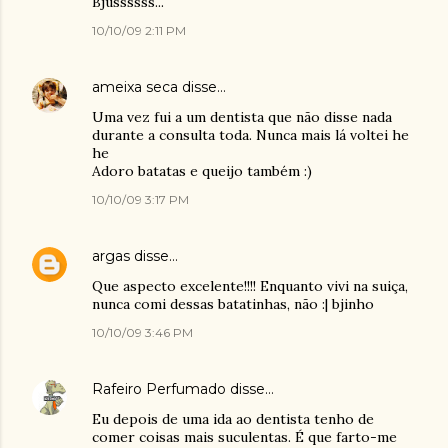
Bjussssss...
10/10/09 2:11 PM
ameixa seca
disse…
Uma vez fui a um dentista que não disse nada
durante a consulta toda. Nunca mais lá voltei he
he
Adoro batatas e queijo também :)
10/10/09 3:17 PM
argas
disse…
Que aspecto excelente!!!! Enquanto vivi na suiça,
nunca comi dessas batatinhas, não :| bjinho
10/10/09 3:46 PM
Rafeiro Perfumado
disse…
Eu depois de uma ida ao dentista tenho de
comer coisas mais suculentas. É que farto-me