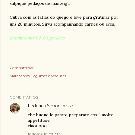
salpique pedaços de manteiga.
Cubra com as fatias do queijo e leve para gratinar por
uns 20 minutos. Sirva acompanhando carnes ou aves.
Rendimento: 02-03 porções.
Compartilhar
Marcadores:
Legumes e Verduras
COMENTÁRIOS
Federica Simoni
disse…
che buone le patate preparate così!! molto
appetitose!
ciaooooo
10/10/09 10:03 AM