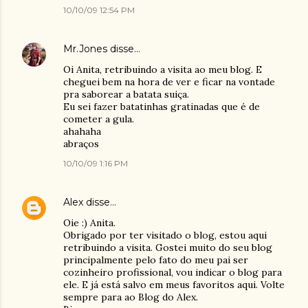
10/10/09 12:54 PM
Mr.Jones
disse…
Oi Anita, retribuindo a visita ao meu blog. E
cheguei bem na hora de ver e ficar na vontade
pra saborear a batata suiça.
Eu sei fazer batatinhas gratinadas que é de
cometer a gula.
ahahaha
abraços
10/10/09 1:16 PM
Alex
disse…
Oie :) Anita.
Obrigado por ter visitado o blog, estou aqui
retribuindo a visita. Gostei muito do seu blog
principalmente pelo fato do meu pai ser
cozinheiro profissional, vou indicar o blog para
ele. E já está salvo em meus favoritos aqui. Volte
sempre para ao Blog do Alex.