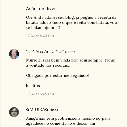
Anônimo disse…
Oie Anita adorei seu blog, já peguei a receita da
batata, adoro tudo o que é feito com batata, vou
te linkar, bjinhos!!!
11/10/09 8:03 PM
*-...-* Ana Anita *-...-*
disse…
Muriele, seja bem vinda por aqui sempre! Fique
a vontade nas receitas...
Obrigada por estar me seguindo!
besitos
11/10/09 8:09 PM
✿MIUÍKA✿
disse…
Amiga,não tem problema,era mesmo só para
agradecer o comentário e deixar um