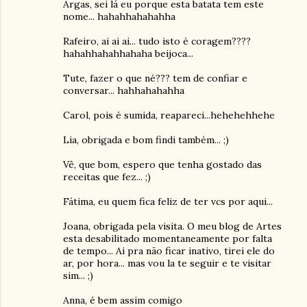
Argas, sei lá eu porque esta batata tem este
nome... hahahhahahahha
Rafeiro, ai ai ai... tudo isto é coragem????
hahahhahahhahaha beijoca...
Tute, fazer o que né??? tem de confiar e
conversar... hahhahahahha
Carol, pois é sumida, reapareci...hehehehhehe
Lia, obrigada e bom findi também... ;)
Vê, que bom, espero que tenha gostado das
receitas que fez... ;)
Fátima, eu quem fica feliz de ter vcs por aqui...
Joana, obrigada pela visita. O meu blog de Artes
esta desabilitado momentaneamente por falta
de tempo... Ai pra não ficar inativo, tirei ele do
ar, por hora... mas vou la te seguir e te visitar
sim... ;)
Anna, é bem assim comigo