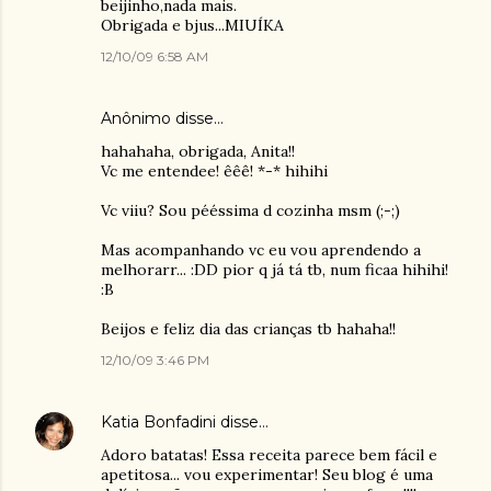
beijinho,nada mais.
Obrigada e bjus...MIUÍKA
12/10/09 6:58 AM
Anônimo disse…
hahahaha, obrigada, Anita!!
Vc me entendee! êêê! *-* hihihi
Vc viiu? Sou pééssima d cozinha msm (;-;)
Mas acompanhando vc eu vou aprendendo a
melhorarr... :DD pior q já tá tb, num ficaa hihihi!
:B
Beijos e feliz dia das crianças tb hahaha!!
12/10/09 3:46 PM
Katia Bonfadini
disse…
Adoro batatas! Essa receita parece bem fácil e
apetitosa... vou experimentar! Seu blog é uma