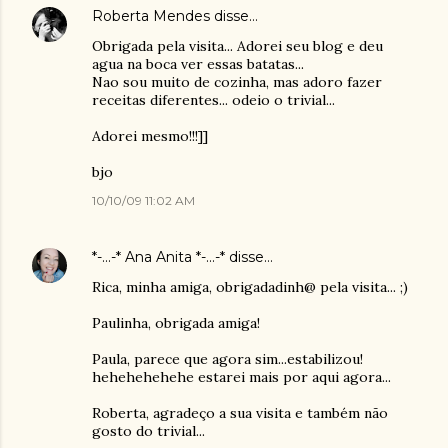
Roberta Mendes
disse…
Obrigada pela visita... Adorei seu blog e deu
agua na boca ver essas batatas...
Nao sou muito de cozinha, mas adoro fazer
receitas diferentes... odeio o trivial...
Adorei mesmo!!!]]
bjo
10/10/09 11:02 AM
*-...-* Ana Anita *-...-*
disse…
Rica, minha amiga, obrigadadinh@ pela visita... ;)
Paulinha, obrigada amiga!
Paula, parece que agora sim...estabilizou!
hehehehehehe estarei mais por aqui agora...
Roberta, agradeço a sua visita e também não
gosto do trivial...