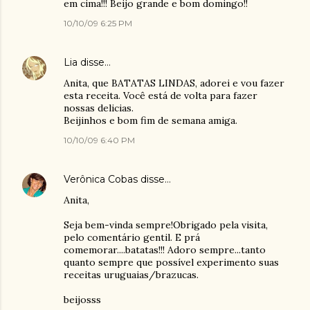
em cima!!! Beijo grande e bom domingo!!
10/10/09 6:25 PM
Lia
disse…
Anita, que BATATAS LINDAS, adorei e vou fazer
esta receita. Você está de volta para fazer
nossas delicias.
Beijinhos e bom fim de semana amiga.
10/10/09 6:40 PM
Verônica Cobas
disse…
Anita,
Seja bem-vinda sempre!Obrigado pela visita,
pelo comentário gentil. E prá
comemorar....batatas!!! Adoro sempre...tanto
quanto sempre que possível experimento suas
receitas uruguaias/brazucas.
beijosss