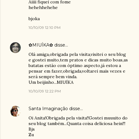
Aiiii fiquei com fome
hehehhehehe
bjoka
10/10/09 12:10 PM
✿MIUÍKA✿
disse…
Olá amiga,obrigada pela visita,visitei o seu blog
e gostei muito,tem pratos e dicas muito boas,as
batatas estão com óptimo aspecto,já estou a
pensar em fazer,obrigada,voltarei mais vezes e
será sempre bem vinda.
Um beijinho...MIUÍKA
10/10/09 12:22 PM
Santa Imaginação
disse…
Oi Anita!Obrigada pela visita!!Gostei muuuito do
seu blog também...Quanta coisa deliciosa hein!!!
Bjs
Zu