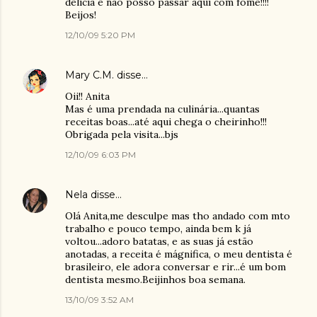
delícia e não posso passar aqui com fome!!!!
Beijos!
12/10/09 5:20 PM
Mary C.M.
disse…
Oii!! Anita
Mas é uma prendada na culinária...quantas
receitas boas...até aqui chega o cheirinho!!!
Obrigada pela visita...bjs
12/10/09 6:03 PM
Nela
disse…
Olá Anita,me desculpe mas tho andado com mto
trabalho e pouco tempo, ainda bem k já
voltou...adoro batatas, e as suas já estão
anotadas, a receita é mágnifica, o meu dentista é
brasileiro, ele adora conversar e rir...é um bom
dentista mesmo.Beijinhos boa semana.
13/10/09 3:52 AM