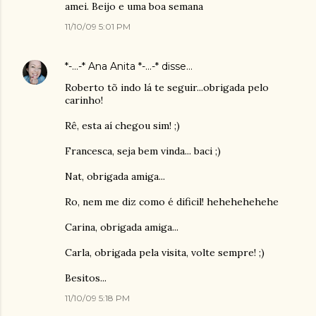
amei. Beijo e uma boa semana
11/10/09 5:01 PM
*-...-* Ana Anita *-...-*
disse…
Roberto tõ indo lá te seguir...obrigada pelo
carinho!
Rê, esta aí chegou sim! ;)
Francesca, seja bem vinda... baci ;)
Nat, obrigada amiga...
Ro, nem me diz como é dificil! hehehehehehe
Carina, obrigada amiga...
Carla, obrigada pela visita, volte sempre! ;)
Besitos...
11/10/09 5:18 PM