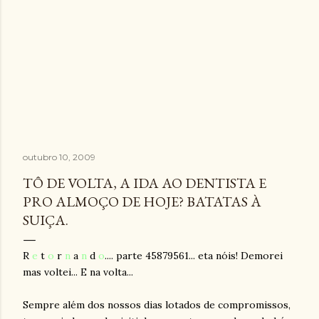
outubro 10, 2009
TÔ DE VOLTA, A IDA AO DENTISTA E
PRO ALMOÇO DE HOJE? BATATAS À
SUIÇA.
R
e
t
o
r
n
a
n
d
o
.... parte 45879561... eta nóis! Demorei
mas voltei... E na volta...
Sempre além dos nossos dias lotados de compromissos,