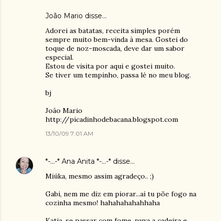
João Mario
disse…
Adorei as batatas, receita simples porém
sempre muito bem-vinda à mesa. Gostei do
toque de noz-moscada, deve dar um sabor
especial.
Estou de visita por aqui e gostei muito.
Se tiver um tempinho, passa lé no meu blog.
bj
João Mario
http://picadinhodebacana.blogspot.com
13/10/09 7:01 AM
*-...-* Ana Anita *-...-*
disse…
Miúka, mesmo assim agradeço.. ;)
Gabi, nem me diz em piorar...aí tu põe fogo na
cozinha mesmo! hahahahahahhaha
Katia, se passar com fome, puxa a cadeira e