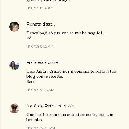
11/10/09 8:14 AM
Renata
disse…
Desculpa,é só pra ver se minha msg foi...
Rê
11/10/09 8:55 AM
Francesca
disse…
Ciao Anita , grazie per il commento,bello il tuo
blog con le ricette.
Baci
11/10/09 9:46 AM
Natércia Ramalho
disse…
Querida ficaram uma autentica maravilha. Um
beijinho...
11/10/09 12:36 PM