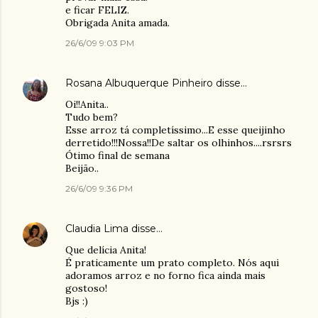
e ficar FELIZ.
Obrigada Anita amada.
26/6/09 9:03 PM
Rosana Albuquerque Pinheiro
disse…
Oi!!Anita..
Tudo bem?
Esse arroz tá completíssimo...E esse queijinho
derretido!!!Nossa!!De saltar os olhinhos....rsrsrs
Ótimo final de semana
Beijão..
26/6/09 9:36 PM
Claudia Lima
disse…
Que delícia Anita!
É praticamente um prato completo. Nós aqui
adoramos arroz e no forno fica ainda mais
gostoso!
Bjs :)