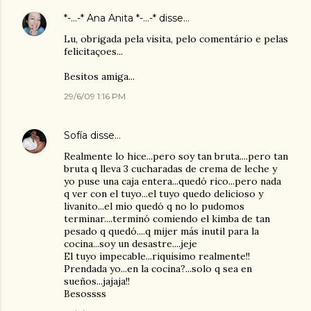
*-...-* Ana Anita *-...-*
disse…
Lu, obrigada pela visita, pelo comentário e pelas
felicitaçoes...
Besitos amiga...
29/6/09 1:16 PM
Sofía
disse…
Realmente lo hice...pero soy tan bruta....pero tan
bruta q lleva 3 cucharadas de crema de leche y
yo puse una caja entera...quedó rico...pero nada
q ver con el tuyo...el tuyo quedo delicioso y
livanito...el mío quedó q no lo pudomos
terminar....terminó comiendo el kimba de tan
pesado q quedó....q mijer más inutil para la
cocina...soy un desastre....jeje
El tuyo impecable...riquisimo realmente!!
Prendada yo...en la cocina?...solo q sea en
sueños...jajaja!!
Besossss