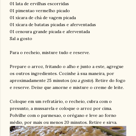
01 lata de ervilhas escorridas
01 pimentao vermelho picado
01 xícara de chá de vagem picada
01 xícara de batatas picadas e aferventadas
01 cenoura grande picada e aferventada
Sal a gosto
Para o recheio, misture tudo e reserve.
Prepare o arroz, fritando o alho e junto a este, agregue
os outros ingredientes. Cozinhe à sua maneira, por
aproximadamente 25 minutos (
ou a gosto
). Retire do fogo
e reserve. Deixe que amorne e misture o creme de leite.
Coloque em um refratário, o recheio, cubra com o
presunto, a mussarela e coloque o arroz por cima.
Polvilhe com o parmesao, o orégano e leve ao forno
médio, por mais ou menos 20 minutos. Retire e sirva.