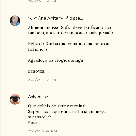
29/6/09 1:29 PM
*-...-* Ana Anita *-...-*
disse…
Ah nem diz isso Sofi... deve ter ficado rico
também, apesar de um pouco mais pesado...
Feliz do Kimba que comeu o que sobrou...
hehehe :)
Agradeço os elogios amiga!
Besotes.
29/6/09 2:17 PM
Axly
disse…
Que delícia de arroz menina!
Super rico, aqui em casa faria um mega
sucesso^^
Kisss!
29/6/09 2:46 PM