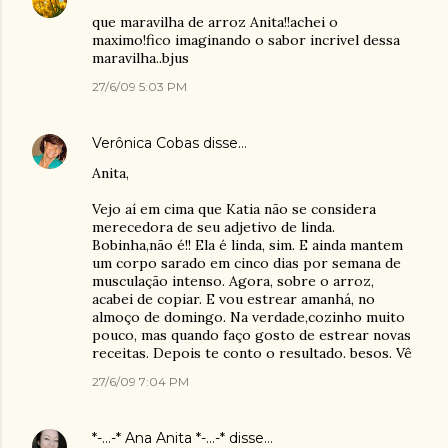
que maravilha de arroz Anita!!achei o
maximo!fico imaginando o sabor incrivel dessa
maravilha..bjus
27/6/09 5:03 PM
Verônica Cobas
disse…
Anita,
Vejo aí em cima que Katia não se considera
merecedora de seu adjetivo de linda.
Bobinha,não é!! Ela é linda, sim. E ainda mantem
um corpo sarado em cinco dias por semana de
musculação intenso. Agora, sobre o arroz,
acabei de copiar. E vou estrear amanhá, no
almoço de domingo. Na verdade,cozinho muito
pouco, mas quando faço gosto de estrear novas
receitas. Depois te conto o resultado. besos. Vê
27/6/09 7:04 PM
*-...-* Ana Anita *-...-*
disse…