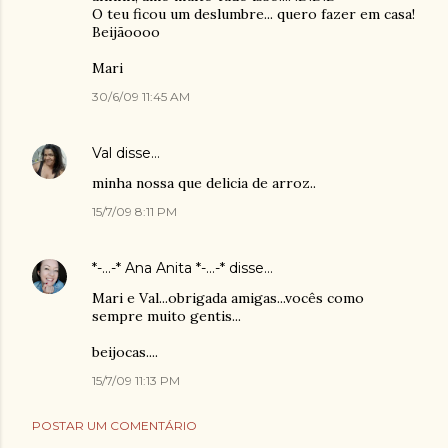
O teu ficou um deslumbre... quero fazer em casa!
Beijãoooo
Mari
30/6/09 11:45 AM
Val
disse…
minha nossa que delicia de arroz..
15/7/09 8:11 PM
*-...-* Ana Anita *-...-*
disse…
Mari e Val...obrigada amigas...vocês como
sempre muito gentis...
beijocas....
15/7/09 11:13 PM
POSTAR UM COMENTÁRIO