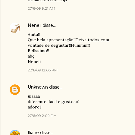
27/6/09 9:21 AM
Neneli
disse…
Anita!!
Que bela apresentação!!Deixa todos com
vontade de degustar!!Hummm!!!
Belíssimo!!
abç
Neneli
27/6/09 12:05 PM
Unknown
disse…
uiaaaa
diferente, fácil e gostoso!
adorei!
27/6/09 2:09 PM
Iliane
disse…