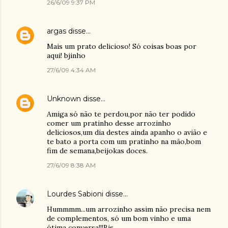
26/6/09 9:37 PM
argas
disse…
Mais um prato delicioso! Só coisas boas por
aqui! bjinho
27/6/09 4:34 AM
Unknown
disse…
Amiga só não te perdou,por não ter podido
comer um pratinho desse arrozinho
deliciosos,um dia destes ainda apanho o avião e
te bato a porta com um pratinho na mão,bom
fim de semana,beijokas doces.
27/6/09 8:38 AM
Lourdes Sabioni
disse…
Hummmm...um arrozinho assim não precisa nem
de complementos, só um bom vinho e uma
ótima conversa!!!Bjs