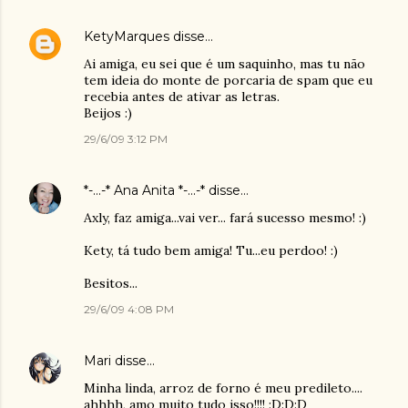
KetyMarques
disse…
Ai amiga, eu sei que é um saquinho, mas tu não
tem ideia do monte de porcaria de spam que eu
recebia antes de ativar as letras.
Beijos :)
29/6/09 3:12 PM
*-...-* Ana Anita *-...-*
disse…
Axly, faz amiga...vai ver... fará sucesso mesmo! :)
Kety, tá tudo bem amiga! Tu...eu perdoo! :)
Besitos...
29/6/09 4:08 PM
Mari
disse…
Minha linda, arroz de forno é meu predileto....
ahhhh, amo muito tudo isso!!!! :D:D:D