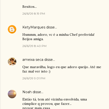
Besitos...
26/6/09 8:19 PM
KetyMarques
disse…
Hummm, adoro, vc é a minha Chef preferida!
Beijos amiga.
26/6/09 8:40 PM
ameixa seca
disse…
Que maravilha, logo eu que adoro queijo. Até me
faz mal ver isto :)
26/6/09 9:01 PM
Noah
disse…
Então tá, tem até vizinha envolvida, uma
cúmplice q provou, que fazer...
provar mais essa.