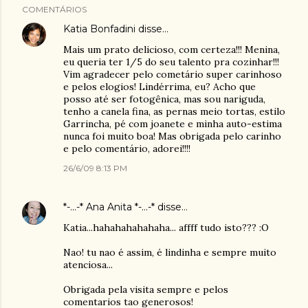
COMENTÁRIOS
Katia Bonfadini
disse…
Mais um prato delicioso, com certeza!!! Menina,
eu queria ter 1/5 do seu talento pra cozinhar!!!
Vim agradecer pelo cometário super carinhoso
e pelos elogios! Lindérrima, eu? Acho que
posso até ser fotogênica, mas sou nariguda,
tenho a canela fina, as pernas meio tortas, estilo
Garrincha, pé com joanete e minha auto-estima
nunca foi muito boa! Mas obrigada pelo carinho
e pelo comentário, adorei!!!!
26/6/09 8:13 PM
*-...-* Ana Anita *-...-*
disse…
Katia...hahahahahahaha... affff tudo isto??? :O
Nao! tu nao é assim, é lindinha e sempre muito
atenciosa...
Obrigada pela visita sempre e pelos
comentarios tao generosos!