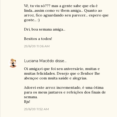
Vê, tu viu só??? mas a gente sabe que ela é
linda...assim como vc tbem amiga... Quanto ao
arroz, fico aguardando seu parecer... espero que
goste... :)
Dri, boa semana amiga...
Besitos a todos!
29/6/09 11:06 AM
Luciana Macêdo
disse…
Oi amiga,vi que foi seu aniversário, muitas e
muitas felicidades. Desejo que o Senhor lhe
abençoe com muita saúde e alegrias.
Adorei este arroz incrementado, é uma ótima
para os meus jantares e refeições dos finais de
semana.
Bjs!
29/6/09 11:52 AM