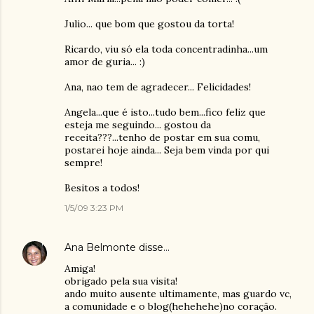
Julio... que bom que gostou da torta!
Ricardo, viu só ela toda concentradinha...um
amor de guria... :)
Ana, nao tem de agradecer... Felicidades!
Angela...que é isto...tudo bem...fico feliz que
esteja me seguindo... gostou da
receita???...tenho de postar em sua comu,
postarei hoje ainda... Seja bem vinda por qui
sempre!
Besitos a todos!
1/5/09 3:23 PM
Ana Belmonte
disse…
Amiga!
obrigado pela sua visita!
ando muito ausente ultimamente, mas guardo vc,
a comunidade e o blog(hehehehe)no coração.