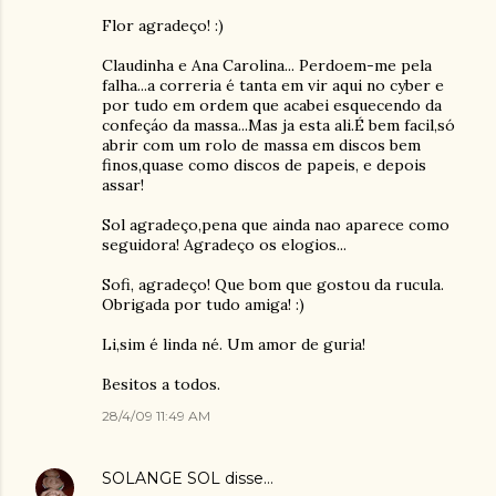
Flor agradeço! :)
Claudinha e Ana Carolina... Perdoem-me pela
falha...a correria é tanta em vir aqui no cyber e
por tudo em ordem que acabei esquecendo da
confeçáo da massa...Mas ja esta ali.É bem facil,só
abrir com um rolo de massa em discos bem
finos,quase como discos de papeis, e depois
assar!
Sol agradeço,pena que ainda nao aparece como
seguidora! Agradeço os elogios...
Sofi, agradeço! Que bom que gostou da rucula.
Obrigada por tudo amiga! :)
Li,sim é linda né. Um amor de guria!
Besitos a todos.
28/4/09 11:49 AM
SOLANGE SOL
disse…