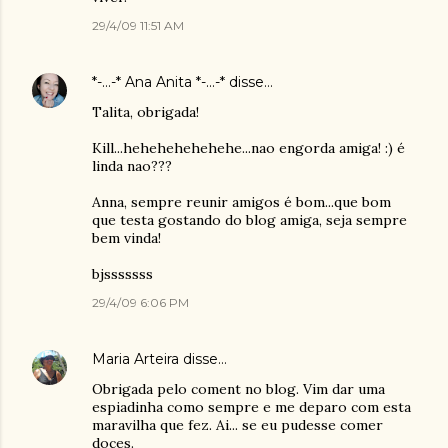
29/4/09 11:51 AM
*-...-* Ana Anita *-...-*
disse…
Talita, obrigada!
Kill...hehehehehehehe...nao engorda amiga! :) é
linda nao???
Anna, sempre reunir amigos é bom...que bom
que testa gostando do blog amiga, seja sempre
bem vinda!
bjsssssss
29/4/09 6:06 PM
Maria Arteira
disse…
Obrigada pelo coment no blog. Vim dar uma
espiadinha como sempre e me deparo com esta
maravilha que fez. Ai... se eu pudesse comer
doces.