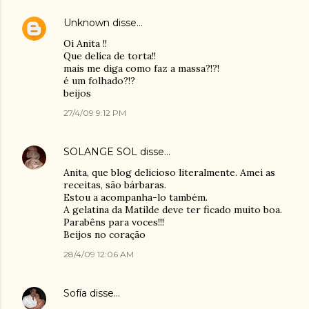
Unknown
disse…
Oi Anita !!
Que delíca de torta!!
mais me diga como faz a massa?!?!
é um folhado?!?
beijos
27/4/09 9:12 PM
SOLANGE SOL
disse…
Anita, que blog delicioso literalmente. Amei as
receitas, são bárbaras.
Estou a acompanha-lo também.
A gelatina da Matilde deve ter ficado muito boa.
Parabêns para voces!!!
Beijos no coração
28/4/09 12:06 AM
Sofía
disse…