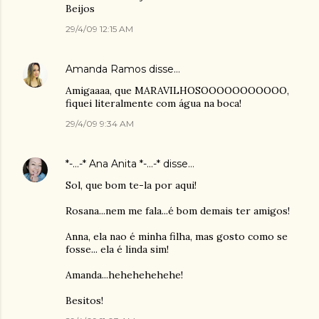
Beijos
29/4/09 12:15 AM
Amanda Ramos
disse…
Amigaaaa, que MARAVILHOSOOOOOOOOOOO,
fiquei literalmente com água na boca!
29/4/09 9:34 AM
*-...-* Ana Anita *-...-*
disse…
Sol, que bom te-la por aqui!
Rosana...nem me fala...é bom demais ter amigos!
Anna, ela nao é minha filha, mas gosto como se
fosse... ela é linda sim!
Amanda...hehehehehehe!
Besitos!