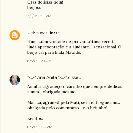
Qtas delícias hein!
beijoss
3/5/09 3:11 PM
Unknown
disse…
Hum.....deu vontade de provar....ótima receita,
linda apresentação e a ajudante.....sensacional. O
beijo vai para linda Matilde.
8/5/09 1:31 PM
*-...-* Ana Anita *-...-*
disse…
Aninha...agradeço o carinho que sempre dedicas
a mim... obrigada mesmo!
Mariza, agradeõ pela Mati, será entregue sim...
obrigada pelo comentário... e o beijinho!
Besitos.
8/5/09 5:16 PM