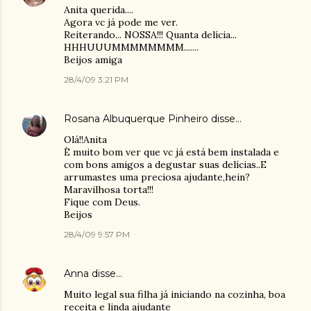
Anita querida....
Agora vc já pode me ver.
Reiterando... NOSSA!!! Quanta delícia...
HHHUUUMMMMMMMM.......
Beijos amiga
28/4/09 3:21 PM
Rosana Albuquerque Pinheiro
disse…
Olá!!Anita
È muito bom ver que vc já está bem instalada e
com bons amigos a degustar suas delícias..E
arrumastes uma preciosa ajudante,hein?
Maravilhosa torta!!!
Fique com Deus.
Beijos
28/4/09 9:57 PM
Anna
disse…
Muito legal sua filha já iniciando na cozinha, boa
receita e linda ajudante