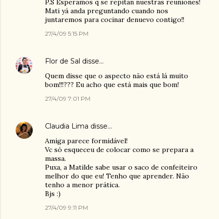
P.S Esperamos q se repitan nuestras reuniones!
Mati yá anda preguntando cuando nos
juntaremos para cocinar denuevo contigo!!
27/4/09 5:15 PM
Flor de Sal
disse…
Quem disse que o aspecto não está lá muito
bom!!!??? Eu acho que está mais que bom!
27/4/09 7:01 PM
Claudia Lima
disse…
Amiga parece formidável!
Vc só esqueceu de colocar como se prepara a
massa.
Puxa, a Matilde sabe usar o saco de confeiteiro
melhor do que eu! Tenho que aprender. Não
tenho a menor prática.
Bjs :)
27/4/09 9:11 PM