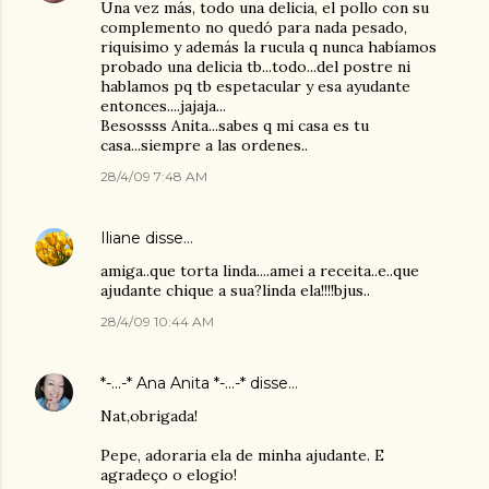
Una vez más, todo una delicia, el pollo con su
complemento no quedó para nada pesado,
riquisimo y además la rucula q nunca habíamos
probado una delicia tb...todo...del postre ni
hablamos pq tb espetacular y esa ayudante
entonces....jajaja...
Besossss Anita...sabes q mi casa es tu
casa...siempre a las ordenes..
28/4/09 7:48 AM
Iliane
disse…
amiga..que torta linda....amei a receita..e..que
ajudante chique a sua?linda ela!!!!bjus..
28/4/09 10:44 AM
*-...-* Ana Anita *-...-*
disse…
Nat,obrigada!
Pepe, adoraria ela de minha ajudante. E
agradeço o elogio!