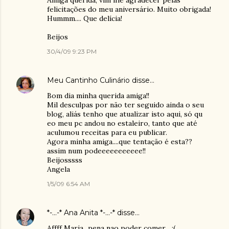
Amiga querida, vim lhe agradecer pelas
felicitações do meu aniversário. Muito obrigada!
Hummm.... Que delícia!
Beijos
30/4/09 9:23 PM
Meu Cantinho Culinário
disse…
Bom dia minha querida amiga!!
Mil desculpas por não ter seguido ainda o seu
blog, aliás tenho que atualizar isto aqui, só qu
eo meu pc andou no estaleiro, tanto que até
aculumou receitas para eu publicar.
Agora minha amiga....que tentação é esta??
assim num podeeeeeeeeeee!!
Beijosssss
Angela
1/5/09 6:54 AM
*-...-* Ana Anita *-...-*
disse…
Affff Maria...pena nao poder comer... :(