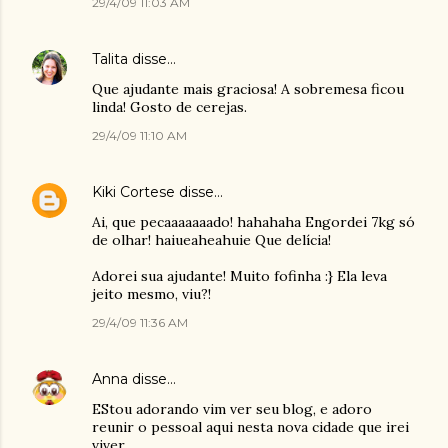
29/4/09 11:03 AM
Talita
disse…
Que ajudante mais graciosa! A sobremesa ficou
linda! Gosto de cerejas.
29/4/09 11:10 AM
Kiki Cortese
disse…
Ai, que pecaaaaaaado! hahahaha Engordei 7kg só
de olhar! haiueaheahuie Que delícia!
Adorei sua ajudante! Muito fofinha :} Ela leva
jeito mesmo, viu?!
29/4/09 11:36 AM
Anna
disse…
EStou adorando vim ver seu blog, e adoro
reunir o pessoal aqui nesta nova cidade que irei
viver.