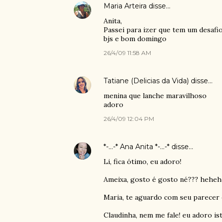
Maria Arteira
disse…
Anita,
Passei para izer que tem um desafio(
bjs e bom domingo
26/4/09 11:58 AM
Tatiane (Delicias da Vida)
disse…
menina que lanche maravilhoso
adoro
26/4/09 12:04 PM
*-...-* Ana Anita *-...-*
disse…
Li, fica ótimo, eu adoro!
Ameixa, gosto é gosto né??? hehe
Maria, te aguardo com seu parecer e
Claudinha, nem me fale! eu adoro ist