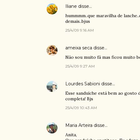
Iliane
disse…
hummmm..que maravilha de lanche..d
demais..bjus
25/4/09 9:16 AM
ameixa seca
disse…
Não sou muito fã mas ficou muito bo
25/4/09 9:27 AM
Lourdes Sabioni
disse…
Esse sanduíche está bem ao gosto d
completa! Bjs
25/4/09 10:43 AM
Maria Arteira
disse…
Anita,