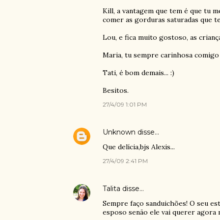
Kill, a vantagem que tem é que tu 
comer as gorduras saturadas que tem 
Lou, e fica muito gostoso, as criança
Maria, tu sempre carinhosa comigo
Tati, é bom demais... :)
Besitos.
27/4/09 1:01 PM
Unknown
disse…
Que delícia,bjs Alexis...
27/4/09 2:41 PM
Talita
disse…
Sempre faço sanduichões! O seu es
esposo senão ele vai querer agora