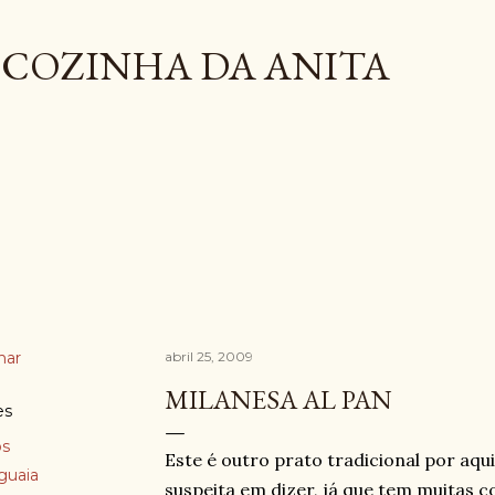
Pular para o conteúdo principal
COZINHA DA ANITA
har
abril 25, 2009
MILANESA AL PAN
es
os
Este é outro prato tradicional por aq
guaia
suspeita em dizer, já que tem muitas 