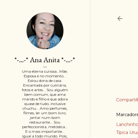
*-...-* Ana Anita *-...-*
Uma eterna curiosa...Mãe,
Esposa e no momento...
Estou dona de casa.
Encantada por culinária,
fotos e artes... Sou alguém
bem comum, que ama
marido e filho e que adora
Compartil
quase de tudo, inclusive
chuchu... Amo perfumes,
filmes, ler um bom livro,
Marcador
jantar num bom
restaurante... Sou
Lanchinh
perfeccionista, metódica...
E o mais importante...
Típica Uru
igual a todo mundo. Pois,