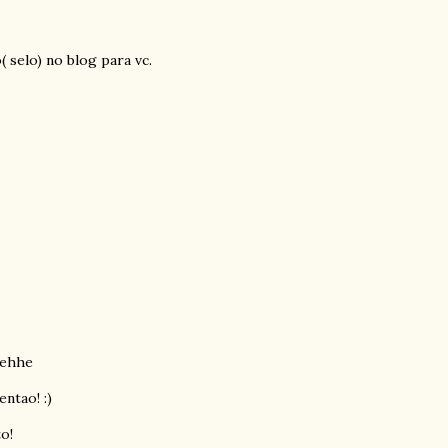
 selo) no blog para vc.
hehhe
ntao! :)
o!