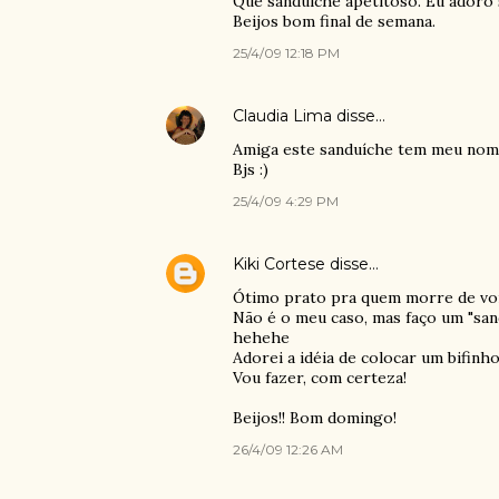
Que sanduíche apetitoso. Eu adoro 
Beijos bom final de semana.
25/4/09 12:18 PM
Claudia Lima
disse…
Amiga este sanduíche tem meu nome
Bjs :)
25/4/09 4:29 PM
Kiki Cortese
disse…
Ótimo prato pra quem morre de von
Não é o meu caso, mas faço um "sa
hehehe
Adorei a idéia de colocar um bifinh
Vou fazer, com certeza!
Beijos!! Bom domingo!
26/4/09 12:26 AM