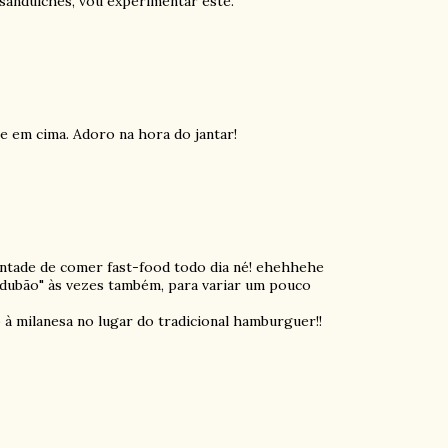
sanduíches, vou experimentar este.
 em cima. Adoro na hora do jantar!
tade de comer fast-food todo dia né! ehehhehe
ndubão" às vezes também, para variar um pouco
o à milanesa no lugar do tradicional hamburguer!!