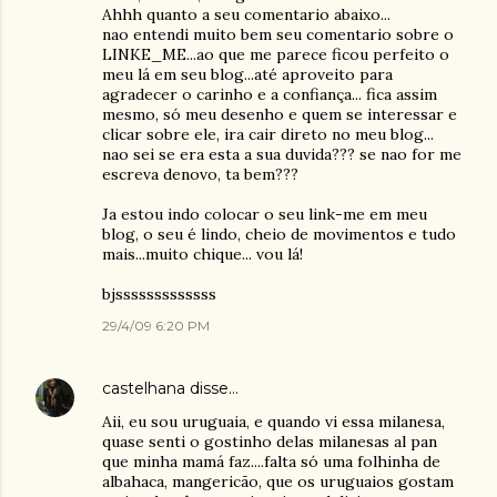
Ahhh quanto a seu comentario abaixo...
nao entendi muito bem seu comentario sobre o
LINKE_ME...ao que me parece ficou perfeito o
meu lá em seu blog...até aproveito para
agradecer o carinho e a confiança... fica assim
mesmo, só meu desenho e quem se interessar e
clicar sobre ele, ira cair direto no meu blog...
nao sei se era esta a sua duvida??? se nao for me
escreva denovo, ta bem???
Ja estou indo colocar o seu link-me em meu
blog, o seu é lindo, cheio de movimentos e tudo
mais...muito chique... vou lá!
bjsssssssssssss
29/4/09 6:20 PM
castelhana
disse…
Aii, eu sou uruguaia, e quando vi essa milanesa,
quase senti o gostinho delas milanesas al pan
que minha mamá faz....falta só uma folhinha de
albahaca, mangericão, que os uruguaios gostam