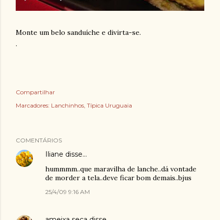
Monte um belo sanduíche e divirta-se.
.
Compartilhar
Marcadores:
Lanchinhos
Típica Uruguaia
COMENTÁRIOS
Iliane
disse…
hummmm..que maravilha de lanche..dá vontade
de morder a tela..deve ficar bom demais..bjus
25/4/09 9:16 AM
ameixa seca
disse…