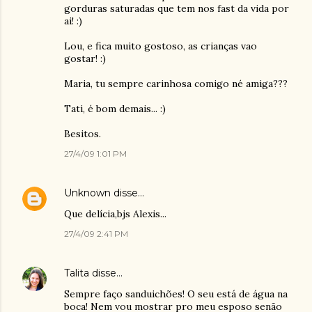
gorduras saturadas que tem nos fast da vida por
ai! :)
Lou, e fica muito gostoso, as crianças vao
gostar! :)
Maria, tu sempre carinhosa comigo né amiga???
Tati, é bom demais... :)
Besitos.
27/4/09 1:01 PM
Unknown
disse…
Que delícia,bjs Alexis...
27/4/09 2:41 PM
Talita
disse…
Sempre faço sanduichões! O seu está de água na
boca! Nem vou mostrar pro meu esposo senão