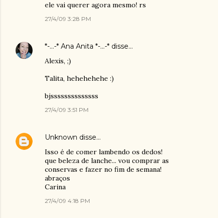
ele vai querer agora mesmo! rs
27/4/09 3:28 PM
*-...-* Ana Anita *-...-*
disse…
Alexis, ;)
Talita, hehehehehe :)
bjssssssssssssss
27/4/09 3:51 PM
Unknown
disse…
Isso é de comer lambendo os dedos!
que beleza de lanche... vou comprar as
conservas e fazer no fim de semana!
abraços
Carina
27/4/09 4:18 PM