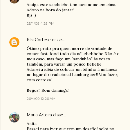
Amiga este sanduíche tem meu nome em cima.
Adoro na hora do jantar!
Bjs :)
25/4/09 4:29 PM
Kiki Cortese
disse…
Ótimo prato pra quem morre de vontade de
comer fast-food todo dia né! ehehhehe Não é o
meu caso, mas faço um "sandubão" às vezes
também, para variar um pouco hehehe
Adorei a idéia de colocar um bifinho à milanesa
no lugar do tradicional hamburguer!! Vou fazer,
com certeza!
Beijos!! Bom domingo!
26/4/09 12:26 AM
Maria Arteira
disse…
Anita,
Passei para izer que tem um desafio( selo) no