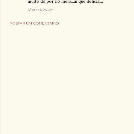
muito de pôr no meio...ai que delicia....
6/9/09 6:25 PM
POSTAR UM COMENTÁRIO