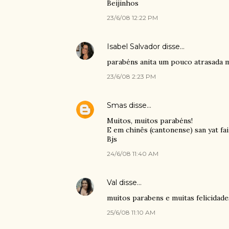
Beijinhos
23/6/08 12:22 PM
Isabel Salvador
disse…
parabéns anita um pouco atrasada ma
23/6/08 2:23 PM
Smas
disse…
Muitos, muitos parabéns!
E em chinês (cantonense) san yat fai
Bjs
24/6/08 11:40 AM
Val
disse…
muitos parabens e muitas felicidade
25/6/08 11:10 AM