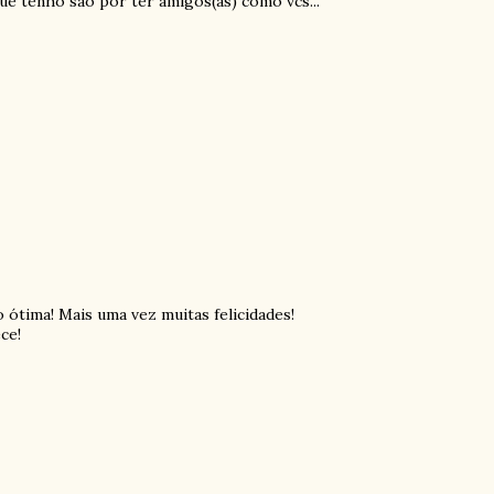
que tenho são por ter amigos(as) como vcs...
 ótima! Mais uma vez muitas felicidades!
ce!