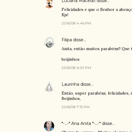
Luciana Macêdo
disse…
Felicidades e que o Senhor a abenço
Bjs!
20/6/08 4:46 PM
Filipa
disse…
Anita, então muitos parabéns!! Que 
beijinhos
20/6/08 6:09 PM
Laurinha
disse…
Então, super parabéns, felicidades, 
Beijinhos,
20/6/08 7:13 PM
*-...-* Ana Anita *-...-*
disse…