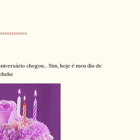
UUUUUUUUUUUUUU
iversário chegou... Sim, hoje é meu dia de
hehehe