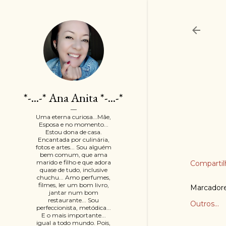
*-...-* Ana Anita *-...-*
Uma eterna curiosa...Mãe,
Esposa e no momento...
Estou dona de casa.
Encantada por culinária,
fotos e artes... Sou alguém
bem comum, que ama
marido e filho e que adora
Compartil
quase de tudo, inclusive
chuchu... Amo perfumes,
filmes, ler um bom livro,
Marcador
jantar num bom
restaurante... Sou
Outros...
perfeccionista, metódica...
E o mais importante...
igual a todo mundo. Pois,