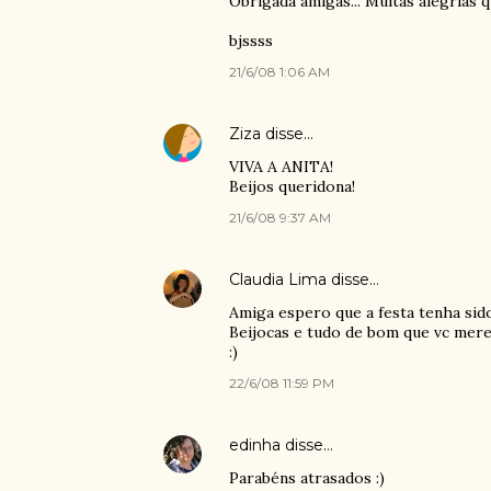
Obrigada amigas... Muitas alegrias 
bjssss
21/6/08 1:06 AM
Ziza
disse…
VIVA A ANITA!
Beijos queridona!
21/6/08 9:37 AM
Claudia Lima
disse…
Amiga espero que a festa tenha sido
Beijocas e tudo de bom que vc mere
:)
22/6/08 11:59 PM
edinha
disse…
Parabéns atrasados :)