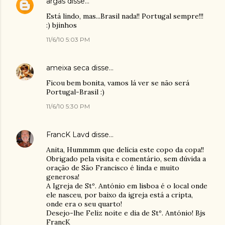
argas
disse…
Está lindo, mas...Brasil nada!! Portugal sempre!!!
:) bjinhos
11/6/10 5:03 PM
ameixa seca
disse…
Ficou bem bonita, vamos lá ver se não será
Portugal-Brasil :)
11/6/10 5:30 PM
FrancK Lavd
disse…
Anita, Hummmm que delícia este copo da copa!!
Obrigado pela visita e comentário, sem dúvida a
oração de São Francisco é linda e muito
generosa!
A Igreja de Stº. António em lisboa é o local onde
ele nasceu, por baixo da igreja está a cripta,
onde era o seu quarto!
Desejo-lhe Feliz noite e dia de Stº. António! Bjs
FrancK