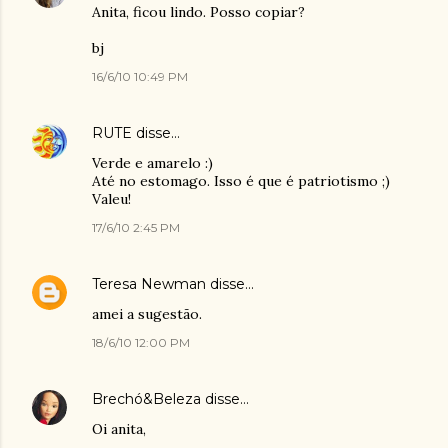
Anita, ficou lindo. Posso copiar?
bj
16/6/10 10:49 PM
RUTE
disse…
Verde e amarelo :)
Até no estomago. Isso é que é patriotismo ;)
Valeu!
17/6/10 2:45 PM
Teresa Newman
disse…
amei a sugestão.
18/6/10 12:00 PM
Brechó&Beleza
disse…
Oi anita,