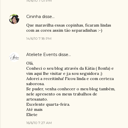
14/6/10 7:01 PM
Cininha
disse…
Que maravilha essas copinhas, ficaram lindas
com as cores assim tão separadinhas :-)
14/6/10 7:18 PM
Ateliete Events
disse…
Olá,
Conheci o seu blog através da Kátia ( Bonfa) e
vim aqui lhe visitar e j;a sou seguidora ;)
Adorei a receitinha! Ficou linda e com certeza
saborosa.
Se puder, venha conhecer o meu blog também,
nele apresento os meus trabalhos de
artesanato.
Excelente quarta-feira.
Até mais
Eliete
16/6/10 7:27 AM