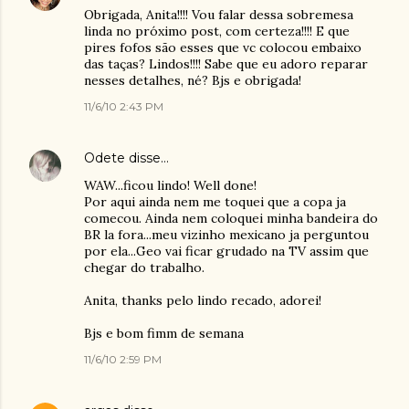
Obrigada, Anita!!!! Vou falar dessa sobremesa
linda no próximo post, com certeza!!!! E que
pires fofos são esses que vc colocou embaixo
das taças? Lindos!!!! Sabe que eu adoro reparar
nesses detalhes, né? Bjs e obrigada!
11/6/10 2:43 PM
Odete
disse…
WAW...ficou lindo! Well done!
Por aqui ainda nem me toquei que a copa ja
comecou. Ainda nem coloquei minha bandeira do
BR la fora...meu vizinho mexicano ja perguntou
por ela...Geo vai ficar grudado na TV assim que
chegar do trabalho.
Anita, thanks pelo lindo recado, adorei!
Bjs e bom fimm de semana
11/6/10 2:59 PM