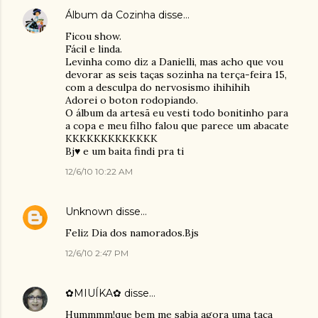
Álbum da Cozinha
disse…
Ficou show.
Fácil e linda.
Levinha como diz a Danielli, mas acho que vou
devorar as seis taças sozinha na terça-feira 15,
com a desculpa do nervosismo ihihihih
Adorei o boton rodopiando.
O álbum da artesã eu vesti todo bonitinho para
a copa e meu filho falou que parece um abacate
KKKKKKKKKKKKK
Bj♥ e um baita findi pra ti
12/6/10 10:22 AM
Unknown
disse…
Feliz Dia dos namorados.Bjs
12/6/10 2:47 PM
✿MIUÍKA✿
disse…
Hummmm!que bem me sabia agora uma taça