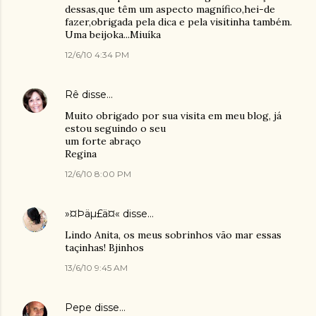
dessas,que têm um aspecto magnífico,hei-de
fazer,obrigada pela dica e pela visitinha também.
Uma beijoka...Miuíka
12/6/10 4:34 PM
Rê
disse…
Muito obrigado por sua visita em meu blog, já
estou seguindo o seu
um forte abraço
Regina
12/6/10 8:00 PM
»¤Þäµ£ä¤«
disse…
Lindo Anita, os meus sobrinhos vão mar essas
taçinhas! Bjinhos
13/6/10 9:45 AM
Pepe
disse…