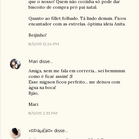
que o nosso! Quem não cozinha só pode dar
biscoito de compra pró pai natal.
Quanto ao fillet folhado. Tá lindo demais. Ficou
encantador com as estrelas. óptima ideia Anita.
Beijinho!
8/12/09 12:24 PM
Mari
disse…
Amiga, nem me fala em correria... sei bemmmm
como é ficar assim! :S
Esse mignon ficou perfeito... me deixou com
água na boca!
Bjão,
Mari
8/12/09 2:33 PM
»¤Þäµ£ä¤«
disse…