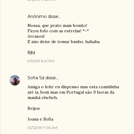
Anônimo disse…
Nossa, que prato mais bonito!
Ficou fofo com as estrelas! *-*
Arrasou!
E não deixe de tomar banho, hahaha
Bjbj
9/12/09 6:41 PM
Sofia Sá
disse…
Amiga o leite eu dispenso mas esta comidinha
até ía, bom mas em Portugal são 9 horas da
manhã eheheh.
Beijos
Joana e Sofia
10/12/09 7:06 AM