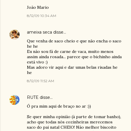
João Mario
8/12/09 10:34 AM
ameixa seca
disse…
Que venha de saco cheio e que não encha o saco
he he
Eu não sou fã de carne de vaca, muito menos
assim ainda rosada... parece que o bichinho ainda
está vivo :)
Mas adoro vir aqui e dar umas belas risadas he
he
8/12/09 11:52 AM
RUTE
disse…
Ó pra mim aqui de braço no ar :))
Se quer minha opinião (à parte de tomar banho),
acho que todas nós cozinheiras merecemos
saco do pai natal CHEIO! Não melhor biscoito