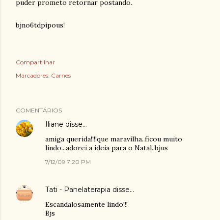
puder prometo retornar postando.
bjno6tdpipous!
Compartilhar
Marcadores:
Carnes
COMENTÁRIOS
Iliane
disse…
amiga querida!!!!que maravilha..ficou muito
lindo...adorei a ideia para o Natal..bjus
7/12/09 7:20 PM
Tati - Panelaterapia
disse…
Escandalosamente lindo!!!
Bjs