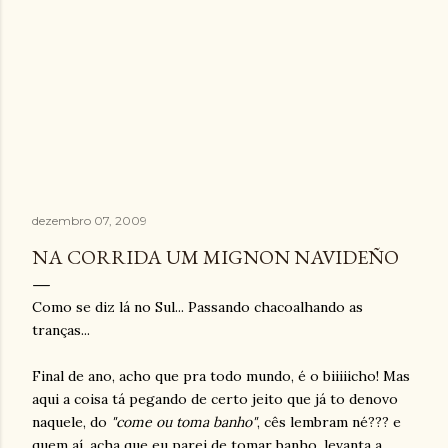
dezembro 07, 2009
NA CORRIDA UM MIGNON NAVIDEÑO
Como se diz lá no Sul... Passando chacoalhando as
tranças...
Final de ano, acho que pra todo mundo, é o biiiiicho! Mas
aqui a coisa tá pegando de certo jeito que já to denovo
naquele, do
"come ou toma banho"
, cês lembram né??? e
quem aí, acha que eu parei de tomar banho, levanta a