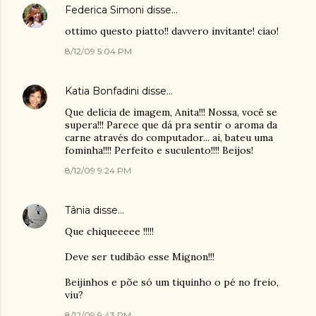
Federica Simoni
disse…
ottimo questo piatto!! davvero invitante! ciao!
8/12/09 5:04 PM
Katia Bonfadini
disse…
Que delícia de imagem, Anita!!! Nossa, você se
supera!!! Parece que dá pra sentir o aroma da
carne através do computador... ai, bateu uma
fominha!!!! Perfeito e suculento!!!! Beijos!
8/12/09 9:24 PM
Tânia
disse…
Que chiqueeeee !!!!!
Deve ser tudibão esse Mignon!!!
Beijinhos e põe só um tiquinho o pé no freio,
viu?
8/12/09 9:43 PM