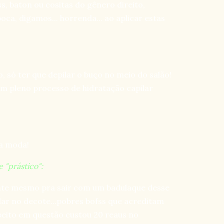
s, baton ou cositas do gênero direito,
ca, digamos... horrenda... ao aplicar estas
, só ter que depilar o buço no meio do salão!
m pleno processo de hidratação capilar
na moda!
e "prástico":
gente mesmo pra sair com um badulaque desse
lar no decote...pobres bofss que acreditam
eito em questão custou 20 reaus no