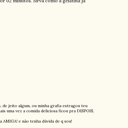
por 02 minutos. Sirva como a gelatina já
 de jeito algum, ou minha grafia estragou teu
ais uma vez a comida deliciosa ficou pra DISPOIS,
a AMIGA! e não tenha dúvida de q sou!