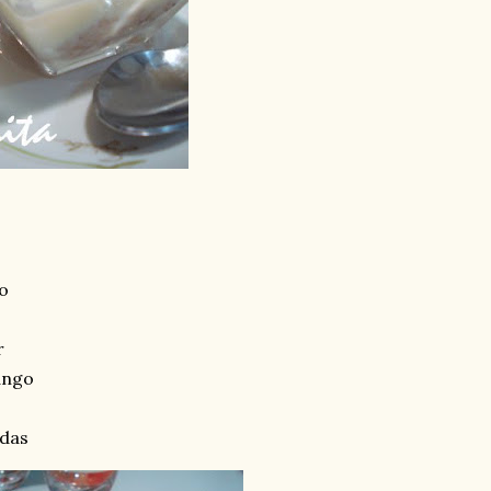
o
r
ango
ídas