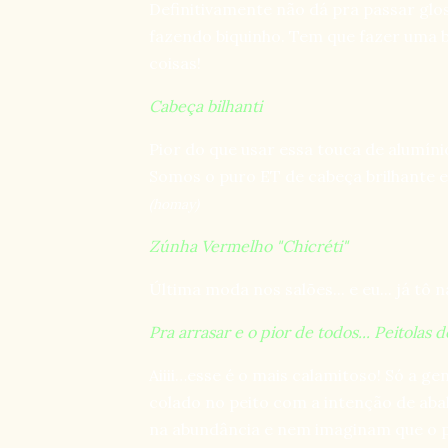
Definitivamente não dá pra passar glos
fazendo biquinho. Tem que fazer uma bo
coisas!
Cabeça bilhanti
Pior do que usar essa touca de alumínio
Somos o puro ET de cabeça brilhante e
(homay)
Zúnha Vermelho "Chicréti"
Última moda nos salões... e eu... já tô 
Pra arrasar e o pior de todos... Peitolas d
Aiiii…esse é o mais calamitoso! Só a 
colado no peito com a intenção de aba
na abundância e nem imaginam que o p