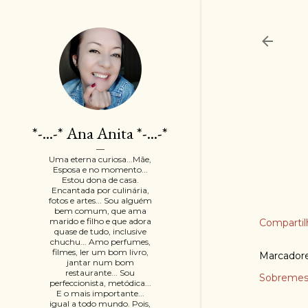
*-...-* Ana Anita *-...-*
Uma eterna curiosa...Mãe,
Esposa e no momento...
Estou dona de casa.
Encantada por culinária,
fotos e artes... Sou alguém
bem comum, que ama
marido e filho e que adora
Compartil
quase de tudo, inclusive
chuchu... Amo perfumes,
filmes, ler um bom livro,
Marcador
jantar num bom
restaurante... Sou
Sobremes
perfeccionista, metódica...
E o mais importante...
igual a todo mundo. Pois,