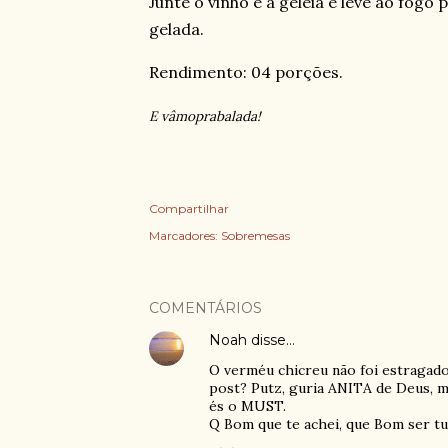
Junte o vinho e a geléia e leve ao fogo 
gelada.
Rendimento: 04 porções.
E vâmoprabalada!
Compartilhar
Marcadores:
Sobremesas
COMENTÁRIOS
Noah
disse…
O verméu chicreu não foi estragado,
post? Putz, guria ANITA de Deus, m
és o MUST.
Q Bom que te achei, que Bom ser tu