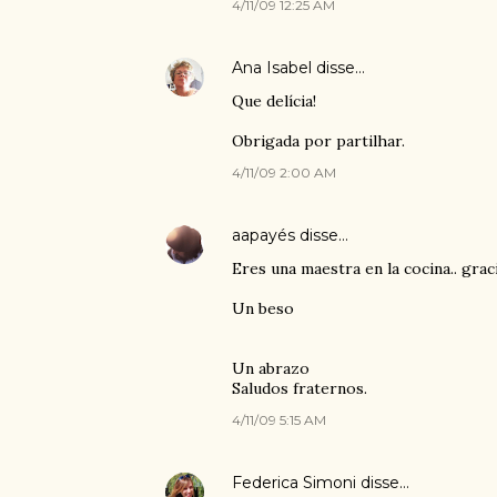
4/11/09 12:25 AM
Ana Isabel
disse…
Que delícia!
Obrigada por partilhar.
4/11/09 2:00 AM
aapayés
disse…
Eres una maestra en la cocina.. grac
Un beso
Un abrazo
Saludos fraternos.
4/11/09 5:15 AM
Federica Simoni
disse…