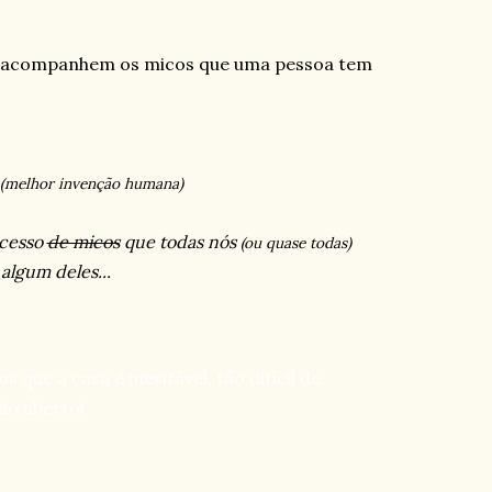
s acompanhem os micos que uma pessoa tem
(melhor invenção humana)
ocesso
de micos
que todas nós
(ou quase todas)
algum deles...
ios que a
cara
é inevitável, tão difícil de
ho aberto!