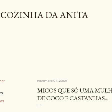
Pular para o conteúdo principal
COZINHA DA ANITA
har
novembro 04, 2009
MICOS QUE SÓ UMA MULH
es
DE COCO E CASTANHAS...
as