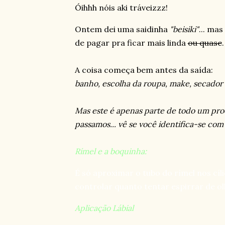
Óihhh nóis aki tráveizzz!
Ontem dei uma saidinha
"beisiki"
... ma
de pagar pra ficar mais linda
ou quase
.
A coisa começa bem antes da saída:
banho, escolha da roupa, make, secador
Mas este é apenas parte de todo um pr
passamos... vê se você identifica-se com 
Rímel e a boquinha:
É só aproximar o tubo do rímel nos cíl
controlar quanto tentar espirrar de ol
Aplicação Lábial