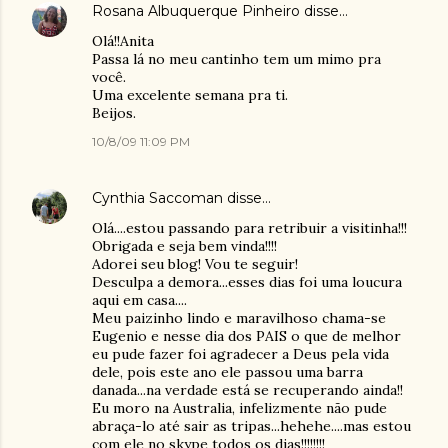
Rosana Albuquerque Pinheiro
disse…
Olá!!Anita
Passa lá no meu cantinho tem um mimo pra
você.
Uma excelente semana pra ti.
Beijos.
10/8/09 11:09 PM
Cynthia Saccoman
disse…
Olá....estou passando para retribuir a visitinha!!!
Obrigada e seja bem vinda!!!!
Adorei seu blog! Vou te seguir!
Desculpa a demora...esses dias foi uma loucura
aqui em casa....
Meu paizinho lindo e maravilhoso chama-se
Eugenio e nesse dia dos PAIS o que de melhor
eu pude fazer foi agradecer a Deus pela vida
dele, pois este ano ele passou uma barra
danada...na verdade está se recuperando ainda!!
Eu moro na Australia, infelizmente não pude
abraça-lo até sair as tripas...hehehe....mas estou
com ele no skype todos os dias!!!!!!!!