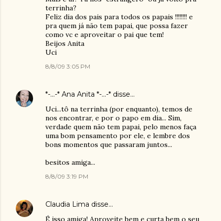
terrinha?
Feliz dia dos pais para todos os papais !!!!!!!! e
pra quem já não tem papai, que possa fazer
como vc e aproveitar o pai que tem!
Beijos Anita
Uci
8/8/09 3:05 PM
*-...-* Ana Anita *-...-*
disse…
Uci...tô na terrinha (por enquanto), temos de
nos encontrar, e por o papo em dia... Sim,
verdade quem não tem papai, pelo menos faça
uma bom pensamento por ele, e lembre dos
bons momentos que passaram juntos...
besitos amiga...
8/8/09 3:19 PM
Claudia Lima
disse…
É isso amiga! Aproveite bem e curta bem o seu