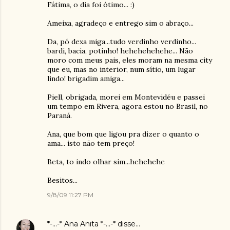
Fátima, o dia foi ótimo... :)
Ameixa, agradeço e entrego sim o abraço...
Da, pó dexa miga...tudo verdinho verdinho...
bardi, bacia, potinho! hehehehehehe... Não
moro com meus pais, eles moram na mesma city
que eu, mas no interior, num sítio, um lugar
lindo! brigadim amiga...
Piell, obrigada, morei em Montevidéu e passei
um tempo em Rivera, agora estou no Brasil, no
Paraná.
Ana, que bom que ligou pra dizer o quanto o
ama... isto não tem preço!
Beta, to indo olhar sim...hehehehe
Besitos...
9/8/09 11:27 PM
*-...-* Ana Anita *-...-*
disse…