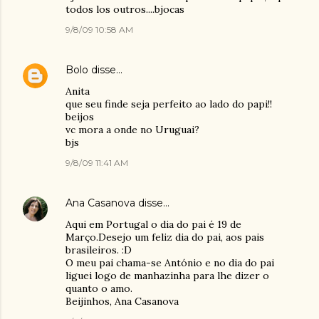
todos los outros....bjocas
9/8/09 10:58 AM
Bolo
disse…
Anita
que seu finde seja perfeito ao lado do papi!!
beijos
vc mora a onde no Uruguai?
bjs
9/8/09 11:41 AM
Ana Casanova
disse…
Aqui em Portugal o dia do pai é 19 de
Março.Desejo um feliz dia do pai, aos pais
brasileiros. :D
O meu pai chama-se António e no dia do pai
liguei logo de manhazinha para lhe dizer o
quanto o amo.
Beijinhos, Ana Casanova