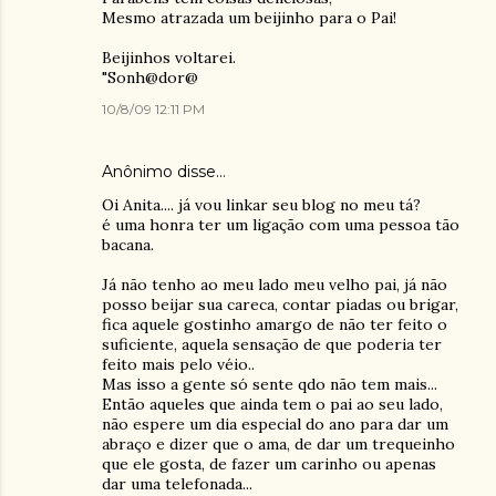
Mesmo atrazada um beijinho para o Pai!
Beijinhos voltarei.
"Sonh@dor@
10/8/09 12:11 PM
Anônimo disse…
Oi Anita.... já vou linkar seu blog no meu tá?
é uma honra ter um ligação com uma pessoa tão
bacana.
Já não tenho ao meu lado meu velho pai, já não
posso beijar sua careca, contar piadas ou brigar,
fica aquele gostinho amargo de não ter feito o
suficiente, aquela sensação de que poderia ter
feito mais pelo véio..
Mas isso a gente só sente qdo não tem mais...
Então aqueles que ainda tem o pai ao seu lado,
não espere um dia especial do ano para dar um
abraço e dizer que o ama, de dar um trequeinho
que ele gosta, de fazer um carinho ou apenas
dar uma telefonada...