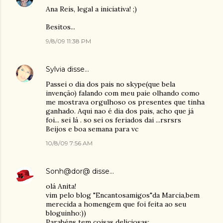
Ana Reis, legal a iniciativa! ;)
Besitos...
9/8/09 11:38 PM
Sylvia
disse…
Passei o dia dos pais no skype(que bela
invenção) falando com meu paie olhando como
me mostrava orgulhoso os presentes que tinha
ganhado. Aqui nao é dia dos pais, acho que já
foi... sei lá . so sei os feriados dai ...rsrsrs
Beijos e boa semana para vc
10/8/09 7:56 AM
Sonh@dor@
disse…
olá Anita!
vim pelo blog "Encantosamigos"da Marcia,bem
merecida a homengem que foi feita ao seu
bloguinho:))
Parabéns tem coisas deliciosas;