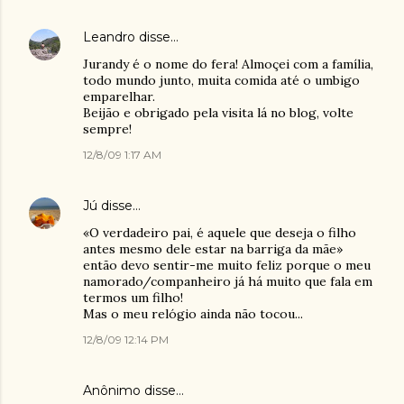
Leandro
disse…
Jurandy é o nome do fera! Almoçei com a família,
todo mundo junto, muita comida até o umbigo
emparelhar.
Beijão e obrigado pela visita lá no blog, volte
sempre!
12/8/09 1:17 AM
Jú
disse…
«O verdadeiro pai, é aquele que deseja o filho
antes mesmo dele estar na barriga da mãe»
então devo sentir-me muito feliz porque o meu
namorado/companheiro já há muito que fala em
termos um filho!
Mas o meu relógio ainda não tocou...
12/8/09 12:14 PM
Anônimo disse…