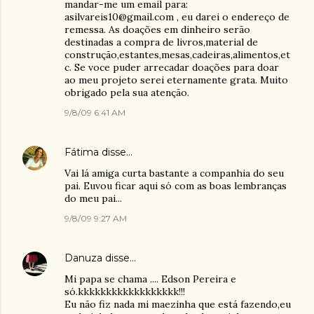
mandar-me um email para:
asilvareis10@gmail.com , eu darei o endereço de
remessa. As doações em dinheiro serão
destinadas a compra de livros,material de
construção,estantes,mesas,cadeiras,alimentos,et
c. Se voce puder arrecadar doações para doar
ao meu projeto serei eternamente grata. Muito
obrigado pela sua atenção.
9/8/09 6:41 AM
Fátima
disse…
Vai lá amiga curta bastante a companhia do seu
pai. Euvou ficar aqui só com as boas lembranças
do meu pai...
9/8/09 9:27 AM
Danuza
disse…
Mi papa se chama .... Edson Pereira e
só.kkkkkkkkkkkkkkkkkk!!!
Eu não fiz nada mi maezinha que está fazendo,eu