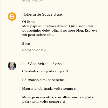
9/8/09 2:35 PM
Roberta de Souza
disse…
Oi linda.
Meu papi se chamava Alvaro. Quer saber um
poucquinho dele? olha lá no meu blog. Escrevi
um post sobre ele...
Bjkas
9/8/09 10:00 PM
*-...-* Ana Anita *-...-*
disse…
Claudinha, obrigada amiga...:0
LA, mando sim...hehehehe...
Maurizio, obrigada, volte sempre ;)
Meus pensamentos, vou olhar sim, obrigada
pela visita, volte sempre! ;)