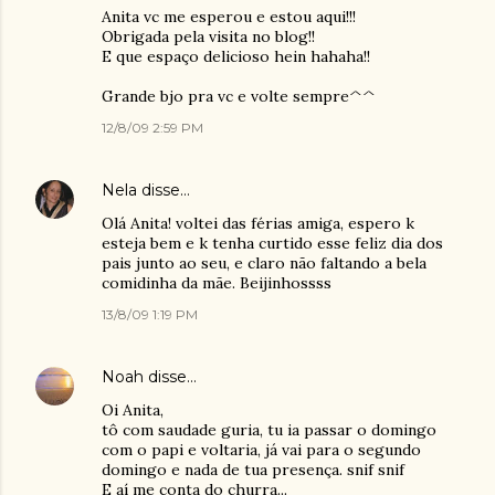
Anita vc me esperou e estou aqui!!!
Obrigada pela visita no blog!!
E que espaço delicioso hein hahaha!!
Grande bjo pra vc e volte sempre^^
12/8/09 2:59 PM
Nela
disse…
Olá Anita! voltei das férias amiga, espero k
esteja bem e k tenha curtido esse feliz dia dos
pais junto ao seu, e claro não faltando a bela
comidinha da mãe. Beijinhossss
13/8/09 1:19 PM
Noah
disse…
Oi Anita,
tô com saudade guria, tu ia passar o domingo
com o papi e voltaria, já vai para o segundo
domingo e nada de tua presença. snif snif
E aí me conta do churra...