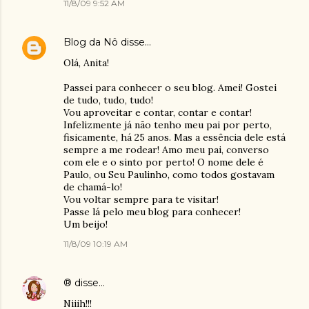
11/8/09 9:52 AM
Blog da Nô
disse…
Olá, Anita!
Passei para conhecer o seu blog. Amei! Gostei
de tudo, tudo, tudo!
Vou aproveitar e contar, contar e contar!
Infelizmente já não tenho meu pai por perto,
fisicamente, há 25 anos. Mas a essência dele está
sempre a me rodear! Amo meu pai, converso
com ele e o sinto por perto! O nome dele é
Paulo, ou Seu Paulinho, como todos gostavam
de chamá-lo!
Vou voltar sempre para te visitar!
Passe lá pelo meu blog para conhecer!
Um beijo!
11/8/09 10:19 AM
®
disse…
Niiih!!!