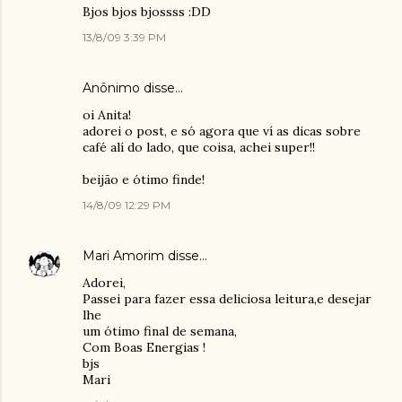
Bjos bjos bjossss :DD
13/8/09 3:39 PM
Anônimo disse…
oi Anita!
adorei o post, e só agora que ví as dicas sobre
café alí do lado, que coisa, achei super!!
beijão e ótimo finde!
14/8/09 12:29 PM
Mari Amorim
disse…
Adorei,
Passei para fazer essa deliciosa leitura,e desejar
lhe
um ótimo final de semana,
Com Boas Energias !
bjs
Mari