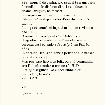
Bêemmquí já discunfiava...o séuVal tem um baita
fazendão q ele disfarça di sítio e a fazenda
chama Uruguai, né mess?!!!
Sô caipira mah num sô boba não fia..:)...:)
Fala pru séuVal quí tenho dóoo du boizin..ô
tadin.:/
Bem q ocê tentô mi inganá mah num tevi jeitô
não....:D
O nome de meu 'painho' é 'Didi' (pros
chegados)...mas ele mora lá no céu, e com
certeza está ceiando c Jesus (q é um Paizão,
né?!)
[E detalhe...Jesus só servia peixinhos...e nãaaao
boizinhos...rsrs]
Mas por isso fico mto feliz pq mió companhia
seu Didi não poderia ter, né não?!! :D
E aí..hj é segunda...kd a receitinha q cê
prometeu, hein?!:)
Bjim, tá?!!!
Vinni
11/8/09 2:21 PM