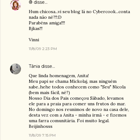
®
disse…
Hum chicosa...vi seu blog lá no Cybercook...conta
nada não né?!!:D
Parabéns amiga!!!!
Bjkas!!!
Vinni
11/8/09 2:23 PM
Tânia
disse…
Que linda homenagem, Anita!
Meu papi se chama Mickolaj, mas ninguém
sabe..hehe todos conhecem como "Seu" Nicola
(bem mais fácil, né?)
Nosso Dia dos Pais começou Sábado, levamos
ele para a praia para comer uns frutos do mar.
No domingo nos reunimos de novo na casa dele,
desta vez com a Anita - minha irmã - e fizemos
uma farra comunitária. Foi muito legal.
Beijinhosss
11/8/09 7:15 PM