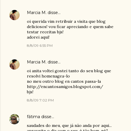
Marcia M.
disse…
oi querida vim retribuir a visita que blog
deliciosos! vou ficar apreciando e quem sabe
testar receitas bjs!
adorei aqui!
8/8/09 6:55 PM
Marcia M.
disse…
oi anita voltei gostei tanto do seu blog que
resolvi homenagea-lo
no meu outro blog en cantos passa-la
http://encantosamigos.blogspot.com/
bjs!
8/8/09 7:02 PM
fátima
disse…
saudades do meu, que já não anda por aqui...
aproveite o dia com o seu, é tão bom, né?