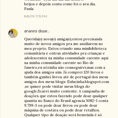
beijos e depois conta como foi o seu dia,
Paula
8/8/09 11:15 PM
anareis
disse…
Querida(o) nova(o) amiga(o),estou precisanda
muito de novos amigos pra me auxiliarem no
meu projeto. Estou criando uma minibiblioteca
comunitária e outras atividades pra crianças e
adolescentes na minha comunidade carente aqui
na minha comunidade carente no Rio de
Janeiro,eu sózinha não conseguirei,mas com a
ajuda dos amigos sim. Já comprei 120 livros e
também ganhei livros até de portugal dos meus
amigos dos meus blogs: Eulucinha.blogspot.com
,se quiser pode visitar meus blogs do
google,ficarei muito contente. A campanha de
doações que estou fazendo pode doar qualquer
quantia no Banco do Brasil agencia 3082-1 conta
9.799-3 ou pode doar livros ou pode doar
máquina de costura ou pode doar retalhos.
Qualquer tipo de doação será bemvinda é só