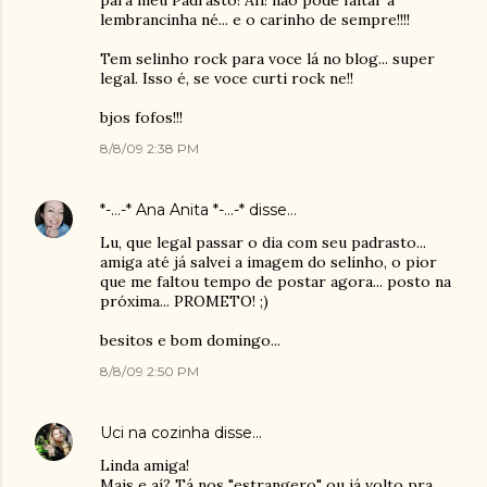
para meu Padrasto! Ah! não pode faltar a
lembrancinha né... e o carinho de sempre!!!!
Tem selinho rock para voce lá no blog... super
legal. Isso é, se voce curti rock ne!!
bjos fofos!!!
8/8/09 2:38 PM
*-...-* Ana Anita *-...-*
disse…
Lu, que legal passar o dia com seu padrasto...
amiga até já salvei a imagem do selinho, o pior
que me faltou tempo de postar agora... posto na
próxima... PROMETO! ;)
besitos e bom domingo...
8/8/09 2:50 PM
Uci na cozinha
disse…
Linda amiga!
Mais e aí? Tá nos "estrangero" ou já volto pra