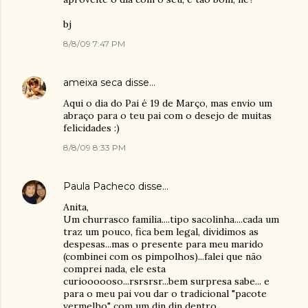
bj
8/8/09 7:47 PM
ameixa seca
disse…
Aqui o dia do Pai é 19 de Março, mas envio um
abraço para o teu pai com o desejo de muitas
felicidades :)
8/8/09 8:33 PM
Paula Pacheco
disse…
Anita,
Um churrasco familia....tipo sacolinha....cada um
traz um pouco, fica bem legal, dividimos as
despesas...mas o presente para meu marido
(combinei com os pimpolhos)...falei que não
comprei nada, ele esta
curioooooso...rsrsrsr...bem surpresa sabe... e
para o meu pai vou dar o tradicional "pacote
vermelho" com um din din dentro.