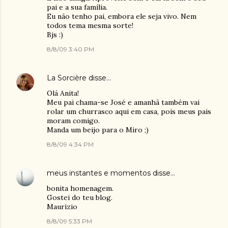
pai e a sua família.
Eu não tenho pai, embora ele seja vivo. Nem
todos tema mesma sorte!
Bjs :)
8/8/09 3:40 PM
La Sorcière
disse…
Olá Anita!
Meu pai chama-se José e amanhã também vai
rolar um churrasco aqui em casa, pois meus pais
moram comigo.
Manda um beijo para o Miro ;)
8/8/09 4:34 PM
meus instantes e momentos
disse…
bonita homenagem.
Gostei do teu blog.
Maurizio
8/8/09 5:33 PM