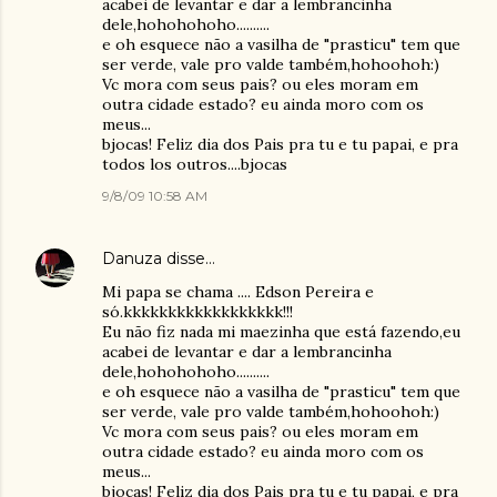
acabei de levantar e dar a lembrancinha
dele,hohohohoho..........
e oh esquece não a vasilha de "prasticu" tem que
ser verde, vale pro valde também,hohoohoh:)
Vc mora com seus pais? ou eles moram em
outra cidade estado? eu ainda moro com os
meus...
bjocas! Feliz dia dos Pais pra tu e tu papai, e pra
todos los outros....bjocas
9/8/09 10:58 AM
Danuza
disse…
Mi papa se chama .... Edson Pereira e
só.kkkkkkkkkkkkkkkkkk!!!
Eu não fiz nada mi maezinha que está fazendo,eu
acabei de levantar e dar a lembrancinha
dele,hohohohoho..........
e oh esquece não a vasilha de "prasticu" tem que
ser verde, vale pro valde também,hohoohoh:)
Vc mora com seus pais? ou eles moram em
outra cidade estado? eu ainda moro com os
meus...
bjocas! Feliz dia dos Pais pra tu e tu papai, e pra