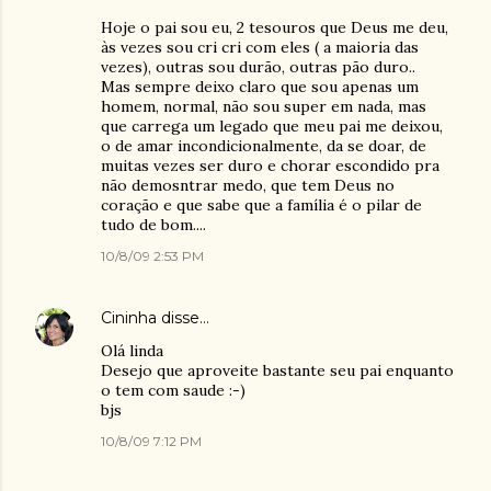
Hoje o pai sou eu, 2 tesouros que Deus me deu,
às vezes sou cri cri com eles ( a maioria das
vezes), outras sou durão, outras pão duro..
Mas sempre deixo claro que sou apenas um
homem, normal, não sou super em nada, mas
que carrega um legado que meu pai me deixou,
o de amar incondicionalmente, da se doar, de
muitas vezes ser duro e chorar escondido pra
não demosntrar medo, que tem Deus no
coração e que sabe que a família é o pilar de
tudo de bom....
10/8/09 2:53 PM
Cininha
disse…
Olá linda
Desejo que aproveite bastante seu pai enquanto
o tem com saude :-)
bjs
10/8/09 7:12 PM