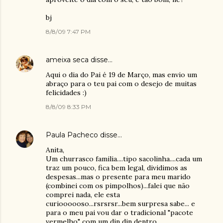
bj
8/8/09 7:47 PM
ameixa seca
disse…
Aqui o dia do Pai é 19 de Março, mas envio um
abraço para o teu pai com o desejo de muitas
felicidades :)
8/8/09 8:33 PM
Paula Pacheco
disse…
Anita,
Um churrasco familia....tipo sacolinha....cada um
traz um pouco, fica bem legal, dividimos as
despesas...mas o presente para meu marido
(combinei com os pimpolhos)...falei que não
comprei nada, ele esta
curioooooso...rsrsrsr...bem surpresa sabe... e
para o meu pai vou dar o tradicional "pacote
vermelho" com um din din dentro.