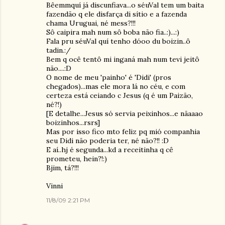
Bêemmquí já discunfiava...o séuVal tem um baita
fazendão q ele disfarça di sítio e a fazenda
chama Uruguai, né mess?!!!
Sô caipira mah num sô boba não fia..:)...:)
Fala pru séuVal quí tenho dóoo du boizin..ô
tadin.:/
Bem q ocê tentô mi inganá mah num tevi jeitô
não....:D
O nome de meu 'painho' é 'Didi' (pros
chegados)...mas ele mora lá no céu, e com
certeza está ceiando c Jesus (q é um Paizão,
né?!)
[E detalhe...Jesus só servia peixinhos...e nãaaao
boizinhos...rsrs]
Mas por isso fico mto feliz pq mió companhia
seu Didi não poderia ter, né não?!! :D
E aí..hj é segunda...kd a receitinha q cê
prometeu, hein?!:)
Bjim, tá?!!!
Vinni
11/8/09 2:21 PM