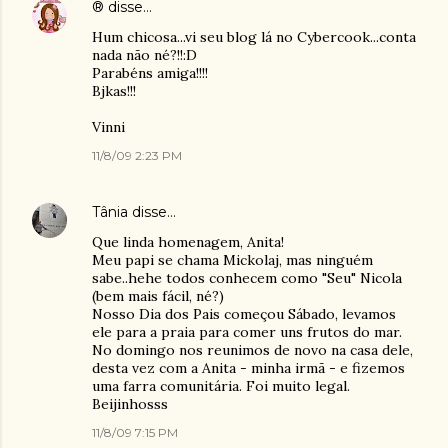
®
disse…
Hum chicosa...vi seu blog lá no Cybercook...conta
nada não né?!!:D
Parabéns amiga!!!!
Bjkas!!!
Vinni
11/8/09 2:23 PM
Tânia
disse…
Que linda homenagem, Anita!
Meu papi se chama Mickolaj, mas ninguém
sabe..hehe todos conhecem como "Seu" Nicola
(bem mais fácil, né?)
Nosso Dia dos Pais começou Sábado, levamos
ele para a praia para comer uns frutos do mar.
No domingo nos reunimos de novo na casa dele,
desta vez com a Anita - minha irmã - e fizemos
uma farra comunitária. Foi muito legal.
Beijinhosss
11/8/09 7:15 PM