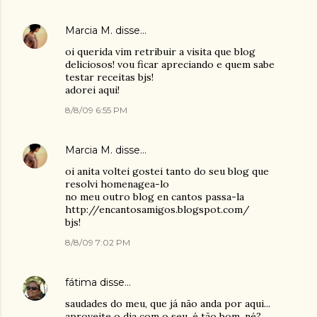
Marcia M.
disse…
oi querida vim retribuir a visita que blog
deliciosos! vou ficar apreciando e quem sabe
testar receitas bjs!
adorei aqui!
8/8/09 6:55 PM
Marcia M.
disse…
oi anita voltei gostei tanto do seu blog que
resolvi homenagea-lo
no meu outro blog en cantos passa-la
http://encantosamigos.blogspot.com/
bjs!
8/8/09 7:02 PM
fátima
disse…
saudades do meu, que já não anda por aqui...
aproveite o dia com o seu, é tão bom, né?