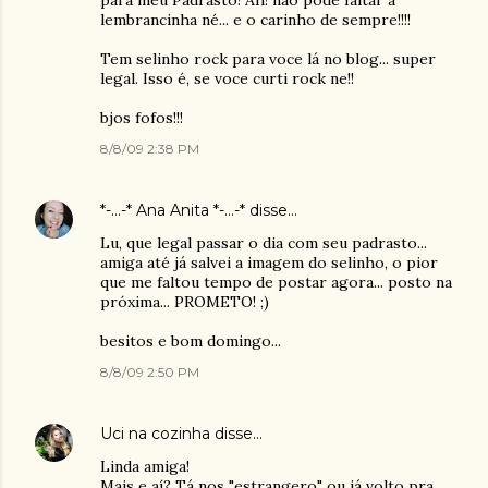
para meu Padrasto! Ah! não pode faltar a
lembrancinha né... e o carinho de sempre!!!!
Tem selinho rock para voce lá no blog... super
legal. Isso é, se voce curti rock ne!!
bjos fofos!!!
8/8/09 2:38 PM
*-...-* Ana Anita *-...-*
disse…
Lu, que legal passar o dia com seu padrasto...
amiga até já salvei a imagem do selinho, o pior
que me faltou tempo de postar agora... posto na
próxima... PROMETO! ;)
besitos e bom domingo...
8/8/09 2:50 PM
Uci na cozinha
disse…
Linda amiga!
Mais e aí? Tá nos "estrangero" ou já volto pra