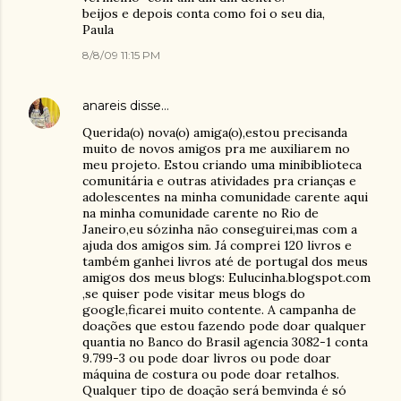
beijos e depois conta como foi o seu dia,
Paula
8/8/09 11:15 PM
anareis
disse…
Querida(o) nova(o) amiga(o),estou precisanda
muito de novos amigos pra me auxiliarem no
meu projeto. Estou criando uma minibiblioteca
comunitária e outras atividades pra crianças e
adolescentes na minha comunidade carente aqui
na minha comunidade carente no Rio de
Janeiro,eu sózinha não conseguirei,mas com a
ajuda dos amigos sim. Já comprei 120 livros e
também ganhei livros até de portugal dos meus
amigos dos meus blogs: Eulucinha.blogspot.com
,se quiser pode visitar meus blogs do
google,ficarei muito contente. A campanha de
doações que estou fazendo pode doar qualquer
quantia no Banco do Brasil agencia 3082-1 conta
9.799-3 ou pode doar livros ou pode doar
máquina de costura ou pode doar retalhos.
Qualquer tipo de doação será bemvinda é só