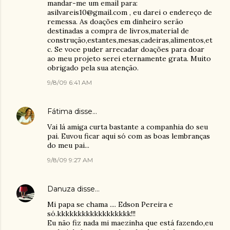
mandar-me um email para:
asilvareis10@gmail.com , eu darei o endereço de
remessa. As doações em dinheiro serão
destinadas a compra de livros,material de
construção,estantes,mesas,cadeiras,alimentos,et
c. Se voce puder arrecadar doações para doar
ao meu projeto serei eternamente grata. Muito
obrigado pela sua atenção.
9/8/09 6:41 AM
Fátima
disse…
Vai lá amiga curta bastante a companhia do seu
pai. Euvou ficar aqui só com as boas lembranças
do meu pai...
9/8/09 9:27 AM
Danuza
disse…
Mi papa se chama .... Edson Pereira e
só.kkkkkkkkkkkkkkkkkk!!!
Eu não fiz nada mi maezinha que está fazendo,eu