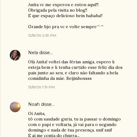
Anita vc me esperou e estou aqui!!!
Obrigada pela visita no blog!!
E que espaço delicioso hein hahaha!!
Grande bjo pra vc e volte sempre^^
12/8/09 2:59 PM
Nela
disse…
Olá Anita! voltei das férias amiga, espero k
esteja bem e k tenha curtido esse feliz dia dos
pais junto ao seu, e claro não faltando a bela
comidinha da mãe. Beijinhossss
13/8/09 1:19 PM
Noah
disse…
Oi Anita,
tô com saudade guria, tu ia passar o domingo
com o papi e voltaria, já vai para o segundo
domingo e nada de tua presença. snif snif
E aí me conta do churra...