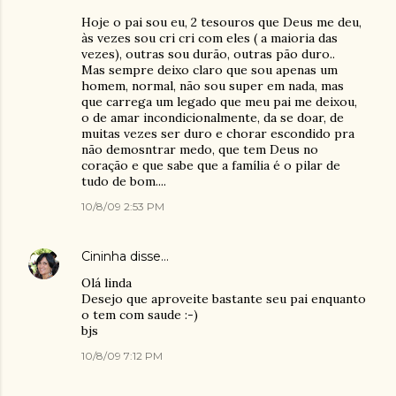
Hoje o pai sou eu, 2 tesouros que Deus me deu,
às vezes sou cri cri com eles ( a maioria das
vezes), outras sou durão, outras pão duro..
Mas sempre deixo claro que sou apenas um
homem, normal, não sou super em nada, mas
que carrega um legado que meu pai me deixou,
o de amar incondicionalmente, da se doar, de
muitas vezes ser duro e chorar escondido pra
não demosntrar medo, que tem Deus no
coração e que sabe que a família é o pilar de
tudo de bom....
10/8/09 2:53 PM
Cininha
disse…
Olá linda
Desejo que aproveite bastante seu pai enquanto
o tem com saude :-)
bjs
10/8/09 7:12 PM