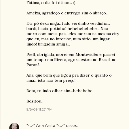
Fátima, o dia foi ótimo... :)
Ameixa, agradeço e entrego sim o abraço...
Da, pó dexa miga...tudo verdinho verdinho...
bardi, bacia, potinho! hehehehehehe... Não
moro com meus pais, eles moram na mesma city
que eu, mas no interior, num sítio, um lugar
lindo! brigadim amiga...
Piell, obrigada, morei em Montevidéu e passei
um tempo em Rivera, agora estou no Brasil, no
Paraná.
Ana, que bom que ligou pra dizer o quanto o
ama... isto não tem preço!
Beta, to indo olhar sim...hehehehe
Besitos...
9/8/09 11:27 PM
*-...-* Ana Anita *-...-*
disse…