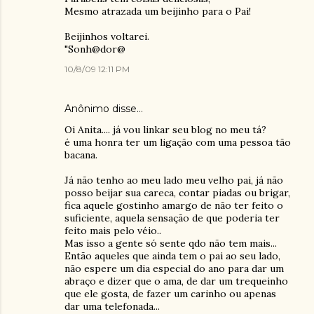
Mesmo atrazada um beijinho para o Pai!
Beijinhos voltarei.
"Sonh@dor@
10/8/09 12:11 PM
Anônimo disse…
Oi Anita.... já vou linkar seu blog no meu tá?
é uma honra ter um ligação com uma pessoa tão
bacana.
Já não tenho ao meu lado meu velho pai, já não
posso beijar sua careca, contar piadas ou brigar,
fica aquele gostinho amargo de não ter feito o
suficiente, aquela sensação de que poderia ter
feito mais pelo véio..
Mas isso a gente só sente qdo não tem mais...
Então aqueles que ainda tem o pai ao seu lado,
não espere um dia especial do ano para dar um
abraço e dizer que o ama, de dar um trequeinho
que ele gosta, de fazer um carinho ou apenas
dar uma telefonada...