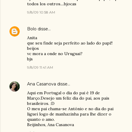
todos los outros....bjocas
9/8/09 10:58 AM
Bolo
disse…
Anita
que seu finde seja perfeito ao lado do papi!!
beijos
vc mora a onde no Uruguai?
bjs
9/8/09 11:41 AM
Ana Casanova
disse…
Aqui em Portugal o dia do pai é 19 de
Março.Desejo um feliz dia do pai, aos pais
brasileiros. :D
O meu pai chama-se António e no dia do pai
liguei logo de manhazinha para lhe dizer o
quanto o amo.
Beijinhos, Ana Casanova