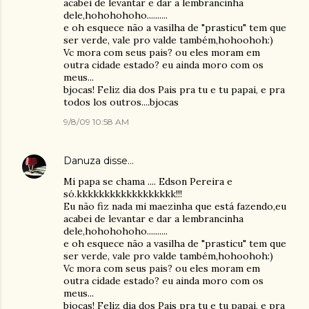
acabei de levantar e dar a lembrancinha
dele,hohohohoho..........
e oh esquece não a vasilha de "prasticu" tem que
ser verde, vale pro valde também,hohoohoh:)
Vc mora com seus pais? ou eles moram em
outra cidade estado? eu ainda moro com os
meus...
bjocas! Feliz dia dos Pais pra tu e tu papai, e pra
todos los outros....bjocas
9/8/09 10:58 AM
Danuza
disse…
Mi papa se chama .... Edson Pereira e
só.kkkkkkkkkkkkkkkkkk!!!
Eu não fiz nada mi maezinha que está fazendo,eu
acabei de levantar e dar a lembrancinha
dele,hohohohoho..........
e oh esquece não a vasilha de "prasticu" tem que
ser verde, vale pro valde também,hohoohoh:)
Vc mora com seus pais? ou eles moram em
outra cidade estado? eu ainda moro com os
meus...
bjocas! Feliz dia dos Pais pra tu e tu papai, e pra