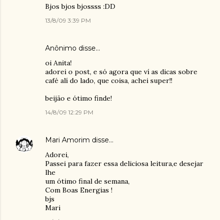
Bjos bjos bjossss :DD
13/8/09 3:39 PM
Anônimo disse…
oi Anita!
adorei o post, e só agora que ví as dicas sobre
café alí do lado, que coisa, achei super!!
beijão e ótimo finde!
14/8/09 12:29 PM
Mari Amorim
disse…
Adorei,
Passei para fazer essa deliciosa leitura,e desejar
lhe
um ótimo final de semana,
Com Boas Energias !
bjs
Mari