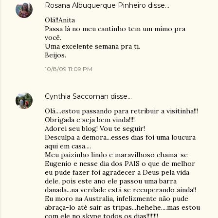
Rosana Albuquerque Pinheiro
disse…
Olá!!Anita
Passa lá no meu cantinho tem um mimo pra
você.
Uma excelente semana pra ti.
Beijos.
10/8/09 11:09 PM
Cynthia Saccoman
disse…
Olá....estou passando para retribuir a visitinha!!!
Obrigada e seja bem vinda!!!!
Adorei seu blog! Vou te seguir!
Desculpa a demora...esses dias foi uma loucura
aqui em casa....
Meu paizinho lindo e maravilhoso chama-se
Eugenio e nesse dia dos PAIS o que de melhor
eu pude fazer foi agradecer a Deus pela vida
dele, pois este ano ele passou uma barra
danada...na verdade está se recuperando ainda!!
Eu moro na Australia, infelizmente não pude
abraça-lo até sair as tripas...hehehe....mas estou
com ele no skype todos os dias!!!!!!!!