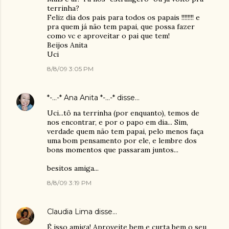
terrinha?
Feliz dia dos pais para todos os papais !!!!!!!! e
pra quem já não tem papai, que possa fazer
como vc e aproveitar o pai que tem!
Beijos Anita
Uci
8/8/09 3:05 PM
*-...-* Ana Anita *-...-*
disse…
Uci...tô na terrinha (por enquanto), temos de
nos encontrar, e por o papo em dia... Sim,
verdade quem não tem papai, pelo menos faça
uma bom pensamento por ele, e lembre dos
bons momentos que passaram juntos...
besitos amiga...
8/8/09 3:19 PM
Claudia Lima
disse…
É isso amiga! Aproveite bem e curta bem o seu