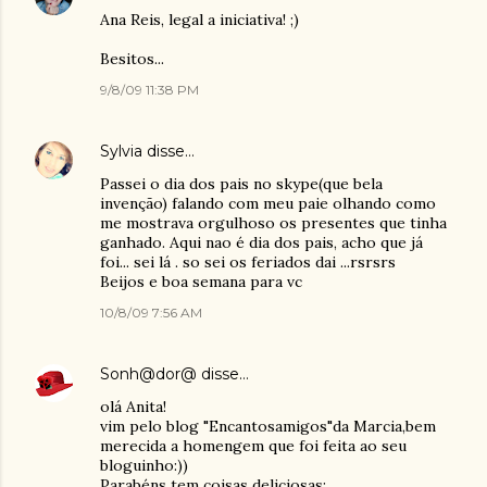
Ana Reis, legal a iniciativa! ;)
Besitos...
9/8/09 11:38 PM
Sylvia
disse…
Passei o dia dos pais no skype(que bela
invenção) falando com meu paie olhando como
me mostrava orgulhoso os presentes que tinha
ganhado. Aqui nao é dia dos pais, acho que já
foi... sei lá . so sei os feriados dai ...rsrsrs
Beijos e boa semana para vc
10/8/09 7:56 AM
Sonh@dor@
disse…
olá Anita!
vim pelo blog "Encantosamigos"da Marcia,bem
merecida a homengem que foi feita ao seu
bloguinho:))
Parabéns tem coisas deliciosas;