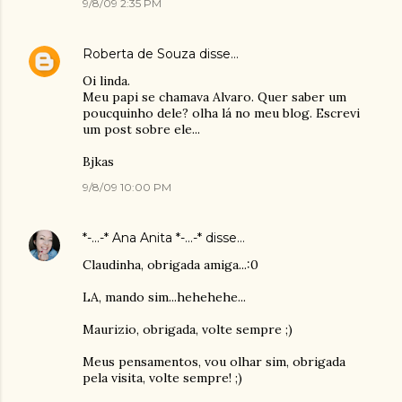
9/8/09 2:35 PM
Roberta de Souza
disse…
Oi linda.
Meu papi se chamava Alvaro. Quer saber um
poucquinho dele? olha lá no meu blog. Escrevi
um post sobre ele...
Bjkas
9/8/09 10:00 PM
*-...-* Ana Anita *-...-*
disse…
Claudinha, obrigada amiga...:0
LA, mando sim...hehehehe...
Maurizio, obrigada, volte sempre ;)
Meus pensamentos, vou olhar sim, obrigada
pela visita, volte sempre! ;)