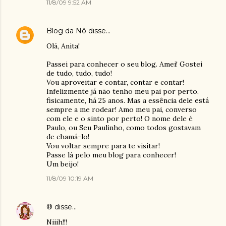
11/8/09 9:52 AM
Blog da Nô
disse…
Olá, Anita!
Passei para conhecer o seu blog. Amei! Gostei
de tudo, tudo, tudo!
Vou aproveitar e contar, contar e contar!
Infelizmente já não tenho meu pai por perto,
fisicamente, há 25 anos. Mas a essência dele está
sempre a me rodear! Amo meu pai, converso
com ele e o sinto por perto! O nome dele é
Paulo, ou Seu Paulinho, como todos gostavam
de chamá-lo!
Vou voltar sempre para te visitar!
Passe lá pelo meu blog para conhecer!
Um beijo!
11/8/09 10:19 AM
®
disse…
Niiih!!!