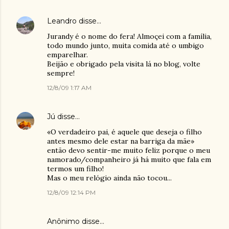
Leandro
disse…
Jurandy é o nome do fera! Almoçei com a família,
todo mundo junto, muita comida até o umbigo
emparelhar.
Beijão e obrigado pela visita lá no blog, volte
sempre!
12/8/09 1:17 AM
Jú
disse…
«O verdadeiro pai, é aquele que deseja o filho
antes mesmo dele estar na barriga da mãe»
então devo sentir-me muito feliz porque o meu
namorado/companheiro já há muito que fala em
termos um filho!
Mas o meu relógio ainda não tocou...
12/8/09 12:14 PM
Anônimo disse…