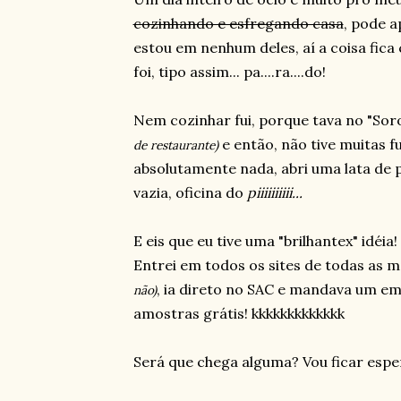
cozinhando e esfregando casa
, pode a
estou em nenhum deles, aí a coisa fic
foi, tipo assim... pa....ra....do!
Nem cozinhar fui, porque tava no "So
e então, não tive muitas f
de restaurante)
absolutamente nada, abri uma lata de 
vazia, oficina do
piiiiiiiiii...
E eis que eu tive uma "brilhantex" idéia!
Entrei em todos os sites de todas as m
, ia direto no SAC e mandava um em
não)
amostras grátis! kkkkkkkkkkkkk
Será que chega alguma? Vou ficar esper