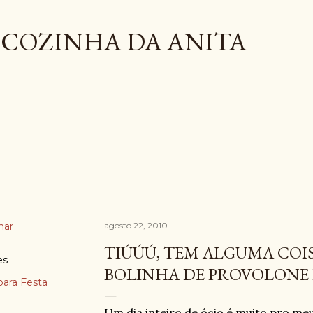
Pular para o conteúdo principal
COZINHA DA ANITA
har
agosto 22, 2010
TIÚÚÚ, TEM ALGUMA COI
es
BOLINHA DE PROVOLONE 
para Festa
Um dia inteiro de ócio é muito pro me