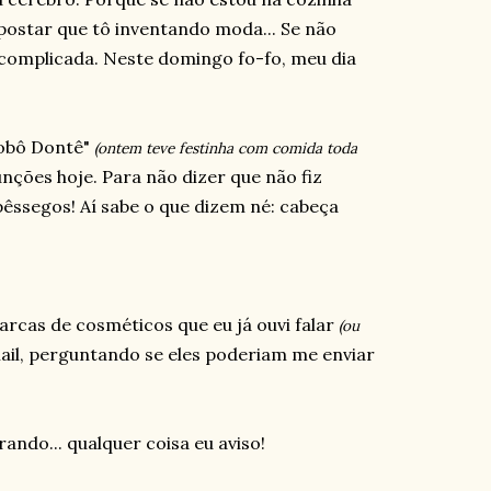
postar que tô inventando moda... Se não
a complicada. Neste domingo fo-fo, meu dia
robô Dontê"
(ontem teve festinha com comida toda
unções hoje. Para não dizer que não fiz
pêssegos! Aí sabe o que dizem né: cabeça
arcas de cosméticos que eu já ouvi falar
(ou
ail, perguntando se eles poderiam me enviar
ando... qualquer coisa eu aviso!