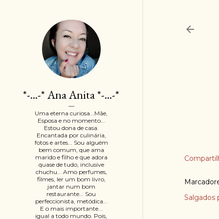
*-...-* Ana Anita *-...-*
Uma eterna curiosa...Mãe,
Esposa e no momento...
Estou dona de casa.
Encantada por culinária,
fotos e artes... Sou alguém
bem comum, que ama
marido e filho e que adora
Compartil
quase de tudo, inclusive
chuchu... Amo perfumes,
filmes, ler um bom livro,
Marcador
jantar num bom
restaurante... Sou
Salgados 
perfeccionista, metódica...
E o mais importante...
igual a todo mundo. Pois,