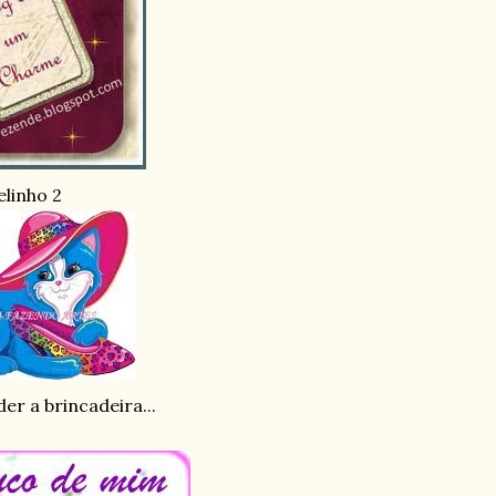
elinho 2
der a brincadeira...