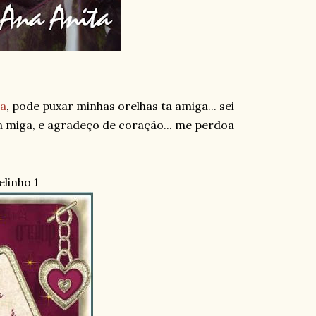
ha
, pode puxar minhas orelhas ta amiga... sei
ga miga, e agradeço de coração... me perdoa
elinho 1