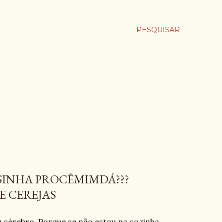
PESQUISAR
SINHA PROCÊMIMDÁ???
E CEREJAS
u cérebro. Porque se não estou na cozinha