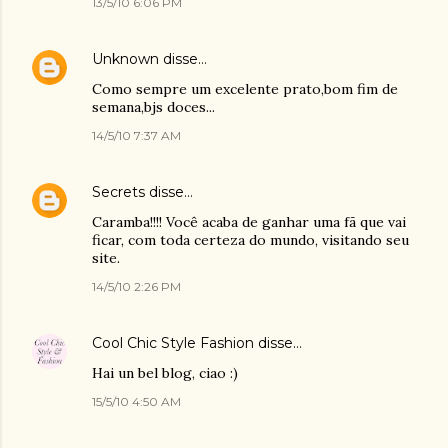
13/5/10 6:06 PM
Unknown
disse…
Como sempre um excelente prato,bom fim de
semana,bjs doces...
14/5/10 7:37 AM
Secrets
disse…
Caramba!!!! Você acaba de ganhar uma fã que vai
ficar, com toda certeza do mundo, visitando seu
site.
14/5/10 2:26 PM
Cool Chic Style Fashion
disse…
Hai un bel blog, ciao :)
15/5/10 4:50 AM