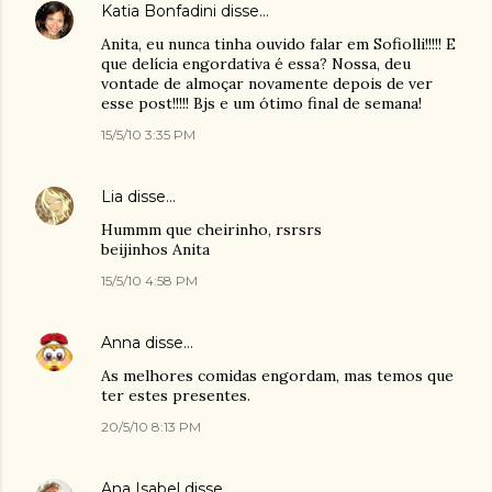
Katia Bonfadini
disse…
Anita, eu nunca tinha ouvido falar em Sofiolli!!!!! E
que delícia engordativa é essa? Nossa, deu
vontade de almoçar novamente depois de ver
esse post!!!!! Bjs e um ótimo final de semana!
15/5/10 3:35 PM
Lia
disse…
Hummm que cheirinho, rsrsrs
beijinhos Anita
15/5/10 4:58 PM
Anna
disse…
As melhores comidas engordam, mas temos que
ter estes presentes.
20/5/10 8:13 PM
Ana Isabel
disse…