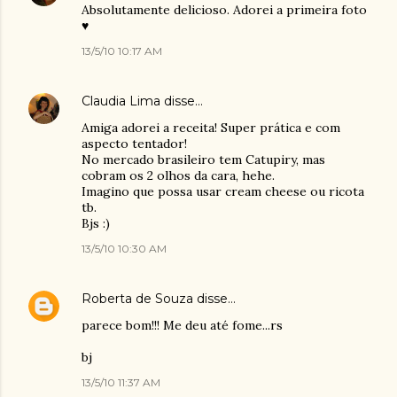
Absolutamente delicioso. Adorei a primeira foto
♥
13/5/10 10:17 AM
Claudia Lima
disse…
Amiga adorei a receita! Super prática e com
aspecto tentador!
No mercado brasileiro tem Catupiry, mas
cobram os 2 olhos da cara, hehe.
Imagino que possa usar cream cheese ou ricota
tb.
Bjs :)
13/5/10 10:30 AM
Roberta de Souza
disse…
parece bom!!! Me deu até fome...rs
bj
13/5/10 11:37 AM