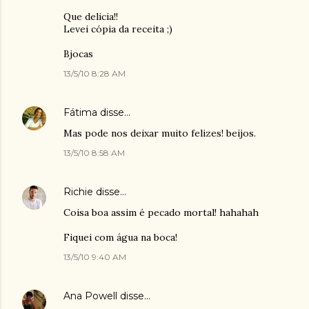
Que delicia!!
Levei cópia da receita ;)
Bjocas
13/5/10 8:28 AM
Fátima
disse…
Mas pode nos deixar muito felizes! beijos.
13/5/10 8:58 AM
Richie
disse…
Coisa boa assim é pecado mortal! hahahah
Fiquei com água na boca!
13/5/10 9:40 AM
Ana Powell
disse…