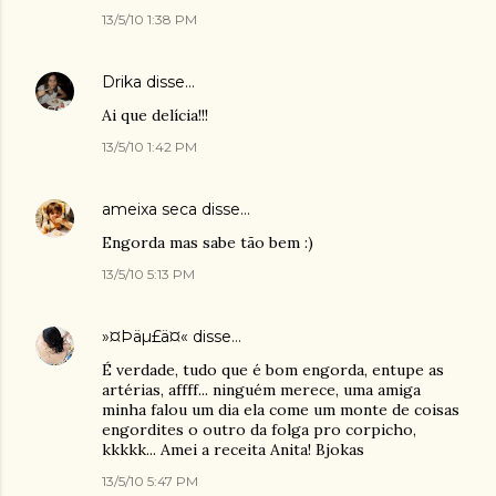
13/5/10 1:38 PM
Drika
disse…
Ai que delícia!!!
13/5/10 1:42 PM
ameixa seca
disse…
Engorda mas sabe tão bem :)
13/5/10 5:13 PM
»¤Þäµ£ä¤«
disse…
É verdade, tudo que é bom engorda, entupe as
artérias, affff... ninguém merece, uma amiga
minha falou um dia ela come um monte de coisas
engordites o outro da folga pro corpicho,
kkkkk... Amei a receita Anita! Bjokas
13/5/10 5:47 PM