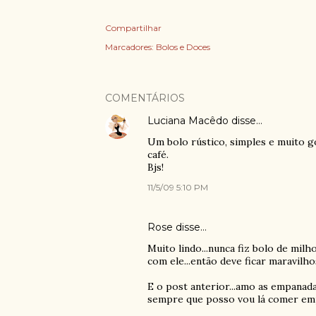
Compartilhar
Marcadores:
Bolos e Doces
COMENTÁRIOS
Luciana Macêdo
disse…
Um bolo rústico, simples e muito 
café.
Bjs!
11/5/09 5:10 PM
Rose
disse…
Muito lindo...nunca fiz bolo de milh
com ele...então deve ficar maravilhos
E o post anterior...amo as empanada
sempre que posso vou lá comer empan