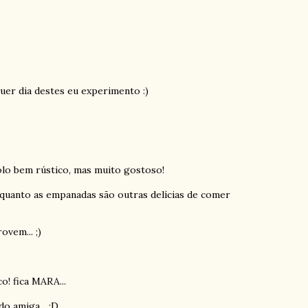
uer dia destes eu experimento :)
olo bem rústico, mas muito gostoso!
. quanto as empanadas são outras delícias de comer
vem... ;)
o! fica MARA...
o amiga... :D