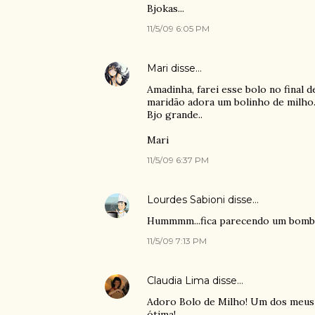
Bjokas...
11/5/09 6:05 PM
Mari
disse…
Amadinha, farei esse bolo no final d
maridão adora um bolinho de milho...
Bjo grande..
Mari
11/5/09 6:37 PM
Lourdes Sabioni
disse…
Hummmm...fica parecendo um bomboc
11/5/09 7:13 PM
Claudia Lima
disse…
Adoro Bolo de Milho! Um dos meus fa
ótima!