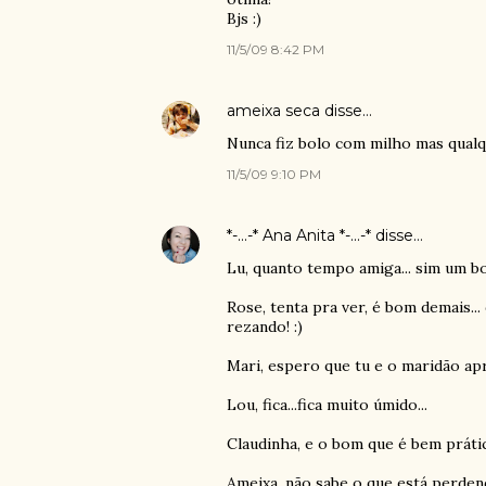
Bjs :)
11/5/09 8:42 PM
ameixa seca
disse…
Nunca fiz bolo com milho mas qualq
11/5/09 9:10 PM
*-...-* Ana Anita *-...-*
disse…
Lu, quanto tempo amiga... sim um b
Rose, tenta pra ver, é bom demais..
rezando! :)
Mari, espero que tu e o maridão apro
Lou, fica...fica muito úmido...
Claudinha, e o bom que é bem prátic
Ameixa, não sabe o que está perdend