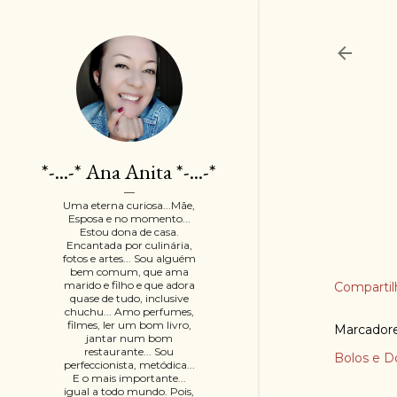
*-...-* Ana Anita *-...-*
Uma eterna curiosa...Mãe,
Esposa e no momento...
Estou dona de casa.
Encantada por culinária,
fotos e artes... Sou alguém
bem comum, que ama
marido e filho e que adora
Compartil
quase de tudo, inclusive
chuchu... Amo perfumes,
filmes, ler um bom livro,
Marcador
jantar num bom
restaurante... Sou
Bolos e D
perfeccionista, metódica...
E o mais importante...
igual a todo mundo. Pois,