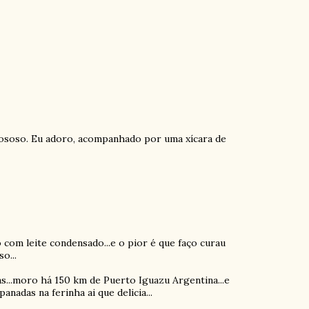
gososo. Eu adoro, acompanhado por uma xícara de
o com leite condensado...e o pior é que faço curau
o...
s...moro há 150 km de Puerto Iguazu Argentina...e
adas na ferinha ai que delicia...