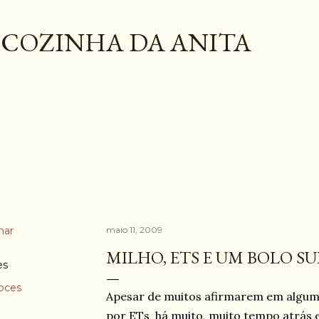
Pular para o conteúdo principal
COZINHA DA ANITA
har
maio 11, 2009
MILHO, ETS E UM BOLO SUPE
es
oces
Apesar de muitos afirmarem em algumas
por ETs há muito, muito tempo atrás e 