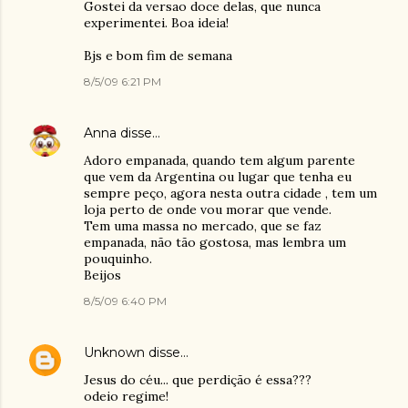
Gostei da versao doce delas, que nunca
experimentei. Boa ideia!
Bjs e bom fim de semana
8/5/09 6:21 PM
Anna
disse…
Adoro empanada, quando tem algum parente
que vem da Argentina ou lugar que tenha eu
sempre peço, agora nesta outra cidade , tem um
loja perto de onde vou morar que vende.
Tem uma massa no mercado, que se faz
empanada, não tão gostosa, mas lembra um
pouquinho.
Beijos
8/5/09 6:40 PM
Unknown
disse…
Jesus do céu... que perdição é essa???
odeio regime!