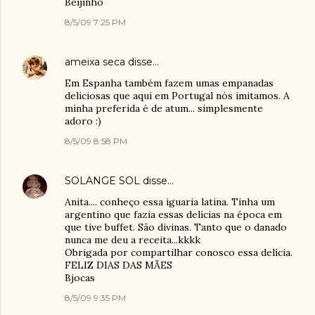
Beijinho
8/5/09 7:25 PM
ameixa seca
disse…
Em Espanha também fazem umas empanadas
deliciosas que aqui em Portugal nós imitamos. A
minha preferida é de atum... simplesmente
adoro :)
8/5/09 8:58 PM
SOLANGE SOL
disse…
Anita.... conheço essa iguaria latina. Tinha um
argentino que fazia essas delícias na época em
que tive buffet. São divinas. Tanto que o danado
nunca me deu a receita...kkkk
Obrigada por compartilhar conosco essa delícia.
FELIZ DIAS DAS MÃES
Bjocas
8/5/09 9:35 PM