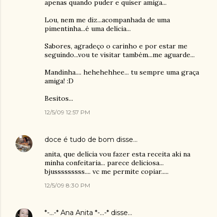
apenas quando puder e quiser amiga...
Lou, nem me diz...acompanhada de uma
pimentinha...é uma delícia...
Sabores, agradeço o carinho e por estar me
seguindo...vou te visitar também...me aguarde...
Mandinha.... hehehehhee... tu sempre uma graça
amiga! :D
Besitos...
12/5/09 12:57 PM
doce é tudo de bom
disse…
anita, que delícia vou fazer esta receita aki na
minha confeitaria... parece deliciosa...
bjusssssssss.... vc me permite copiar.....
12/5/09 8:30 PM
*-...-* Ana Anita *-...-*
disse…