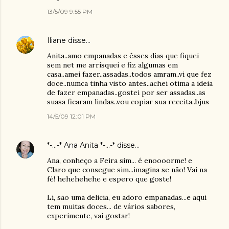
13/5/09 9:55 PM
Iliane
disse…
Anita..amo empanadas e êsses dias que fiquei
sem net me arrisquei e fiz algumas em
casa..amei fazer..assadas..todos amram..vi que fez
doce..numca tinha visto antes..achei otima a ideia
de fazer empanadas..gostei por ser assadas..as
suasa ficaram lindas..vou copiar sua receita..bjus
14/5/09 12:01 PM
*-...-* Ana Anita *-...-*
disse…
Ana, conheço a Feira sim... é enoooorme! e
Claro que consegue sim...imagina se não! Vai na
fé! hehehehehe e espero que goste!
Li, são uma delicia, eu adoro empanadas...e aqui
tem muitas doces... de vários sabores,
experimente, vai gostar!