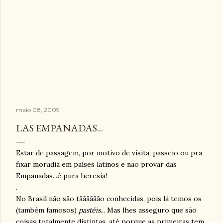
maio 08, 2009
LAS EMPANADAS...
Estar de passagem, por motivo de visita, passeio ou pra
fixar moradia em países latinos e não provar das
Empanadas...é pura heresia!
.
No Brasil não são
tãããããão
conhecidas, pois lá temos os
(também famosos)
pastéis
... Mas lhes asseguro que são
coisas totalmente distintas, até porque as primeiras tem