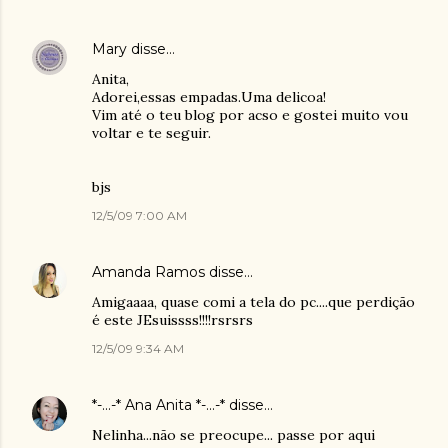
Mary
disse…
Anita,
Adorei,essas empadas.Uma delicoa!
Vim até o teu blog por acso e gostei muito vou
voltar e te seguir.
bjs
12/5/09 7:00 AM
Amanda Ramos
disse…
Amigaaaa, quase comi a tela do pc....que perdição
é este JEsuissss!!!!rsrsrs
12/5/09 9:34 AM
*-...-* Ana Anita *-...-*
disse…
Nelinha...não se preocupe... passe por aqui