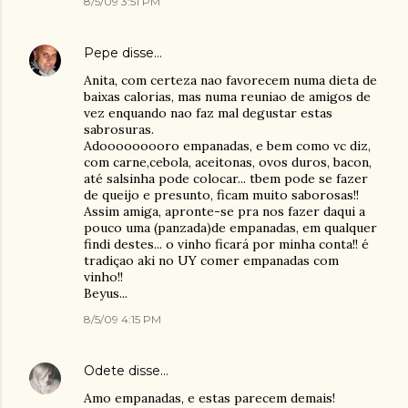
8/5/09 3:51 PM
Pepe
disse…
Anita, com certeza nao favorecem numa dieta de
baixas calorias, mas numa reuniao de amigos de
vez enquando nao faz mal degustar estas
sabrosuras.
Adooooooooro empanadas, e bem como vc diz,
com carne,cebola, aceitonas, ovos duros, bacon,
até salsinha pode colocar... tbem pode se fazer
de queijo e presunto, ficam muito saborosas!!
Assim amiga, apronte-se pra nos fazer daqui a
pouco uma (panzada)de empanadas, em qualquer
findi destes... o vinho ficará por minha conta!! é
tradiçao aki no UY comer empanadas com
vinho!!
Beyus...
8/5/09 4:15 PM
Odete
disse…
Amo empanadas, e estas parecem demais!