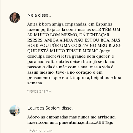
Nela
disse…
Anita k bom amiga empanadas, em Espanha
fazem pq tb já as lá comi, mas as suaS TÊM UM
AR MUITO BOM MESMO, DÁ TENTAÇÃR
RSRSRS, AMIGA AINDA NÃO ESTOU BOA, MAS
HOJE VOU PÔR UMA COISITA NO MEU BLOG,
QUE ESTÁ MUITO TRISTE MESMO:(peço
desculpa escrevi letra grande sem querer, e
para não voltar atrás deixei ficar, já sei k não
passou o dia da mãe com a sua...mas a vida é
assim mesmo, teve-a no coração e em
pensamento, que é o k importa, beijinhos e boa
semana.
11/5/09 3:11 PM
Lourdes Sabioni
disse…
Adoro as empanadas mas nunca me arrisquei
fazer...com uma pimentinha,então...Affff!!!Bjs
11/5/09 7:17 PM