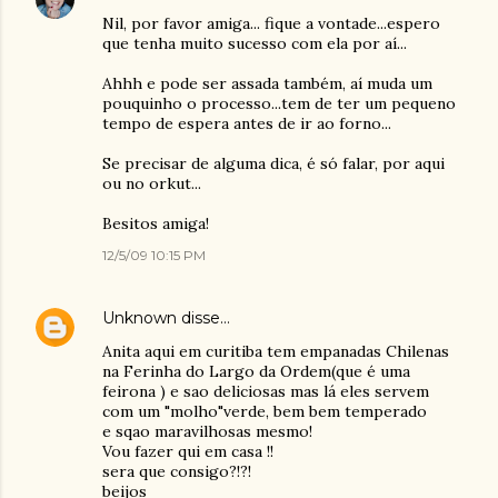
Nil, por favor amiga... fique a vontade...espero
que tenha muito sucesso com ela por aí...
Ahhh e pode ser assada também, aí muda um
pouquinho o processo...tem de ter um pequeno
tempo de espera antes de ir ao forno...
Se precisar de alguma dica, é só falar, por aqui
ou no orkut...
Besitos amiga!
12/5/09 10:15 PM
Unknown
disse…
Anita aqui em curitiba tem empanadas Chilenas
na Ferinha do Largo da Ordem(que é uma
feirona ) e sao deliciosas mas lá eles servem
com um "molho"verde, bem bem temperado
e sqao maravilhosas mesmo!
Vou fazer qui em casa !!
sera que consigo?!?!
beijos