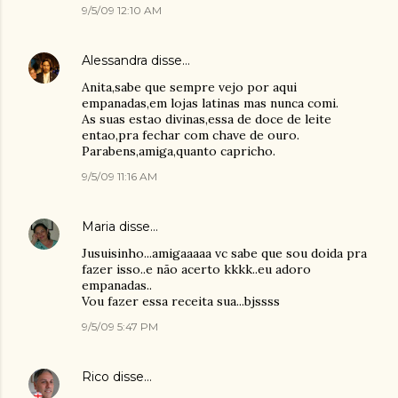
9/5/09 12:10 AM
Alessandra
disse…
Anita,sabe que sempre vejo por aqui
empanadas,em lojas latinas mas nunca comi.
As suas estao divinas,essa de doce de leite
entao,pra fechar com chave de ouro.
Parabens,amiga,quanto capricho.
9/5/09 11:16 AM
Maria
disse…
Jusuisinho...amigaaaaa vc sabe que sou doida pra
fazer isso..e não acerto kkkk..eu adoro
empanadas..
Vou fazer essa receita sua...bjssss
9/5/09 5:47 PM
Rico
disse…