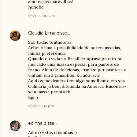
amo essas maravilhas!
hehehe
8/5/09 7:10 PM
Claudia Lima
disse…
São todas tentadoras!
Achei ótima a possibilidade de serem assadas,
minha preferência.
Quando eu vivia no Brasil comprava pronto no
mercado uma massa especial para pastéis de
forno. Além de deliciosas, eram super práticas e
vinham em 2 tamanhos. Eu adorava!
Aqui os mexicanos tem algo semelhante em sua
Culinária já bem difundida na América. Encontra-
se a massa pronta tb.
Bjs :)
8/5/09 7:12 PM
edinha
disse…
Adoro estas coisinhas :)