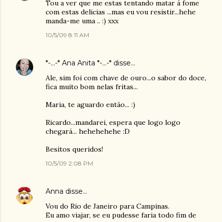
Tou a ver que me estas tentando matar á fome
com estas delicias ...mas eu vou resistir...hehe
manda-me uma .. :) xxx
10/5/09 8:11 AM
*-...-* Ana Anita *-...-*
disse…
Ale, sim foi com chave de ouro...o sabor do doce,
fica muito bom nelas fritas...
Maria, te aguardo então... :)
Ricardo...mandarei, espera que logo logo
chegará... hehehehehe :D
Besitos queridos!
10/5/09 2:08 PM
Anna
disse…
Vou do Rio de Janeiro para Campinas.
Eu amo viajar, se eu pudesse faria todo fim de