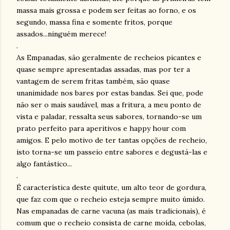
massa mais grossa e podem ser feitas ao forno, e os
segundo, massa fina e somente fritos, porque
assados...ninguém merece!
.
As Empanadas, são geralmente de recheios picantes e
quase sempre apresentadas assadas, mas por ter a
vantagem de serem fritas também, são quase
unanimidade nos bares por estas bandas. Sei que, pode
não ser o mais saudável, mas a
fritura
, a meu ponto de
vista e paladar, ressalta seus sabores, tornando-se um
prato perfeito para aperitivos e
happy
hour
com
amigos. E pelo motivo de ter tantas opções de recheio,
isto torna-se um passeio entre sabores e degustá-las e
algo fantástico...
.
É característica deste
quitute
, um alto teor de gordura,
que faz com que o recheio esteja sempre muito
úmido
.
Nas empanadas de carne
vacuna
(as mais tradicionais), é
comum que o recheio consista de carne moída, cebolas,