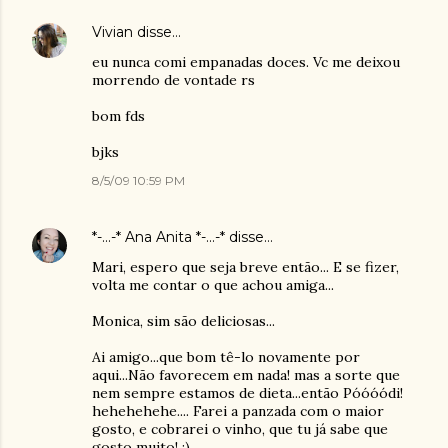
Vivian
disse…
eu nunca comi empanadas doces. Vc me deixou
morrendo de vontade rs
bom fds
bjks
8/5/09 10:59 PM
*-...-* Ana Anita *-...-*
disse…
Mari, espero que seja breve então... E se fizer,
volta me contar o que achou amiga...
Monica, sim são deliciosas...
Ai amigo...que bom tê-lo novamente por
aqui...Não favorecem em nada! mas a sorte que
nem sempre estamos de dieta...então Póóóódi!
hehehehehe.... Farei a panzada com o maior
gosto, e cobrarei o vinho, que tu já sabe que
gosto muito! ;)