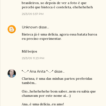
brasileiros, so depois de ver a foto é que
percebi que bisteca é costeleta, eheheheheh
25/3/09 5:57 PM
Unknown
disse…
Bisteca já é uma delícia, agora essa batata baroa
eu preciso experimentar.
Mil beijos
25/3/09 11:23 PM
*-...-* Ana Anita *-...-*
disse…
Clarissa, é uma das minhas partes preferidas
também...
Gio...hehehehehe bom saber...nem eu sabia que
chamavam por este nome aí... ;)
Ana...é uma delícia...eu amo!