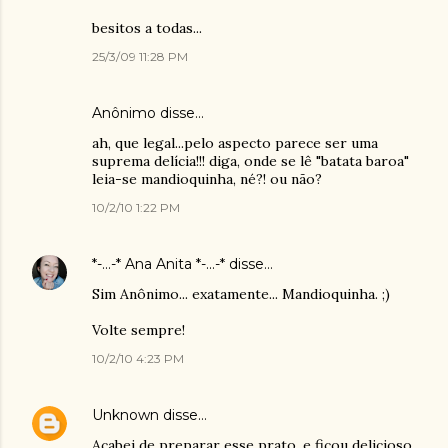
besitos a todas...
25/3/09 11:28 PM
Anônimo disse…
ah, que legal...pelo aspecto parece ser uma
suprema delícia!!! diga, onde se lê "batata baroa"
leia-se mandioquinha, né?! ou não?
10/2/10 1:22 PM
*-...-* Ana Anita *-...-*
disse…
Sim Anônimo... exatamente... Mandioquinha. ;)
Volte sempre!
10/2/10 4:23 PM
Unknown
disse…
Acabei de preparar esse prato, e ficou delicioso,