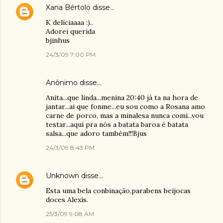
Xana Bértolo
disse…
K deliciaaaa :)..
Adorei querida
bjinhus
24/3/09 7:00 PM
Anônimo disse…
Anita...que linda...menina 20:40 já ta na hora de
jantar...ai que fonme...eu sou como a Rosana amo
carne de porco, mas a minalesa nunca comi...vou
testar...aqui pra nós a batata baroa é batata
salsa...que adoro também!!!Bjus
24/3/09 8:43 PM
Unknown
disse…
Esta uma bela conbinação,parabens beijocas
doces Alexis.
25/3/09 9:08 AM