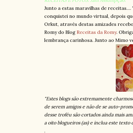
RECEITAS E FOTOS: Jani Assumpção.
Junto a estas maravilhas de receitas..
conquistei no mundo virtual, depois q
Orkut, através destas amizades recebo
Romy do Blog
Receitas da Romy
. Obrig
lembrança carinhosa. Junto ao Mimo v
"Estes blogs são extremamente charmosos
de serem amigos e não de se auto-promo
desse troféu são cortados ainda mais am
a oito blogueiros (as) e inclua este texto
.