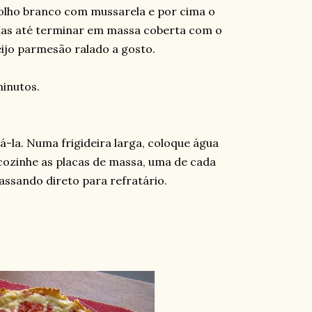
lho branco com mussarela e por cima o
das até terminar em massa coberta com o
eijo parmesão ralado a gosto.
inutos.
-la. Numa frigideira larga, coloque água
e cozinhe as placas de massa, uma de cada
ssando direto para refratário.