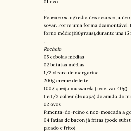
01 ovo
.
Peneire os ingredientes secos e junte o
sovar. Forre uma forma desmontável. 
forno médio(180graus),durante uns 15 
.
Recheio
05 cebolas médias
02 batatas médias
1/2 xícara de margarina
200g creme de leite
100g queijo mussarela (reservar 40g)
1 e 1/2 colher (de sopa) de amido de mi
02 ovos
Pimenta-do-reino e noz-moscada a g
04 fatias de bacon já fritas (pode subs
picado e frito)