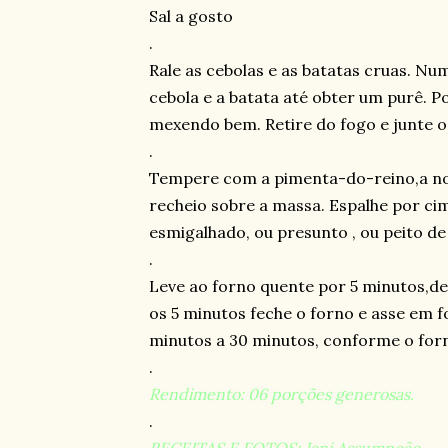
Sal a gosto
.
Rale as cebolas e as batatas cruas. Nu
cebola e a batata até obter um purê. P
mexendo bem. Retire do fogo e junte o 
.
Tempere com a pimenta-do-reino,a no
recheio sobre a massa. Espalhe por cim
esmigalhado, ou presunto , ou peito de
.
Leve ao forno quente por 5 minutos,de
os 5 minutos feche o forno e asse em 
minutos a 30 minutos, conforme o for
.
Rendimento: 06 porções generosas.
.