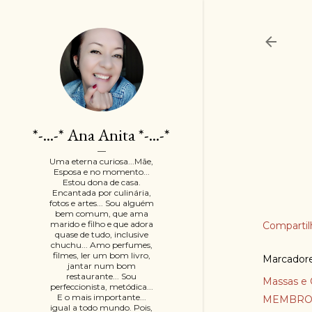
*-...-* Ana Anita *-...-*
Uma eterna curiosa...Mãe,
Esposa e no momento...
Estou dona de casa.
Encantada por culinária,
fotos e artes... Sou alguém
bem comum, que ama
marido e filho e que adora
Compartil
quase de tudo, inclusive
chuchu... Amo perfumes,
filmes, ler um bom livro,
Marcador
jantar num bom
restaurante... Sou
Massas e 
perfeccionista, metódica...
E o mais importante...
MEMBRO
igual a todo mundo. Pois,