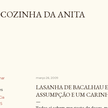
Pular para o conteúdo principal
COZINHA DA ANITA
har
março 26, 2009
LASANHA DE BACALHAU E 
es
ASSUMPÇÃO E UM CARIN
Cia
S
Todos aí sabem que gosto de doces, m