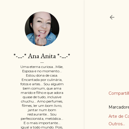
*-...-* Ana Anita *-...-*
Uma eterna curiosa...Mãe,
Esposa e no momento...
Estou dona de casa.
Encantada por culinária,
fotos e artes... Sou alguém
bem comum, que ama
marido e filho e que adora
Compartil
quase de tudo, inclusive
chuchu... Amo perfumes,
filmes, ler um bom livro,
Marcador
jantar num bom
restaurante... Sou
Arte de C
perfeccionista, metódica...
E o mais importante...
Outros...
igual a todo mundo. Pois,