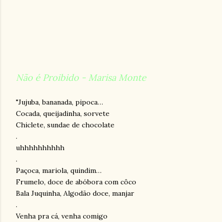
Não é Proibido - Marisa Monte
"Jujuba, bananada, pipoca…
Cocada, queijadinha, sorvete
Chiclete, sundae de chocolate
.
uhhhhhhhhhh
.
Paçoca, mariola, quindim…
Frumelo, doce de abóbora com côco
Bala Juquinha, Algodão doce, manjar
.
Venha pra cá, venha comigo