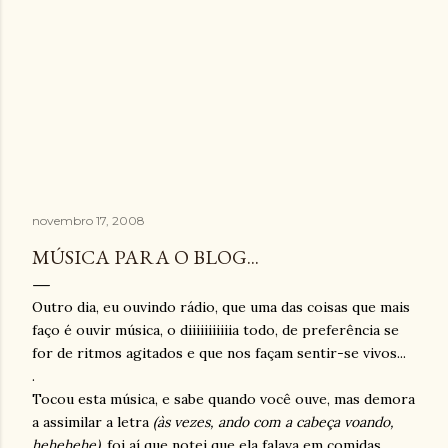
novembro 17, 2008
MÚSICA PARA O BLOG...
Outro dia, eu ouvindo rádio, que uma das coisas que mais
faço é ouvir música, o diiiiiiiiiiia todo, de preferência se
for de ritmos agitados e que nos façam sentir-se vivos...
.
Tocou esta música, e sabe quando você ouve, mas demora
a assimilar a letra
(às vezes, ando com a cabeça voando,
hehehehe)
, foi aí que notei que ela falava em comidas...