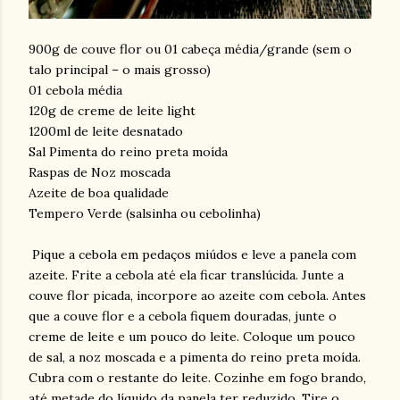
900g de couve flor ou 01 cabeça média/grande (sem o
talo principal – o mais grosso)
01 cebola média
120g de creme de leite light
1200ml de leite desnatado
Sal Pimenta do reino preta moída
Raspas de Noz moscada
Azeite de boa qualidade
Tempero Verde (salsinha ou cebolinha)
Pique a cebola em pedaços miúdos e leve a panela com
azeite. Frite a cebola até ela ficar translúcida. Junte a
couve flor picada, incorpore ao azeite com cebola. Antes
que a couve flor e a cebola fiquem douradas, junte o
creme de leite e um pouco do leite. Coloque um pouco
de sal, a noz moscada e a pimenta do reino preta moída.
Cubra com o restante do leite. Cozinhe em fogo brando,
até metade do líquido da panela ter reduzido. Tire o