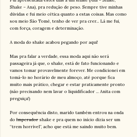
Fui apresentada estes dias a um shake (Ana – Shake,
Shake – Ana), pra redução de peso. Sempre tive minhas
dúvidas e fui meio cética quanto a estas coisas. Mas como
sou meio São Tomé, tenho de ver pra crer... Lá me fui,
com força, coragem e determinação.
A moda do shake acabou pegando por aqui!
Mas pra falar a verdade, essa moda aqui não será
passageira já que, o shake, está de fato funcionando e
vamos tomar provavelmente forever. Me condicionei em
tomá-lo no horário de meu almoço, até porque fica
muito mais prático, chegar e estar praticamente pronto
(não precisando nem lavar o liquidificador ... Anita com
preguiça!)
Por consequência disto, marido também entrou na onda
do
Imperador
shake e pra quem no início dizia ser um
“trem horrível”, acho que está me saindo muito bem.