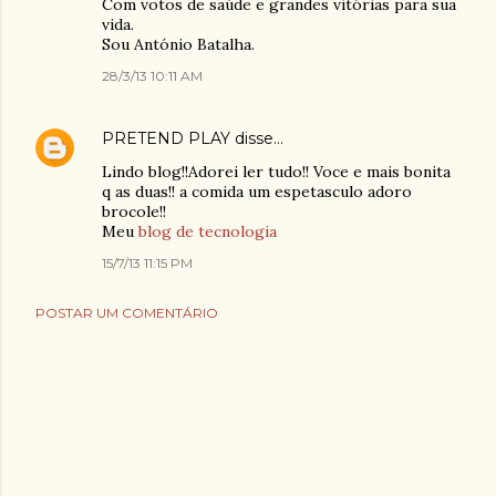
Com votos de saúde e grandes vitórias para sua
vida.
Sou António Batalha.
28/3/13 10:11 AM
PRETEND PLAY
disse…
Lindo blog!!Adorei ler tudo!! Voce e mais bonita
q as duas!! a comida um espetasculo adoro
brocole!!
Meu
blog de tecnologia
15/7/13 11:15 PM
POSTAR UM COMENTÁRIO