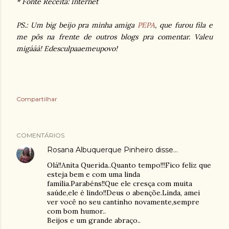
* Fonte Receita: Internet
PS.: Um big beijo pra minha amiga
PEPA
, que furou fila e
me pôs na frente de outros blogs pra comentar. Valeu
migááá! Edesculpaaemeupovo!
Compartilhar
COMENTÁRIOS
Rosana Albuquerque Pinheiro
disse…
Olá!!Anita Querida..Quanto tempo!!!Fico feliz que
esteja bem e com uma linda
família.Parabéns!!Que ele cresça com muita
saúde,ele é lindo!!Deus o abençõe.Linda, amei
ver você no seu cantinho novamente,sempre
com bom humor..
Beijos e um grande abraço..