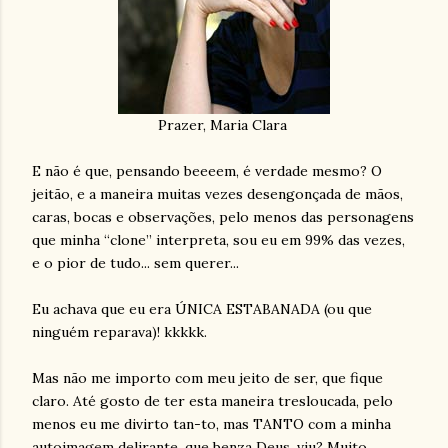
Prazer, Maria Clara
E não é que, pensando beeeem, é verdade mesmo? O
jeitão, e a maneira muitas vezes desengonçada de mãos,
caras, bocas e observações, pelo menos das personagens
que minha “clone” interpreta, sou eu em 99% das vezes,
e o pior de tudo... sem querer...
Eu achava que eu era ÚNICA ESTABANADA (ou que
ninguém reparava)! kkkkk.
Mas não me importo com meu jeito de ser, que fique
claro. Até gosto de ter esta maneira tresloucada, pelo
menos eu me divirto tan-to, mas TANTO com a minha
autoimagem delirante, que benza Deus, viu? Muito