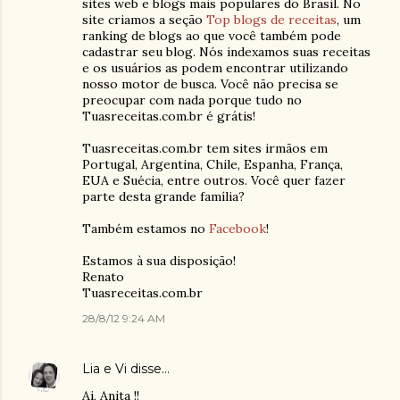
sites web e blogs mais populares do Brasil. No
site criamos a seção
Top blogs de receitas
, um
ranking de blogs ao que você também pode
cadastrar seu blog. Nós indexamos suas receitas
e os usuários as podem encontrar utilizando
nosso motor de busca. Você não precisa se
preocupar com nada porque tudo no
Tuasreceitas.com.br é grátis!
Tuasreceitas.com.br tem sites irmãos em
Portugal, Argentina, Chile, Espanha, França,
EUA e Suécia, entre outros. Você quer fazer
parte desta grande família?
Também estamos no
Facebook
!
Estamos à sua disposição!
Renato
Tuasreceitas.com.br
28/8/12 9:24 AM
Lia e Vi
disse…
Ai, Anita !!