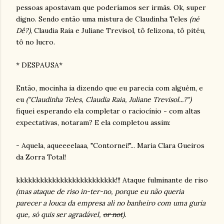
pessoas apostavam que poderíamos ser irmãs. Ok, super
digno. Sendo então uma mistura de Claudinha Teles
(né
Dê?)
, Claudia Raia e Juliane Trevisol, tô felizona, tô pitéu,
tô no lucro.
* DESPAUSA*
Então, mocinha ia dizendo que eu parecia com alguém, e
eu
("Claudinha Teles, Claudia Raia, Juliane Trevisol...?")
fiquei esperando ela completar o raciocínio - com altas
expectativas, notaram? E ela completou assim:
- Aquela, aqueeeelaaa, "Contornei!"... Maria Clara Gueiros
da Zorra Total!
kkkkkkkkkkkkkkkkkkkkkkkkk!!! Ataque fulminante de riso
(mas ataque de riso in-ter-no, porque eu não queria
parecer a louca da empresa ali no banheiro com uma guria
que, só quis ser agradável,
or not
).