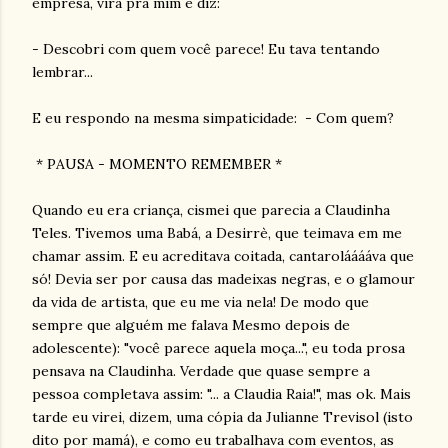
empresa, vira pra mim e diz:
- Descobri com quem você parece! Eu tava tentando
lembrar...
E eu respondo na mesma simpaticidade: - Com quem?
* PAUSA - MOMENTO REMEMBER *
Quando eu era criança, cismei que parecia a Claudinha
Teles. Tivemos uma Babá, a Desirrè, que teimava em me
chamar assim. E eu acreditava coitada, cantarolááááva que
só! Devia ser por causa das madeixas negras, e o glamour
da vida de artista, que eu me via nela! De modo que
sempre que alguém me falava Mesmo depois de
adolescente): "você parece aquela moça...", eu toda prosa
pensava na Claudinha. Verdade que quase sempre a
pessoa completava assim: "... a Claudia Raia!", mas ok. Mais
tarde eu virei, dizem, uma cópia da Julianne Trevisol (isto
dito por mamá), e como eu trabalhava com eventos, as