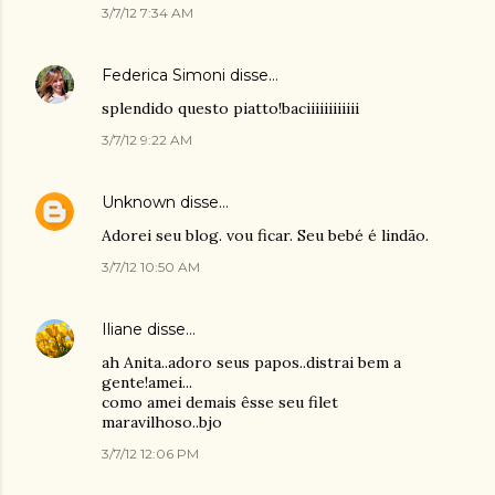
3/7/12 7:34 AM
Federica Simoni
disse…
splendido questo piatto!baciiiiiiiiiiii
3/7/12 9:22 AM
Unknown
disse…
Adorei seu blog. vou ficar. Seu bebé é lindão.
3/7/12 10:50 AM
Iliane
disse…
ah Anita..adoro seus papos..distrai bem a
gente!amei...
como amei demais êsse seu filet
maravilhoso..bjo
3/7/12 12:06 PM