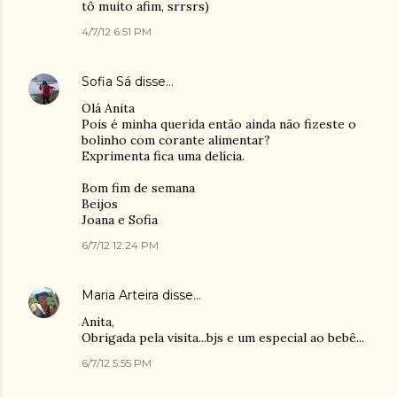
tô muito afim, srrsrs)
4/7/12 6:51 PM
Sofia Sá
disse…
Olá Anita
Pois é minha querida então ainda não fizeste o
bolinho com corante alimentar?
Exprimenta fica uma delícia.
Bom fim de semana
Beijos
Joana e Sofia
6/7/12 12:24 PM
Maria Arteira
disse…
Anita,
Obrigada pela visita...bjs e um especial ao bebê...
6/7/12 5:55 PM