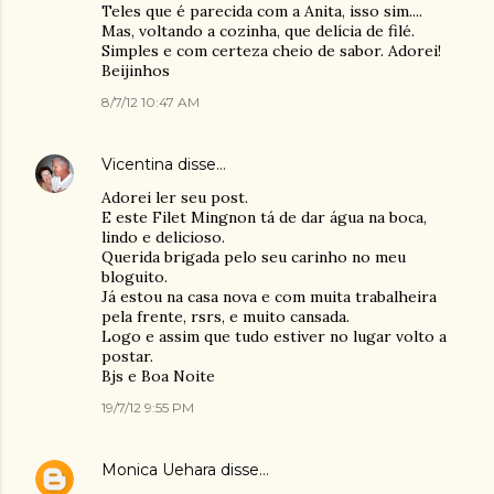
Teles que é parecida com a Anita, isso sim....
Mas, voltando a cozinha, que delícia de filé.
Simples e com certeza cheio de sabor. Adorei!
Beijinhos
8/7/12 10:47 AM
Vicentina
disse…
Adorei ler seu post.
E este Filet Mingnon tá de dar água na boca,
lindo e delicioso.
Querida brigada pelo seu carinho no meu
bloguito.
Já estou na casa nova e com muita trabalheira
pela frente, rsrs, e muito cansada.
Logo e assim que tudo estiver no lugar volto a
postar.
Bjs e Boa Noite
19/7/12 9:55 PM
Monica Uehara
disse…