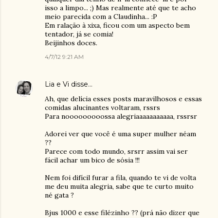
isso a limpo... ;) Mas realmente até que te acho
meio parecida com a Claudinha... :P
Em ralação à xixa, ficou com um aspecto bem
tentador, já se comia!
Beijinhos doces.
4/7/12 9:21 AM
Lia e Vi
disse…
Ah, que delícia esses posts maravilhosos e essas
comidas alucinantes voltaram, rssrs
Para nooooooooossa alegriaaaaaaaaaaa, rssrsr
Adorei ver que você é uma super mulher néam
??
Parece com todo mundo, srsrr assim vai ser
fácil achar um bico de sósia !!!
Nem foi difícil furar a fila, quando te vi de volta
me deu muita alegria, sabe que te curto muito
né gata ?
Bjus 1000 e esse filézinho ?? (prá não dizer que