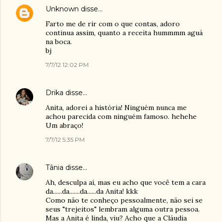
Unknown
disse…
Farto me de rir com o que contas, adoro
continua assim, quanto a receita hummmm aguá
na boca.
bj
7/7/12 12:02 PM
Drika
disse…
Anita, adorei a história! Ninguém nunca me
achou parecida com ninguém famoso. hehehe
Um abraço!
7/7/12 5:35 PM
Tânia
disse…
Ah, desculpa aí, mas eu acho que você tem a cara
da......da.......da......da Anita! kkk
Como não te conheço pessoalmente, não sei se
seus "trejeitos" lembram alguma outra pessoa.
Mas a Anita é linda, viu? Acho que a Cláudia