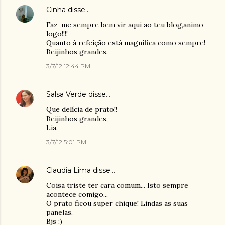
Cinha
disse…
Faz-me sempre bem vir aqui ao teu blog,animo
logo!!!!
Quanto à refeição está magnifica como sempre!
Beijinhos grandes.
3/7/12 12:44 PM
Salsa Verde
disse…
Que delícia de prato!!
Beijinhos grandes,
Lia.
3/7/12 5:01 PM
Claudia Lima
disse…
Coisa triste ter cara comum... Isto sempre
acontece comigo...
O prato ficou super chique! Lindas as suas
panelas.
Bjs :)