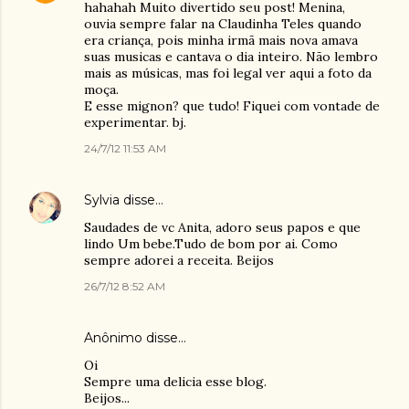
hahahah Muito divertido seu post! Menina,
ouvia sempre falar na Claudinha Teles quando
era criança, pois minha irmã mais nova amava
suas musicas e cantava o dia inteiro. Não lembro
mais as músicas, mas foi legal ver aqui a foto da
moça.
E esse mignon? que tudo! Fiquei com vontade de
experimentar. bj.
24/7/12 11:53 AM
Sylvia
disse…
Saudades de vc Anita, adoro seus papos e que
lindo Um bebe.Tudo de bom por ai. Como
sempre adorei a receita. Beijos
26/7/12 8:52 AM
Anônimo disse…
Oi
Sempre uma delicia esse blog.
Beijos...