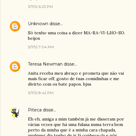
3/7/12 6:23 PM
Unknown
disse…
Só tenho uma coisa a dizer MA-RA-VI-LHO-SO.
beijos
3/7/12 7:04 PM
Teresa Newman
disse…
Anita receba meu abraço e prometa que não vai
mais ficar off, gosto de tuas comidinhas e me
divirto com os bate papos. bjus
3/7/12 8:42 PM
Piteca
disse…
Eh eh, amiga a mim também já me disseram por
várias vezes que há uma fulana numa terra bem
perto da minha que é a minha cara chapada,
qualquer dia tenho de ir lá conhece-la e pôr