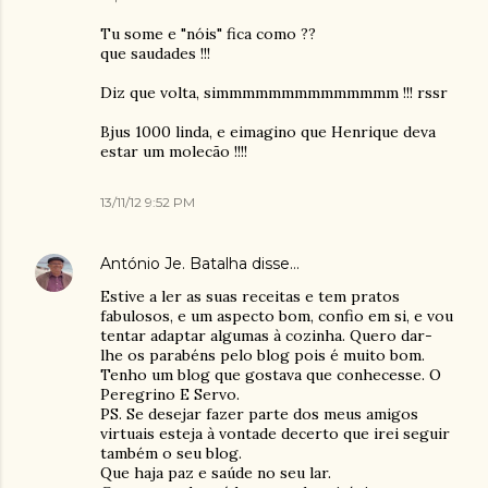
Tu some e "nóis" fica como ??
que saudades !!!
Diz que volta, simmmmmmmmmmmmmm !!! rssr
Bjus 1000 linda, e eimagino que Henrique deva
estar um molecão !!!!
13/11/12 9:52 PM
António Je. Batalha
disse…
Estive a ler as suas receitas e tem pratos
fabulosos, e um aspecto bom, confio em si, e vou
tentar adaptar algumas à cozinha. Quero dar-
lhe os parabéns pelo blog pois é muito bom.
Tenho um blog que gostava que conhecesse. O
Peregrino E Servo.
PS. Se desejar fazer parte dos meus amigos
virtuais esteja à vontade decerto que irei seguir
também o seu blog.
Que haja paz e saúde no seu lar.