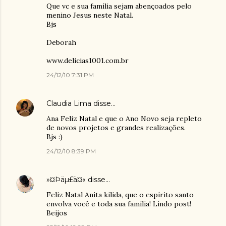
Que vc e sua família sejam abençoados pelo
menino Jesus neste Natal.
Bjs
Deborah
www.delicias1001.com.br
24/12/10 7:31 PM
Claudia Lima
disse…
Ana Feliz Natal e que o Ano Novo seja repleto
de novos projetos e grandes realizações.
Bjs :)
24/12/10 8:39 PM
»¤Þäµ£ä¤«
disse…
Feliz Natal Anita kilida, que o espírito santo
envolva você e toda sua família! Lindo post!
Beijos