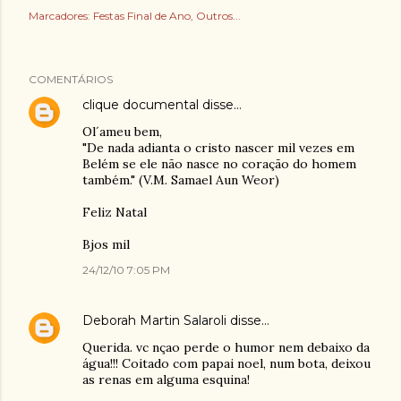
Marcadores:
Festas Final de Ano
Outros...
COMENTÁRIOS
clique documental
disse…
Ol´ameu bem,
"De nada adianta o cristo nascer mil vezes em
Belém se ele não nasce no coração do homem
também." (V.M. Samael Aun Weor)
Feliz Natal
Bjos mil
24/12/10 7:05 PM
Deborah Martin Salaroli
disse…
Querida. vc nçao perde o humor nem debaixo da
água!!! Coitado com papai noel, num bota, deixou
as renas em alguma esquina!