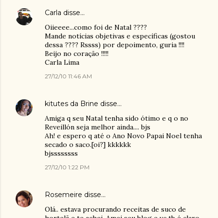
Carla
disse…
Oiieeee...como foi de Natal ????
Mande notícias objetivas e específicas (gostou
dessa ???? Rssss) por depoimento, guria !!!!
Beijo no coração !!!!!
Carla Lima
27/12/10 11:46 AM
kitutes da Brine
disse…
Amiga q seu Natal tenha sido ótimo e q o no
Reveillón seja melhor ainda.... bjs
Ah! e espero q até o Ano Novo Papai Noel tenha
secado o saco.[oi?] kkkkkk
bjssssssss
27/12/10 1:22 PM
Rosemeire
disse…
Olá.. estava procurando receitas de suco de