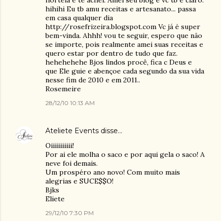
hortelã e te achei. Amei seu blog e vc tb é claro.
hihihi Eu tb amu receitas e artesanato... passa
em casa qualquer dia
http://rosefrizeira.blogspot.com Vc já é super
bem-vinda. Ahhh! vou te seguir, espero que não
se importe, pois realmente amei suas receitas e
quero estar por dentro de tudo que faz.
hehehehehe Bjos lindos procê, fica c Deus e
que Ele guie e abençoe cada segundo da sua vida
nesse fim de 2010 e em 2011..
Rosemeire
28/12/10 10:13 AM
Ateliete Events
disse…
Oiiiiiiiiiii!
Por ai ele molha o saco e por aqui gela o saco! A
neve foi demais.
Um prospéro ano novo! Com muito mais
alegrias e SUCE$$O!
Bjks
Eliete
29/12/10 7:30 PM