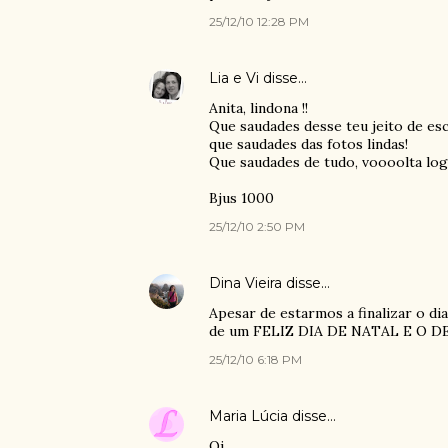
25/12/10 12:28 PM
Lia e Vi
disse…
Anita, lindona !!
Que saudades desse teu jeito de esc
que saudades das fotos lindas!
Que saudades de tudo, voooolta log
Bjus 1000
25/12/10 2:50 PM
Dina Vieira
disse…
Apesar de estarmos a finalizar o di
de um FELIZ DIA DE NATAL E O D
25/12/10 6:18 PM
Maria Lúcia
disse…
Oi