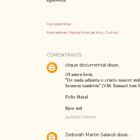
Compartilhar
Marcadores:
Festas Final de Ano
Outros...
COMENTÁRIOS
clique documental
disse…
Ol´ameu bem,
"De nada adianta o cristo nascer mi
homem também." (V.M. Samael Aun 
Feliz Natal
Bjos mil
24/12/10 7:05 PM
Deborah Martin Salaroli
disse…