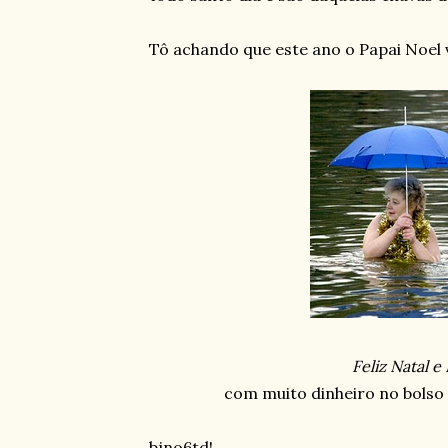
Tô achando que este ano o Papai Noel va
Feliz Natal 
com muito dinheiro no bolso 
bjno6td!