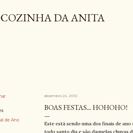
Pular para o conteúdo principal
COZINHA DA ANITA
har
dezembro 24, 2010
BOAS FESTAS... HOHOHO!
es
nal de Ano
Este está sendo uma dos finais de ano
todo santo dia e são daquelas chuvas d