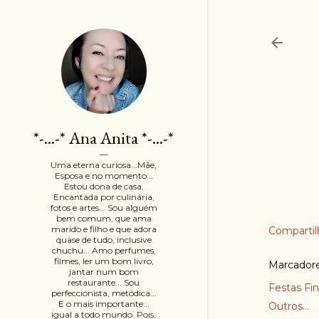
*-...-* Ana Anita *-...-*
Uma eterna curiosa...Mãe,
Esposa e no momento...
Estou dona de casa.
Encantada por culinária,
fotos e artes... Sou alguém
bem comum, que ama
marido e filho e que adora
Compartil
quase de tudo, inclusive
chuchu... Amo perfumes,
filmes, ler um bom livro,
Marcador
jantar num bom
restaurante... Sou
Festas Fi
perfeccionista, metódica...
E o mais importante...
Outros...
igual a todo mundo. Pois,