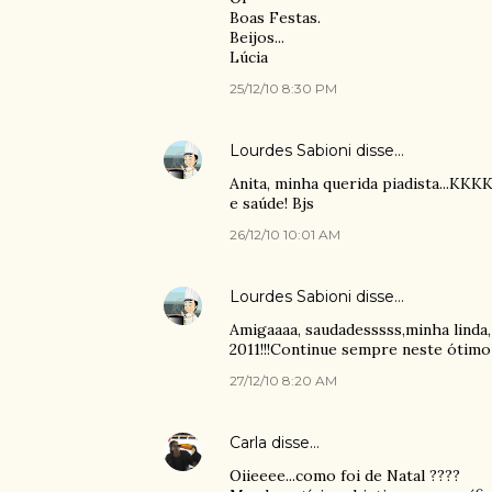
Boas Festas.
Beijos...
Lúcia
25/12/10 8:30 PM
Lourdes Sabioni
disse…
Anita, minha querida piadista...KKK
e saúde! Bjs
26/12/10 10:01 AM
Lourdes Sabioni
disse…
Amigaaaa, saudadesssss,minha linda
2011!!!Continue sempre neste ótimo a
27/12/10 8:20 AM
Carla
disse…
Oiieeee...como foi de Natal ????