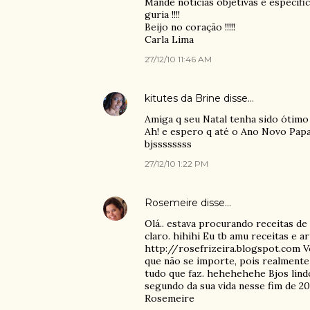
Mande notícias objetivas e específi
guria !!!!
Beijo no coração !!!!!
Carla Lima
27/12/10 11:46 AM
kitutes da Brine
disse…
Amiga q seu Natal tenha sido ótimo e
Ah! e espero q até o Ano Novo Papa
bjssssssss
27/12/10 1:22 PM
Rosemeire
disse…
Olá.. estava procurando receitas de 
claro. hihihi Eu tb amu receitas e a
http://rosefrizeira.blogspot.com Vc
que não se importe, pois realmente
tudo que faz. hehehehehe Bjos lindo
segundo da sua vida nesse fim de 20
Rosemeire