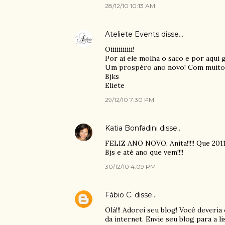
28/12/10 10:13 AM
Ateliete Events
disse…
Oiiiiiiiiiii!
Por ai ele molha o saco e por aqui g
Um prospéro ano novo! Com muito 
Bjks
Eliete
29/12/10 7:30 PM
Katia Bonfadini
disse…
FELIZ ANO NOVO, Anita!!!!! Que 2011
Bjs e até ano que vem!!!!
30/12/10 4:09 PM
Fábio C.
disse…
Olá!!! Adorei seu blog! Você deveria
da internet. Envie seu blog para a l