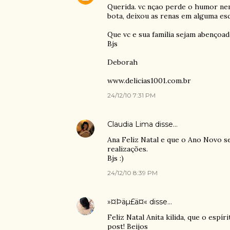
Querida. vc nçao perde o humor nem
bota, deixou as renas em alguma esq
Que vc e sua família sejam abençoad
Bjs
Deborah
www.delicias1001.com.br
24/12/10 7:31 PM
Claudia Lima
disse…
Ana Feliz Natal e que o Ano Novo s
realizações.
Bjs :)
24/12/10 8:39 PM
»¤Þäµ£ä¤«
disse…
Feliz Natal Anita kilida, que o espír
post! Beijos