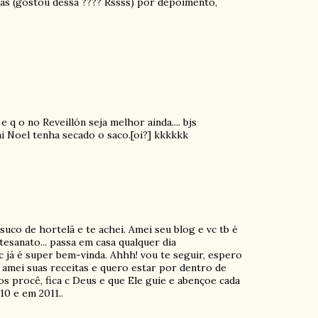
cas (gostou dessa ???? Rssss) por depoimento,
 q o no Reveillón seja melhor ainda.... bjs
i Noel tenha secado o saco.[oi?] kkkkkk
suco de hortelã e te achei. Amei seu blog e vc tb é
rtesanato... passa em casa qualquer dia
 já é super bem-vinda. Ahhh! vou te seguir, espero
 amei suas receitas e quero estar por dentro de
s procê, fica c Deus e que Ele guie e abençoe cada
10 e em 2011..