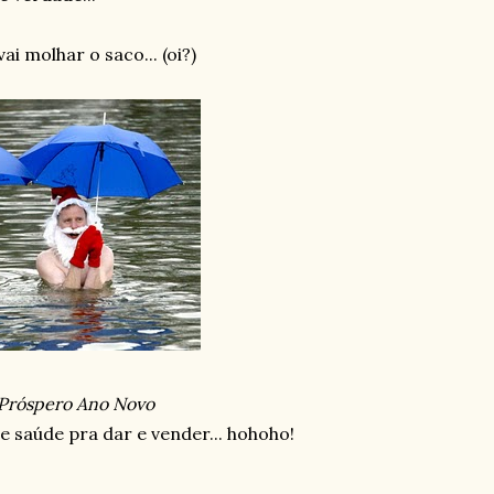
i molhar o saco... (oi?)
e Próspero Ano Novo
e saúde pra dar e vender... hohoho!