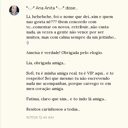
*-...-* Ana Anita *-...-*
disse…
Li, hehehehe, foi o nome que dei...sim e quem
nao gosta né??? tbem concordo com
vc...comentar os novos, retribuir...não custa
nada, as vezes a gente não vence por ser
muitos, mas com calma sempre da um jeitinho...
:)
Ameixa é verdade! Obrigada pelo elogio.
Lia, obrigada amiga...
Sofi, tu é minha amiga real, tu é VIP aqui... e te
respeito! Sei que mesmo tu não escrevendo
nada me acompanhas, porque carrego vc em
meu coração amiga.
Fatima, claro que sim... e to indo lá amiga...
Besitos carinhosos a todas...
19/7/09 12:49 AM