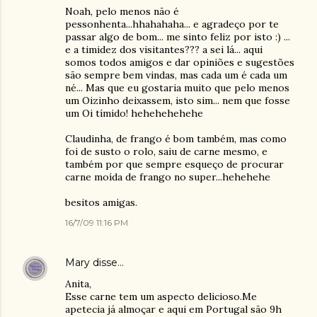
Noah, pelo menos não é
pessonhenta...hhahahaha... e agradeço por te
passar algo de bom... me sinto feliz por isto :) ...
e a timidez dos visitantes??? a sei lá... aqui
somos todos amigos e dar opiniões e sugestões
são sempre bem vindas, mas cada um é cada um
né... Mas que eu gostaria muito que pelo menos
um Oizinho deixassem, isto sim... nem que fosse
um Oi tímido! hehehehehehe
Claudinha, de frango é bom também, mas como
foi de susto o rolo, saiu de carne mesmo, e
também por que sempre esqueço de procurar
carne moída de frango no super...hehehehe
besitos amigas.
16/7/09 11:16 PM
Mary
disse…
Anita,
Esse carne tem um aspecto delicioso.Me
apetecia já almoçar e aqui em Portugal são 9h