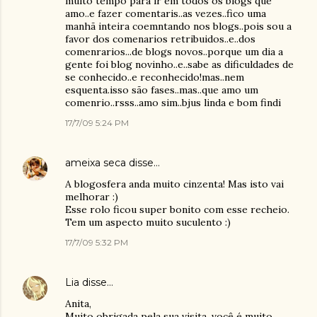
muito tempo para ir em todos os blogs que
amo..e fazer comentaris..as vezes..fico uma
manhã inteira coemntando nos blogs..pois sou a
favor dos comenarios retribuidos..e..dos
comenrarios...de blogs novos..porque um dia a
gente foi blog novinho..e..sabe as dificuldades de
se conhecido..e reconhecido!mas..nem
esquenta.isso são fases..mas..que amo um
comenrio..rsss..amo sim..bjus linda e bom findi
17/7/09 5:24 PM
ameixa seca
disse…
A blogosfera anda muito cinzenta! Mas isto vai
melhorar :)
Esse rolo ficou super bonito com esse recheio.
Tem um aspecto muito suculento :)
17/7/09 5:32 PM
Lia
disse…
Anita,
Muito obrigada pela sua visita, você é muito