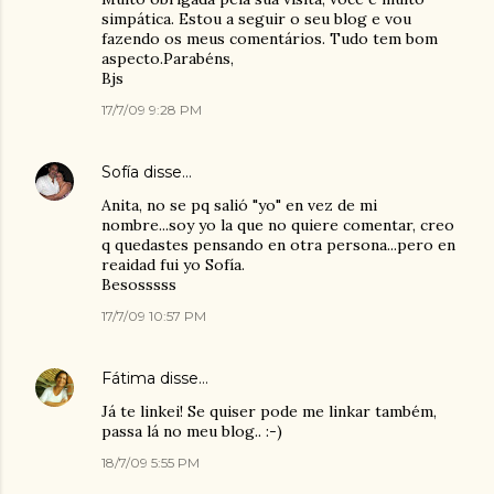
simpática. Estou a seguir o seu blog e vou
fazendo os meus comentários. Tudo tem bom
aspecto.Parabéns,
Bjs
17/7/09 9:28 PM
Sofía
disse…
Anita, no se pq salió "yo" en vez de mi
nombre...soy yo la que no quiere comentar, creo
q quedastes pensando en otra persona...pero en
reaidad fui yo Sofía.
Besosssss
17/7/09 10:57 PM
Fátima
disse…
Já te linkei! Se quiser pode me linkar também,
passa lá no meu blog.. :-)
18/7/09 5:55 PM