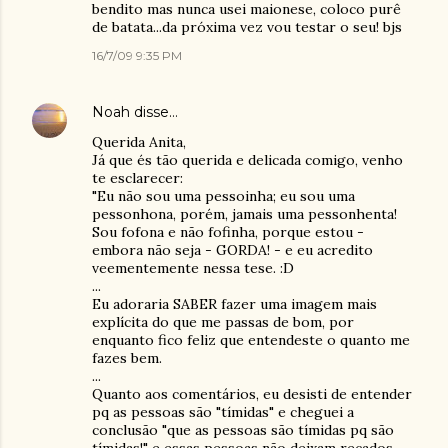
bendito mas nunca usei maionese, coloco purê
de batata...da próxima vez vou testar o seu! bjs
16/7/09 9:35 PM
Noah
disse…
Querida Anita,
Já que és tão querida e delicada comigo, venho
te esclarecer:
"Eu não sou uma pessoinha; eu sou uma
pessonhona, porém, jamais uma pessonhenta!
Sou fofona e não fofinha, porque estou -
embora não seja - GORDA! - e eu acredito
veementemente nessa tese. :D
...
Eu adoraria SABER fazer uma imagem mais
explícita do que me passas de bom, por
enquanto fico feliz que entendeste o quanto me
fazes bem.
...
Quanto aos comentários, eu desisti de entender
pq as pessoas são "tímidas" e cheguei a
conclusão "que as pessoas são tímidas pq são