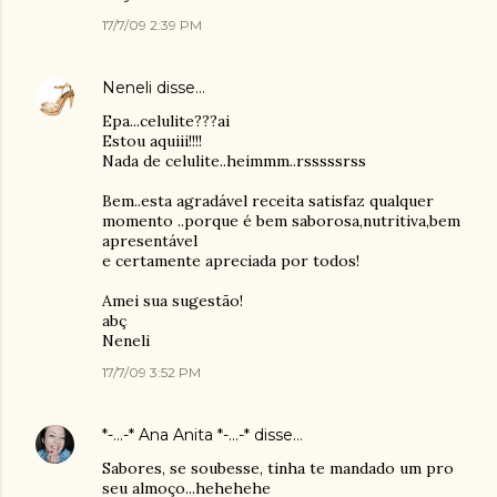
17/7/09 2:39 PM
Neneli
disse…
Epa...celulite???ai
Estou aquiii!!!!
Nada de celulite..heimmm..rsssssrss
Bem..esta agradável receita satisfaz qualquer
momento ..porque é bem saborosa,nutritiva,bem
apresentável
e certamente apreciada por todos!
Amei sua sugestão!
abç
Neneli
17/7/09 3:52 PM
*-...-* Ana Anita *-...-*
disse…
Sabores, se soubesse, tinha te mandado um pro
seu almoço...hehehehe