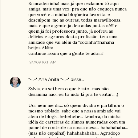
Brincadeirinha! mais já que reclamou tô aqui
amiga, mais uma vez, pra que não esqueça nunca
que você é a minha blogueira favorita, e
desculpem-me as outras, todas maravilhosas,
mais é que a gente já deu aulas juntas né!!! e
quem já foi professora junto, já sofreu as
delícias e agruras desta profissão, tem uma
amizade que vai além da "cozinha"!!hahaha
beijos ANita
continue assim que a gente te adora!
19/7/09 10:11 AM
*-...-* Ana Anita *-...-*
disse…
Sylvia, eu sei bem o que é isto...mas não
desanima não...eu to indo lá pra te visitar... ;)
Uci, nem me diz.. só quem dividiu e partilhou o
mesmo tablado, sabe que a nossa amizade vai
além de blogs...hehehehe... Lembra, da minha
idéia de carteiras de alunos numeradas com um
painel de controle na nossa mesa... hahahahaha...
(mas não espalha!) hahahahahaha... Agradeço