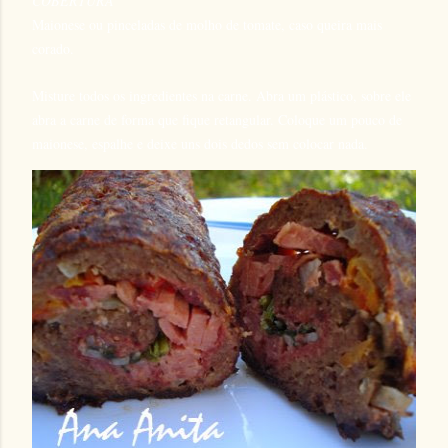
COBERTURA
Maionese ou pinceladas de molho de tomate, caso queira mais
corado.
Misture todos os ingredientes na carne.
Abra um plástico, sobre ele
abra a carne de forma que fique retangular.
Coloque um pouco de
maionese, espalhe e deixe uns dois dedos sem colocar nada.