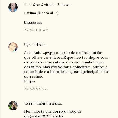
*-...-* Ana Anita *-...-*
disse…
Fatima, já está aí... ;)
bjssssssss
19/7/09 1:00 AM
Sylvia
disse…
Ai, ai Anita...pwgo o puxao de orelha, sou das
que olha e vai embora.E que fico tao depre com
os poucos comerntarios no meu também que
desanimo. Mas vou voltar a comentar . Adorei o
rocambole e a historinha, gostei principalmente
do recheio
Beijos
19/7/09 8:50 AM
Uci na cozinha
disse…
Nem morta que corro o risco de
engordar!!!!!!!!!!!!hahaha