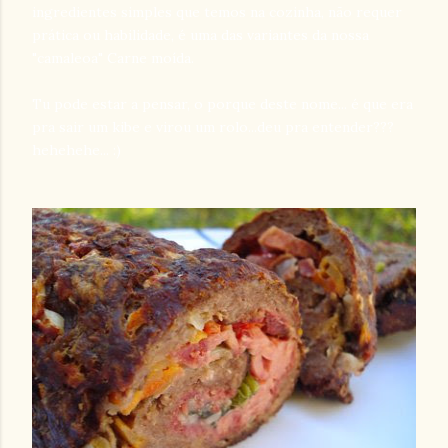
ingredientes simples que temos na cozinha, não requer
prática ou habilidade, é uma das variantes da nossa
"camaleoa" Carne moída.
Tu pode estar a pensar, o porque deste nome... é que era
pra sair um kibe e virou um rolo...deu pra entender???
hehehehe... :)