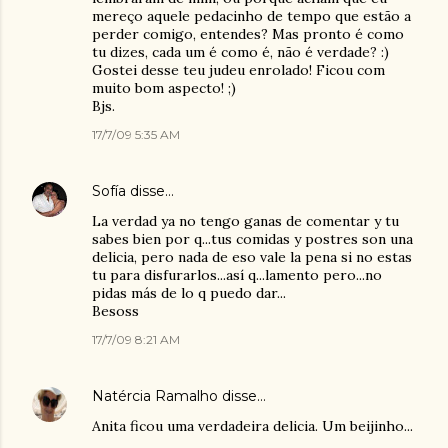
mereço aquele pedacinho de tempo que estão a
perder comigo, entendes? Mas pronto é como
tu dizes, cada um é como é, não é verdade? :)
Gostei desse teu judeu enrolado! Ficou com
muito bom aspecto! ;)
Bjs.
17/7/09 5:35 AM
Sofía
disse…
La verdad ya no tengo ganas de comentar y tu
sabes bien por q...tus comidas y postres son una
delicia, pero nada de eso vale la pena si no estas
tu para disfurarlos...así q...lamento pero...no
pidas más de lo q puedo dar...
Besoss
17/7/09 8:21 AM
Natércia Ramalho
disse…
Anita ficou uma verdadeira delicia. Um beijinho...