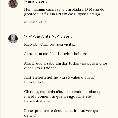
Maria
disse…
Hummmmm essa carne enrolada é D Maiss de
gostosa, ja fiz ela aki em casa...bjssss amiga
21/7/09 4:28 PM
*-...-* Ana Anita *-...-*
disse…
Rico obrigada por sua visita...
Anna, nem me fale...hehehehhehehe
Ana K, quem sabe um dia, todos vão pelo menos
dizer um OI né???
Jani...hehehehehhe, viu só valeu o susto!
hehehehehe
Clarissa, engorda não... da o maior pedaço pro
marido comer... ai quem engorda é ele!
hahahahahaha
Rose, pois tente desta maneira, vai ver que
delicia!