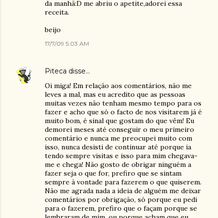
da manhã:D me abriu o apetite,adorei essa
receita.
beijo
17/7/09 5:03 AM
Piteca
disse…
Oi miga! Em relação aos comentários, não me
leves a mal, mas eu acredito que as pessoas
muitas vezes não tenham mesmo tempo para os
fazer e acho que só o facto de nos visitarem já é
muito bom, é sinal que gostam do que vêm! Eu
demorei meses até conseguir o meu primeiro
comentário e nunca me preocupei muito com
isso, nunca desisti de continuar até porque ia
tendo sempre visitas e isso para mim chegava-
me e chega! Não gosto de obrigar ninguém a
fazer seja o que for, prefiro que se sintam
sempre à vontade para fazerem o que quiserem.
Não me agrada nada a ideia de alguém me deixar
comentários por obrigação, só porque eu pedi
para o fazerem, prefiro que o façam porque se
lembraram de mim, ou porque acham que eu