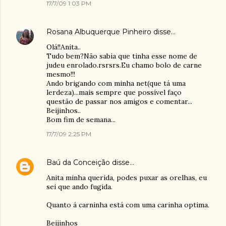
17/7/09 1:03 PM
Rosana Albuquerque Pinheiro
disse…
Olá!!Anita..
Tudo bem?Não sabia que tinha esse nome de
judeu enrolado.rsrsrs.Eu chamo bolo de carne
mesmo!!!
Ando brigando com minha net(que tá uma
lerdeza)...mais sempre que possível faço
questão de passar nos amigos e comentar...
Beijinhos..
Bom fim de semana...
17/7/09 2:25 PM
Baú da Conceição
disse…
Anita minha querida, podes puxar as orelhas, eu
sei que ando fugida.
Quanto á carninha está com uma carinha optima.
Beijinhos