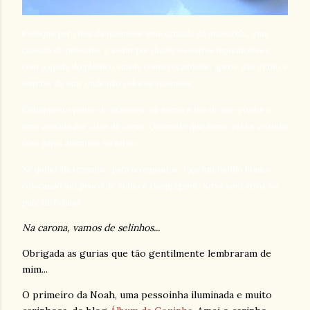
Coloque por cima da maionese uma camada de mussarela, uma
camada de presunto, e assim por diante os outros ingredientes e
com a ajuda do plástico enrole como rocambole, aperte não muito e
termine de unir onde não colocou maionese.
Coloque um pouco de maionese na forma a fim de não grudar e
uma camada por cima da carne. Querendo que forme caldo, cozinhe
com papel alumínio no forno.
Se quiser incrementar, para acompanhar, faça um molho branco
colocando um pouco de vinho e champignon. Sirva com arroz ou
purê de batatas.
Na carona, vamos de selinhos...
Obrigada as gurias que tão gentilmente lembraram de
mim...
O primeiro da Noah, uma pessoinha iluminada e muito