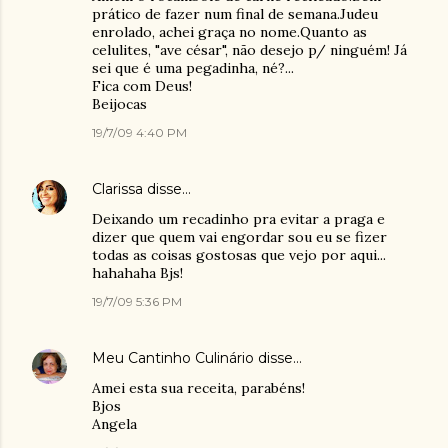
prático de fazer num final de semana.Judeu
enrolado, achei graça no nome.Quanto as
celulites, "ave césar", não desejo p/ ninguém! Já
sei que é uma pegadinha, né?...
Fica com Deus!
Beijocas
19/7/09 4:40 PM
Clarissa
disse…
Deixando um recadinho pra evitar a praga e
dizer que quem vai engordar sou eu se fizer
todas as coisas gostosas que vejo por aqui...
hahahaha Bjs!
19/7/09 5:36 PM
Meu Cantinho Culinário
disse…
Amei esta sua receita, parabéns!
Bjos
Angela