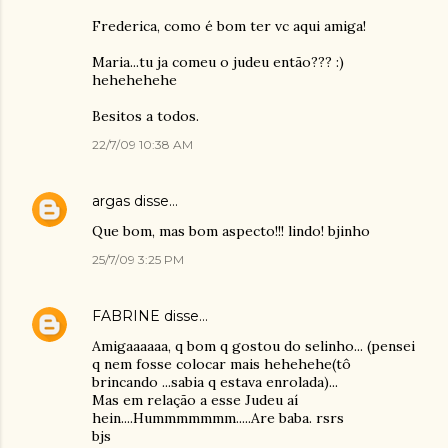
Frederica, como é bom ter vc aqui amiga!
Maria...tu ja comeu o judeu então??? :)
hehehehehe
Besitos a todos.
22/7/09 10:38 AM
argas
disse…
Que bom, mas bom aspecto!!! lindo! bjinho
25/7/09 3:25 PM
FABRINE
disse…
Amigaaaaaa, q bom q gostou do selinho... (pensei
q nem fosse colocar mais hehehehe(tô
brincando ...sabia q estava enrolada)...
Mas em relação a esse Judeu aí
hein....Hummmmmmm.....Are baba. rsrs
bjs