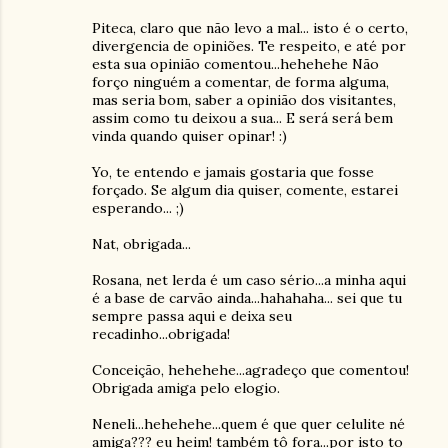
Piteca, claro que não levo a mal... isto é o certo,
divergencia de opiniões. Te respeito, e até por
esta sua opinião comentou...hehehehe Não
forço ninguém a comentar, de forma alguma,
mas seria bom, saber a opinião dos visitantes,
assim como tu deixou a sua... E será será bem
vinda quando quiser opinar! :)
Yo, te entendo e jamais gostaria que fosse
forçado. Se algum dia quiser, comente, estarei
esperando... ;)
Nat, obrigada...
Rosana, net lerda é um caso sério...a minha aqui
é a base de carvão ainda...hahahaha... sei que tu
sempre passa aqui e deixa seu
recadinho...obrigada!
Conceição, hehehehe...agradeço que comentou!
Obrigada amiga pelo elogio.
Neneli...hehehehe...quem é que quer celulite né
amiga??? eu heim! também tô fora...por isto to