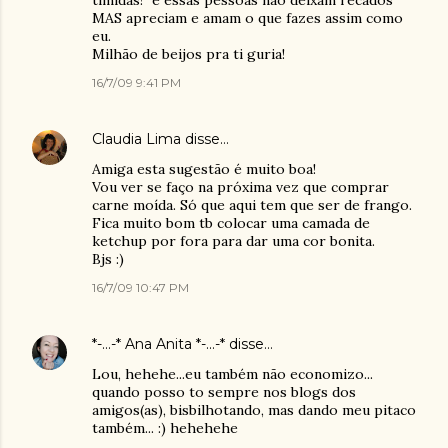
tímidas!" e essas pessoas não deixam recados
MAS apreciam e amam o que fazes assim como
eu.
Milhão de beijos pra ti guria!
16/7/09 9:41 PM
Claudia Lima
disse…
Amiga esta sugestão é muito boa!
Vou ver se faço na próxima vez que comprar
carne moída. Só que aqui tem que ser de frango.
Fica muito bom tb colocar uma camada de
ketchup por fora para dar uma cor bonita.
Bjs :)
16/7/09 10:47 PM
*-...-* Ana Anita *-...-*
disse…
Lou, hehehe...eu também não economizo...
quando posso to sempre nos blogs dos
amigos(as), bisbilhotando, mas dando meu pitaco
também... :) hehehehe