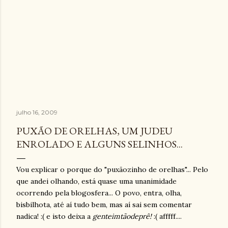
julho 16, 2009
PUXÃO DE ORELHAS, UM JUDEU
ENROLADO E ALGUNS SELINHOS...
Vou explicar o porque do "puxãozinho de orelhas"... Pelo
que andei olhando, está quase uma unanimidade
ocorrendo pela blogosfera... O povo, entra, olha,
bisbilhota, até aí tudo bem, mas aí sai sem comentar
nadica! :( e isto deixa a
genteimtãodeprê!
:( afffff....