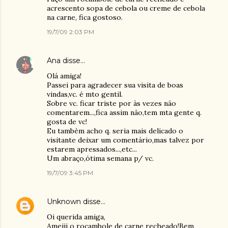
acrescento sopa de cebola ou creme de cebola
na carne, fica gostoso.
19/7/09 2:03 PM
Ana
disse…
Olá amiga!
Passei para agradecer sua visita de boas
vindas,vc. é mto gentil.
Sobre vc. ficar triste por às vezes não
comentarem...,fica assim não,tem mta gente q.
gosta de vc!
Eu também acho q. seria mais delicado o
visitante deixar um comentário,mas talvez por
estarem apressados...,etc...
Um abraço,ótima semana p/ vc.
19/7/09 3:45 PM
Unknown
disse…
Oi querida amiga,
Ameiii o rocambole de carne recheado!Bem