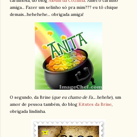
carinhosa, do blog
Álbum da Cozinha
. Amei o carinho
amiga... Fazer um selinho só pra mim??? eu tô chique
demais...hehehehe... obrigada amiga!
O segundo, da Brine (
que eu chamo de Fa... hehehe
), um
amor de pessoa também, do blog
Kitutes da Brine
,
obrigada lindinha.