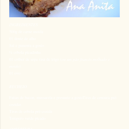
INGREDIENTES
500g de carne moída
01 dente de alho
Sal e pimenta a gosto
½ cebola picadinha
01 colher de sopa rasa de trigo
(
ou um pão francês molhado e
moído
)
01 ovo
RECHEIO
Fatias de bacon, mussarela e presunto a gosto
Tiras de cenoura pré-
cozidas
Tiras de cebola pré-cozida
Tempero verde picado