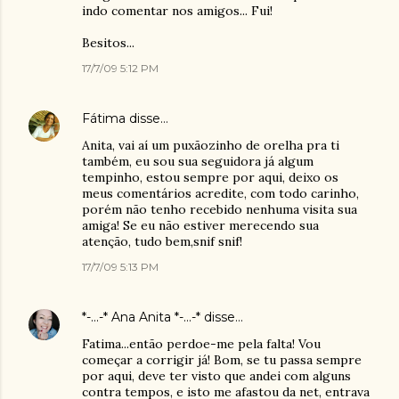
indo comentar nos amigos... Fui!
Besitos...
17/7/09 5:12 PM
Fátima
disse…
Anita, vai aí um puxãozinho de orelha pra ti
também, eu sou sua seguidora já algum
tempinho, estou sempre por aqui, deixo os
meus comentários acredite, com todo carinho,
porém não tenho recebido nenhuma visita sua
amiga! Se eu não estiver merecendo sua
atenção, tudo bem,snif snif!
17/7/09 5:13 PM
*-...-* Ana Anita *-...-*
disse…
Fatima...então perdoe-me pela falta! Vou
começar a corrigir já! Bom, se tu passa sempre
por aqui, deve ter visto que andei com alguns
contra tempos, e isto me afastou da net, entrava