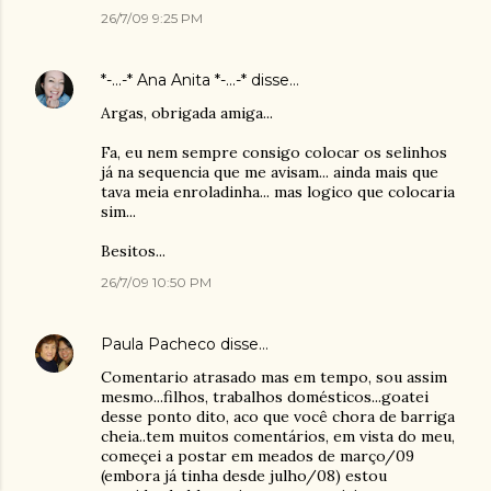
26/7/09 9:25 PM
*-...-* Ana Anita *-...-*
disse…
Argas, obrigada amiga...
Fa, eu nem sempre consigo colocar os selinhos
já na sequencia que me avisam... ainda mais que
tava meia enroladinha... mas logico que colocaria
sim...
Besitos...
26/7/09 10:50 PM
Paula Pacheco
disse…
Comentario atrasado mas em tempo, sou assim
mesmo...filhos, trabalhos domésticos...goatei
desse ponto dito, aco que você chora de barriga
cheia..tem muitos comentários, em vista do meu,
começei a postar em meados de março/09
(embora já tinha desde julho/08) estou