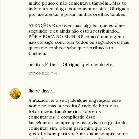
muito pouco e não comentava também... Mas to
indo em seu blog e vou comentar sim... Obrigada
por me alertar e puxar minhas orelhas também!
ATENÇÃO: E se tiver mais alguém que está me
seguindo, e eu ainda não estou retribuindo...
PÕE A BOCA NO MUNDO! como é muita gente,
não consigo controlar todos os seguidores, mas
quem me conhece sabe que retribuo isto
também.
besitos Fatima... Obrigada pelo lembrete.
17/7/09 5:20 PM
Iliane
disse…
Anita..adorei o seu judeu!que engraçado êsse
nome né..mas...a receita é tudo de bom..e..as
fotos dizem tudo!querida..sobre os
comentarios...é complicado êsse
lance!emfim..sempre que psso visito e gosto de
comentar sim...é bom para mim..que vi e
gostei..é bom para você..mas..nem sempre sobra