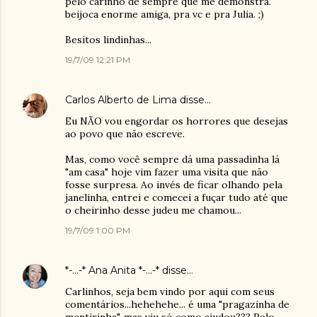
pelo carinho de sempre que me demonstra.
beijoca enorme amiga, pra vc e pra Julia. ;)
Besitos lindinhas...
19/7/09 12:21 PM
Carlos Alberto de Lima
disse…
Eu NÃO vou engordar os horrores que desejas
ao povo que não escreve.
Mas, como você sempre dá uma passadinha lá
"am casa" hoje vim fazer uma visita que não
fosse surpresa. Ao invés de ficar olhando pela
janelinha, entrei e comecei a fuçar tudo até que
o cheirinho desse judeu me chamou...
19/7/09 1:00 PM
*-...-* Ana Anita *-...-*
disse…
Carlinhos, seja bem vindo por aqui com seus
comentários...hehehehe... é uma "pragazinha de