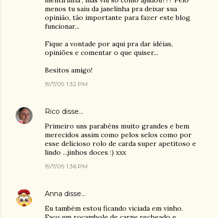
mentirinha", mas viu só como ajudou??? Pelo
menos tu saiu da janelinha pra deixar sua
opinião, tão importante para fazer este blog
funcionar...
Fique a vontade por aqui pra dar idéias,
opiniões e comentar o que quiser...
Besitos amigo!
19/7/09 1:32 PM
Rico
disse…
Primeiro uns parabéns muito grandes e bem
merecidos assim como pelos selos como por
esse delicioso rolo de carda super apetitoso e
lindo ...jinhos doces :) xxx
19/7/09 1:36 PM
Anna
disse…
Eu também estou ficando viciada em vinho.
Faço um rocambole de carne recheado e