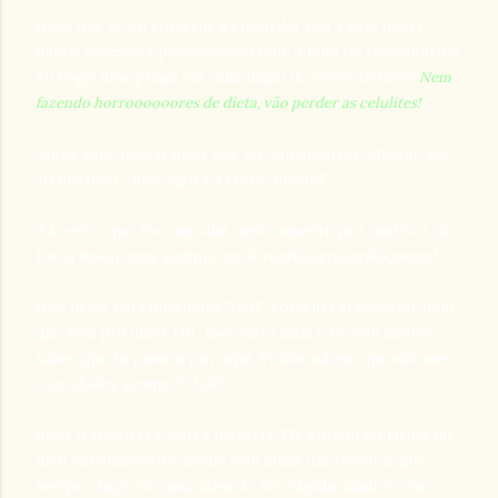
Juro, que se eu começar a engordar por causa desta
minha excessiva preocupação com a falta de comentários,
eu rogo uma praga em cada um(a) de vocês hein???
Nem
fazendo horroooooores de dieta, vão perder as celulites!
Antes aqui, passavamos dos 50 comentários, chegar aos
30 era bico... mas agora a coisa "muchô" :(
Tá certo, que tive uns dias meio ausente por motivos de
força maior, mas sempre to aí
rentequenempãoquente
!
Não deixe esta blogueira "tisti", comenta aí vaaaaaai, nem
que seja pra dizer OI!...não custa nada e eu vou adorar
saber que tu passou por aqui. Todos sabem que são meus
convidados sempre! Dale!
Bom, o Judeu já é outra história. Ele entrou no ritmo do
meu enrolamento e assim saiu umas das receitas que
sempre faço em casa, além de ser rápida, ainda é com