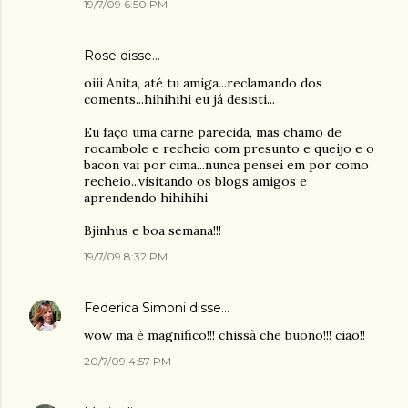
19/7/09 6:50 PM
Rose
disse…
oiii Anita, até tu amiga...reclamando dos
coments...hihihihi eu já desisti...
Eu faço uma carne parecida, mas chamo de
rocambole e recheio com presunto e queijo e o
bacon vai por cima...nunca pensei em por como
recheio...visitando os blogs amigos e
aprendendo hihihihi
Bjinhus e boa semana!!!
19/7/09 8:32 PM
Federica Simoni
disse…
wow ma è magnifico!!! chissà che buono!!! ciao!!
20/7/09 4:57 PM