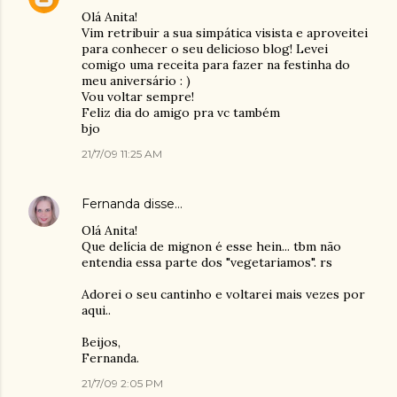
Olá Anita!
Vim retribuir a sua simpática visista e aproveitei
para conhecer o seu delicioso blog! Levei
comigo uma receita para fazer na festinha do
meu aniversário : )
Vou voltar sempre!
Feliz dia do amigo pra vc também
bjo
21/7/09 11:25 AM
Fernanda
disse…
Olá Anita!
Que delícia de mignon é esse hein... tbm não
entendia essa parte dos "vegetariamos". rs
Adorei o seu cantinho e voltarei mais vezes por
aqui..
Beijos,
Fernanda.
21/7/09 2:05 PM