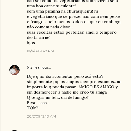
não sei como os vegetarianos sobrevivem sem
uma boa carne suculente!
sem uma picanha na churasqueira! rs
e vegetariano que se preze, não com nem peixe
e frango... pelo menos todos os que eu conheço,
não comem nada disso...
suas receitas estão perfeitas! amei o tempero
desta carne!
bjos
19/7/09 9:42 PM
Sofía
disse…
Dije q no iba acomentar pero acá estoY
simplemente pq los amgos siempre estamos...no
importa lo q pueda pasar...AMIGO ES AMIGO y
sin desmerecer a nadie me creo tu amiga...
Q tengas un feliz día del amigo!!!
Besosssss....
TQM!!
20/7/09 12:10 AM