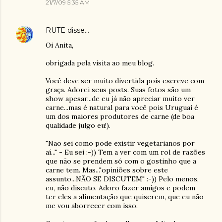
21/7/09 5:35 AM
RUTE
disse…
Oi Anita,
obrigada pela visita ao meu blog.
Você deve ser muito divertida pois escreve com
graça. Adorei seus posts. Suas fotos são um
show apesar...de eu já não apreciar muito ver
carne...mas é natural para você pois Uruguai é
um dos maiores produtores de carne (de boa
qualidade julgo eu!).
"Não sei como pode existir vegetarianos por
aí..." - Eu sei :-)) Tem a ver com um rol de razões
que não se prendem só com o gostinho que a
carne tem. Mas..."opiniões sobre este
assunto...NÃO SE DISCUTEM" :-)) Pelo menos,
eu, não discuto. Adoro fazer amigos e podem
ter eles a alimentação que quiserem, que eu não
me vou aborrecer com isso.