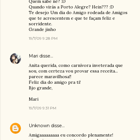
Quem sabe né? :D
Quando virás a Porto Alegre? Hein??? :D
Te desejo Um dia do Amigo rodeada de Amigos
que te acrescentem e que te façam feliz e
sorridente.
Grande jinho
19/7/09 9:28 PM
Mari
disse…
Anita querida, como carnívora inveterada que
sou, com certeza vou provar essa receita...
parece maravilhosa!!
Feliz dia do amigo pra ti!
Bjo grande,
Mari
19/7/09 9:31 PM
Unknown
disse…
Amigaaaaaaaaa eu concordo plenamente!