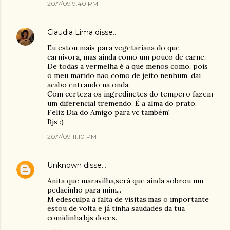
20/7/09 9:40 PM
Claudia Lima
disse…
Eu estou mais para vegetariana do que
carnívora, mas ainda como um pouco de carne.
De todas a vermelha é a que menos como, pois
o meu marido não como de jeito nenhum, dai
acabo entrando na onda.
Com certeza os ingredinetes do tempero fazem
um diferencial tremendo. É a alma do prato.
Feliz Dia do Amigo para vc também!
Bjs :)
20/7/09 11:10 PM
Unknown
disse…
Anita que maravilha,será que ainda sobrou um
pedacinho para mim...
M edesculpa a falta de visitas,mas o importante
estou de volta e já tinha saudades da tua
comidinha,bjs doces.