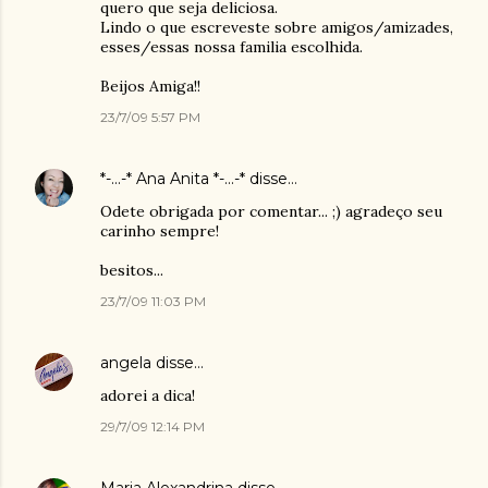
quero que seja deliciosa.
Lindo o que escreveste sobre amigos/amizades,
esses/essas nossa familia escolhida.
Beijos Amiga!!
23/7/09 5:57 PM
*-...-* Ana Anita *-...-*
disse…
Odete obrigada por comentar... ;) agradeço seu
carinho sempre!
besitos...
23/7/09 11:03 PM
angela
disse…
adorei a dica!
29/7/09 12:14 PM