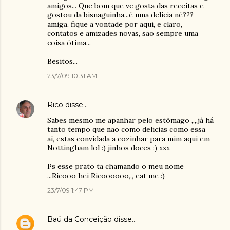
amigos... Que bom que vc gosta das receitas e
gostou da bisnaguinha...é uma delicia né???
amiga, fique a vontade por aqui, e claro,
contatos e amizades novas, são sempre uma
coisa ótima...
Besitos...
23/7/09 10:31 AM
Rico
disse…
Sabes mesmo me apanhar pelo estômago ,,,,já há
tanto tempo que não como delicias como essa
aí, estas convidada a cozinhar para mim aqui em
Nottingham lol :) jinhos doces :) xxx
Ps esse prato ta chamando o meu nome
...Ricooo hei Ricoooooo,,, eat me :)
23/7/09 1:47 PM
Baú da Conceição
disse…