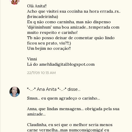
Olá Anita!!
Acho que visitei sua cozinha na hora errada..rs..
(brincadeirinha)
Eu q não como carninha, mas não dispenso
'dijéininhum' uma boa amizade...temperada com
muito respeito e carinho!
Tb não posso deixar de comentar quão lindo
ficou seu prato, viu?!!;)
Um bejim no coração!!
Vinni
Lá do amehliadigital.blogspot.com
22/7/09 10:13 AM
*-...-* Ana Anita *-...-*
disse…
Smsn... eu quem agradeço o carinho...
Anna, que lindas mensagens... obrigada pela sua
amizade...
Claudinha, eu sei que o melhor seria menos
carne vermelha...mas numconsigomiga! eu