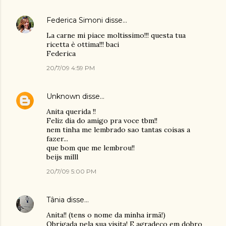
Federica Simoni
disse…
La carne mi piace moltissimo!!! questa tua
ricetta è ottima!!! baci
Federica
20/7/09 4:59 PM
Unknown
disse…
Anita querida !!
Feliz dia do amigo pra voce tbm!!
nem tinha me lembrado sao tantas coisas a
fazer...
que bom que me lembrou!!
beijs milll
20/7/09 5:00 PM
Tânia
disse…
Anita!! (tens o nome da minha irmã!)
Obrigada pela sua visita! E agradeço em dobro