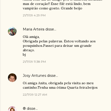
mas de coração!! Esse filé está lindo, bem
vampirão como gosto. Grande beijo
21/7/09 4:29 PM
Maria Arteira
disse…
Olá amiga,
Obrigada pelas palavras. Estou voltando aos
pouquinhos.Passei para deixar um grande
abraço.
bj
21/7/09 11:38 PM
Josy Antunes
disse…
Oi amiga Anita, obrigada pela visita ao meu
cantinho.Tenha uma ótima Quarta feira.beijos
22/7/09 12:27 AM
®
disse…