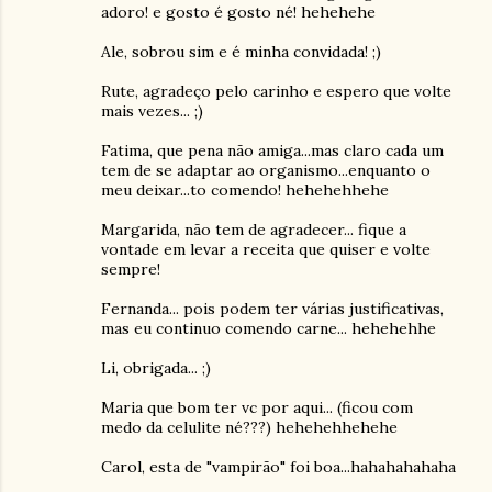
adoro! e gosto é gosto né! hehehehe
Ale, sobrou sim e é minha convidada! ;)
Rute, agradeço pelo carinho e espero que volte
mais vezes... ;)
Fatima, que pena não amiga...mas claro cada um
tem de se adaptar ao organismo...enquanto o
meu deixar...to comendo! hehehehhehe
Margarida, não tem de agradecer... fique a
vontade em levar a receita que quiser e volte
sempre!
Fernanda... pois podem ter várias justificativas,
mas eu continuo comendo carne... hehehehhe
Li, obrigada... ;)
Maria que bom ter vc por aqui... (ficou com
medo da celulite né???) hehehehhehehe
Carol, esta de "vampirão" foi boa...hahahahahaha