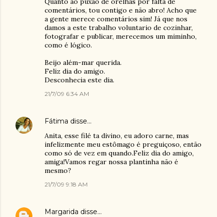
Quanto ao puxão de orelhas por falta de
comentários, tou contigo e não abro! Acho que
a gente merece comentários sim! Já que nos
damos a este trabalho voluntario de cozinhar,
fotografar e publicar, merecemos um miminho,
como é lógico.
Beijo além-mar querida.
Feliz dia do amigo.
Desconhecia este dia.
21/7/09 6:34 AM
Fátima
disse…
Anita, esse filé ta divino, eu adoro carne, mas
infelizmente meu estômago é preguiçoso, então
como só de vez em quando.Feliz dia do amigo,
amiga!Vamos regar nossa plantinha não é
mesmo?
21/7/09 9:18 AM
Margarida
disse…