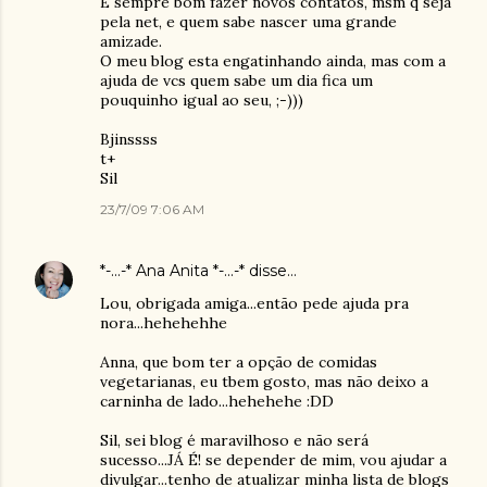
É sempre bom fazer novos contatos, msm q seja
pela net, e quem sabe nascer uma grande
amizade.
O meu blog esta engatinhando ainda, mas com a
ajuda de vcs quem sabe um dia fica um
pouquinho igual ao seu, ;-)))
Bjinssss
t+
Sil
23/7/09 7:06 AM
*-...-* Ana Anita *-...-*
disse…
Lou, obrigada amiga...então pede ajuda pra
nora...hehehehhe
Anna, que bom ter a opção de comidas
vegetarianas, eu tbem gosto, mas não deixo a
carninha de lado...hehehehe :DD
Sil, sei blog é maravilhoso e não será
sucesso...JÁ É! se depender de mim, vou ajudar a
divulgar...tenho de atualizar minha lista de blogs