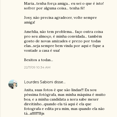
Maria...tenha força amiga... eu sei o que é isto!
sofrer por alguma coisa... tenha fé!
Josy, não precisa agradecer, volte sempre
amiga!
Amehlia, não tem problema... faço outra coisa
pro seu almoço, é minha convidada... também
gosto de novas amizades e prezo por todas
elas...seja sempre bem vinda por aqui e fique a
vontade a casa é sua!
Besitos a todas...
22/7/09 10:34 AM
Lourdes Sabioni
disse…
Anita, suas fotos é que são lindas!!! Eu sou
péssima fotógrafa, mas minha máquina é muito
boa, e a minha candidata a nora sabe mexer
direitinho...quando ela tá aqui é ela que
fotografa e edita pra mim, mas quando ela não
tá...affff!!!Bjs