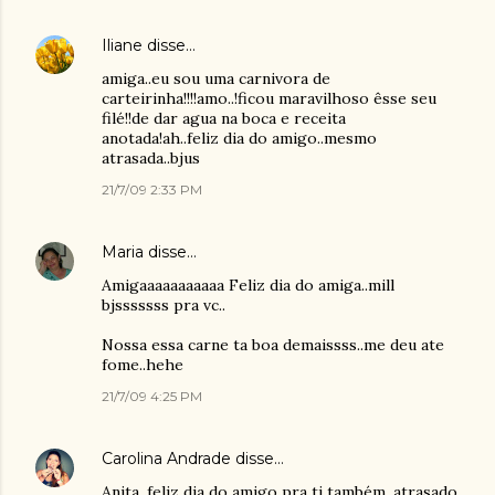
Iliane
disse…
amiga..eu sou uma carnivora de
carteirinha!!!!amo..!ficou maravilhoso êsse seu
filé!!de dar agua na boca e receita
anotada!ah..feliz dia do amigo..mesmo
atrasada..bjus
21/7/09 2:33 PM
Maria
disse…
Amigaaaaaaaaaaa Feliz dia do amiga..mill
bjsssssss pra vc..
Nossa essa carne ta boa demaissss..me deu ate
fome..hehe
21/7/09 4:25 PM
Carolina Andrade
disse…
Anita, feliz dia do amigo pra ti também, atrasado