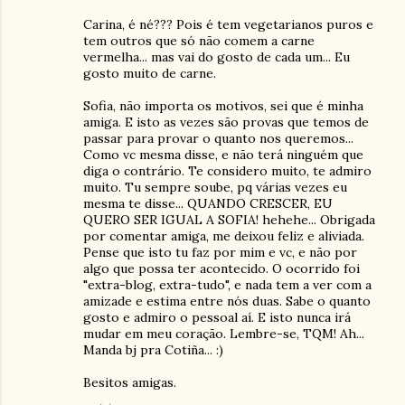
Carina, é né??? Pois é tem vegetarianos puros e
tem outros que só não comem a carne
vermelha... mas vai do gosto de cada um... Eu
gosto muito de carne.
Sofia, não importa os motivos, sei que é minha
amiga. E isto as vezes são provas que temos de
passar para provar o quanto nos queremos...
Como vc mesma disse, e não terá ninguém que
diga o contrário. Te considero muito, te admiro
muito. Tu sempre soube, pq várias vezes eu
mesma te disse... QUANDO CRESCER, EU
QUERO SER IGUAL A SOFIA! hehehe... Obrigada
por comentar amiga, me deixou feliz e aliviada.
Pense que isto tu faz por mim e vc, e não por
algo que possa ter acontecido. O ocorrido foi
"extra-blog, extra-tudo", e nada tem a ver com a
amizade e estima entre nós duas. Sabe o quanto
gosto e admiro o pessoal aí. E isto nunca irá
mudar em meu coração. Lembre-se, TQM! Ah...
Manda bj pra Cotiña... :)
Besitos amigas.