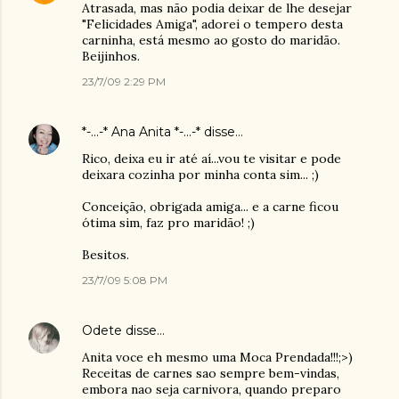
Atrasada, mas não podia deixar de lhe desejar
"Felicidades Amiga", adorei o tempero desta
carninha, está mesmo ao gosto do maridão.
Beijinhos.
23/7/09 2:29 PM
*-...-* Ana Anita *-...-*
disse…
Rico, deixa eu ir até aí...vou te visitar e pode
deixara cozinha por minha conta sim... ;)
Conceição, obrigada amiga... e a carne ficou
ótima sim, faz pro maridão! ;)
Besitos.
23/7/09 5:08 PM
Odete
disse…
Anita voce eh mesmo uma Moca Prendada!!!;>)
Receitas de carnes sao sempre bem-vindas,
embora nao seja carnivora, quando preparo