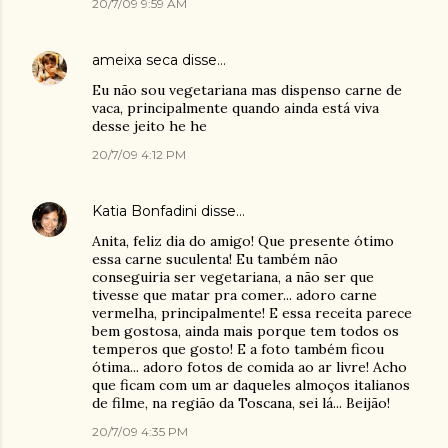
20/7/09 9:59 AM
ameixa seca
disse…
Eu não sou vegetariana mas dispenso carne de
vaca, principalmente quando ainda está viva
desse jeito he he
20/7/09 4:12 PM
Katia Bonfadini
disse…
Anita, feliz dia do amigo! Que presente ótimo
essa carne suculenta! Eu também não
conseguiria ser vegetariana, a não ser que
tivesse que matar pra comer... adoro carne
vermelha, principalmente! E essa receita parece
bem gostosa, ainda mais porque tem todos os
temperos que gosto! E a foto também ficou
ótima... adoro fotos de comida ao ar livre! Acho
que ficam com um ar daqueles almoços italianos
de filme, na região da Toscana, sei lá... Beijão!
20/7/09 4:35 PM