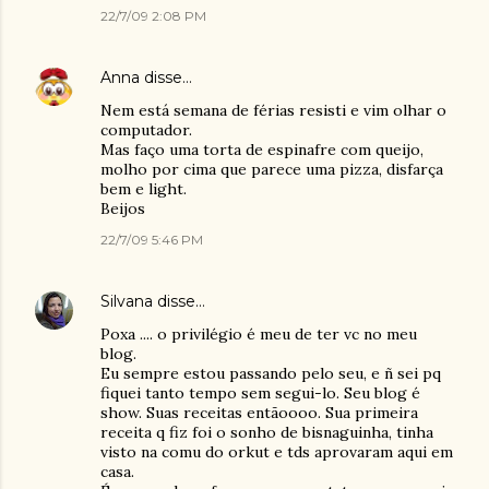
22/7/09 2:08 PM
Anna
disse…
Nem está semana de férias resisti e vim olhar o
computador.
Mas faço uma torta de espinafre com queijo,
molho por cima que parece uma pizza, disfarça
bem e light.
Beijos
22/7/09 5:46 PM
Silvana
disse…
Poxa .... o privilégio é meu de ter vc no meu
blog.
Eu sempre estou passando pelo seu, e ñ sei pq
fiquei tanto tempo sem segui-lo. Seu blog é
show. Suas receitas entãoooo. Sua primeira
receita q fiz foi o sonho de bisnaguinha, tinha
visto na comu do orkut e tds aprovaram aqui em
casa.