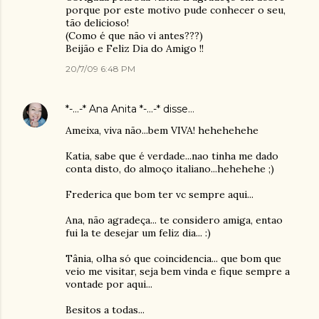
porque por este motivo pude conhecer o seu,
tão delicioso!
(Como é que não vi antes???)
Beijão e Feliz Dia do Amigo !!
20/7/09 6:48 PM
*-...-* Ana Anita *-...-*
disse…
Ameixa, viva não...bem VIVA! hehehehehe
Katia, sabe que é verdade...nao tinha me dado
conta disto, do almoço italiano...hehehehe ;)
Frederica que bom ter vc sempre aqui...
Ana, não agradeça... te considero amiga, entao
fui la te desejar um feliz dia... :)
Tânia, olha só que coincidencia... que bom que
veio me visitar, seja bem vinda e fique sempre a
vontade por aqui...
Besitos a todas...