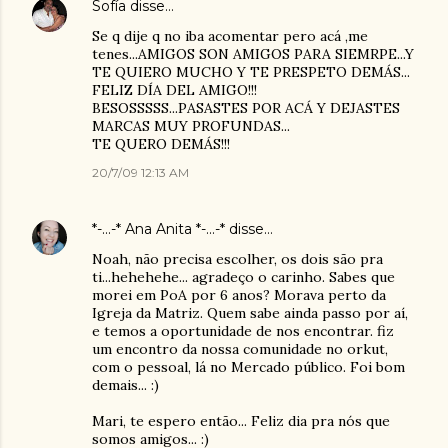
Sofía
disse…
Se q dije q no iba acomentar pero acá ,me
tenes...AMIGOS SON AMIGOS PARA SIEMRPE...Y
TE QUIERO MUCHO Y TE PRESPETO DEMÁS...
FELIZ DÍA DEL AMIGO!!!
BESOSSSSS...PASASTES POR ACÁ Y DEJASTES
MARCAS MUY PROFUNDAS...
TE QUERO DEMÁS!!!
20/7/09 12:13 AM
*-...-* Ana Anita *-...-*
disse…
Noah, não precisa escolher, os dois são pra
ti...hehehehe... agradeço o carinho. Sabes que
morei em PoA por 6 anos? Morava perto da
Igreja da Matriz. Quem sabe ainda passo por aí,
e temos a oportunidade de nos encontrar. fiz
um encontro da nossa comunidade no orkut,
com o pessoal, lá no Mercado público. Foi bom
demais... :)
Mari, te espero então... Feliz dia pra nós que
somos amigos... :)