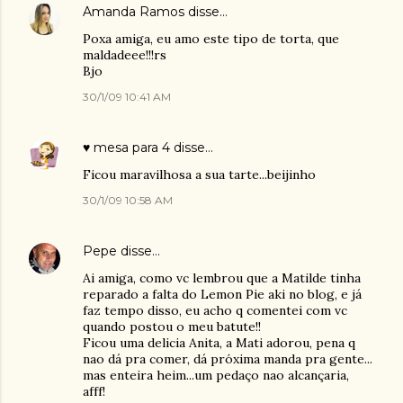
Amanda Ramos
disse…
Poxa amiga, eu amo este tipo de torta, que
maldadeee!!!rs
Bjo
30/1/09 10:41 AM
♥ mesa para 4
disse…
Ficou maravilhosa a sua tarte...beijinho
30/1/09 10:58 AM
Pepe
disse…
Ai amiga, como vc lembrou que a Matilde tinha
reparado a falta do Lemon Pie aki no blog, e já
faz tempo disso, eu acho q comentei com vc
quando postou o meu batute!!
Ficou uma delicia Anita, a Mati adorou, pena q
nao dá pra comer, dá próxima manda pra gente...
mas enteira heim...um pedaço nao alcançaria,
afff!