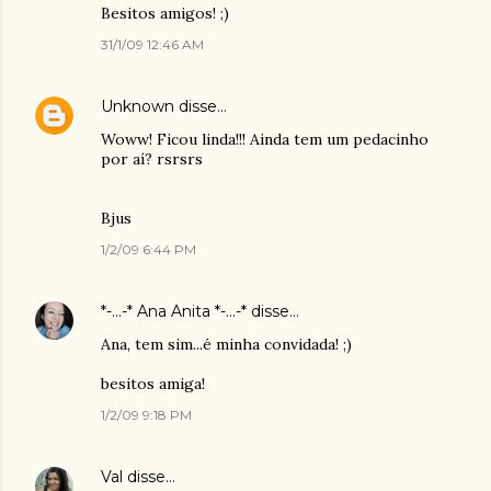
Besitos amigos! ;)
31/1/09 12:46 AM
Unknown
disse…
Woww! Ficou linda!!! Ainda tem um pedacinho
por aí? rsrsrs
Bjus
1/2/09 6:44 PM
*-...-* Ana Anita *-...-*
disse…
Ana, tem sim...é minha convidada! ;)
besitos amiga!
1/2/09 9:18 PM
Val
disse…