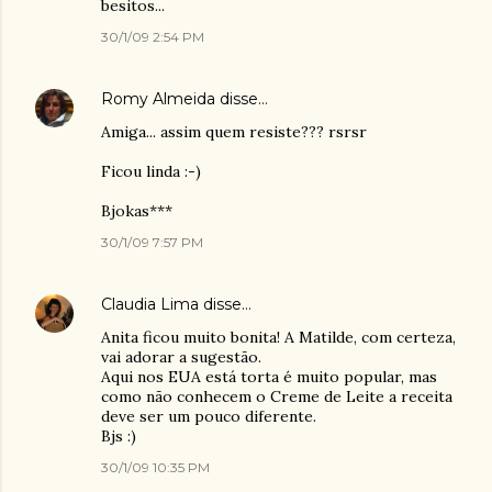
besitos...
30/1/09 2:54 PM
Romy Almeida
disse…
Amiga... assim quem resiste??? rsrsr
Ficou linda :-)
Bjokas***
30/1/09 7:57 PM
Claudia Lima
disse…
Anita ficou muito bonita! A Matilde, com certeza,
vai adorar a sugestão.
Aqui nos EUA está torta é muito popular, mas
como não conhecem o Creme de Leite a receita
deve ser um pouco diferente.
Bjs :)
30/1/09 10:35 PM